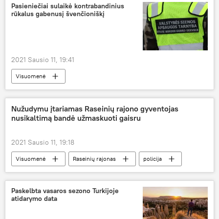
Pasieniečiai sulaikė kontrabandinius
rūkalus gabenusį švenčioniškį
2021 Sausio 11, 19:41
Visuomenė
Valstybės sienos apsaugos tarnyba (VSAT)
cigarečių kontrabanda
Nužudymu įtariamas Raseinių rajono gyventojas
nusikaltimą bandė užmaskuoti gaisru
2021 Sausio 11, 19:18
Visuomenė
Raseinių rajonas
policija
nužudymas
Paskelbta vasaros sezono Turkijoje
atidarymo data