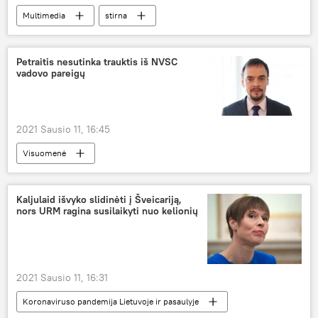
Multimedia
stirna
aplinkosaugininkai
Petraitis nesutinka trauktis iš NVSC
vadovo pareigų
2021 Sausio 11, 16:45
Visuomenė
Nacionalinis visuomenės sveikatos centras (NVSC)
Kaljulaid išvyko slidinėti į Šveicariją,
nors URM ragina susilaikyti nuo kelionių
2021 Sausio 11, 16:31
Koronaviruso pandemija Lietuvoje ir pasaulyje