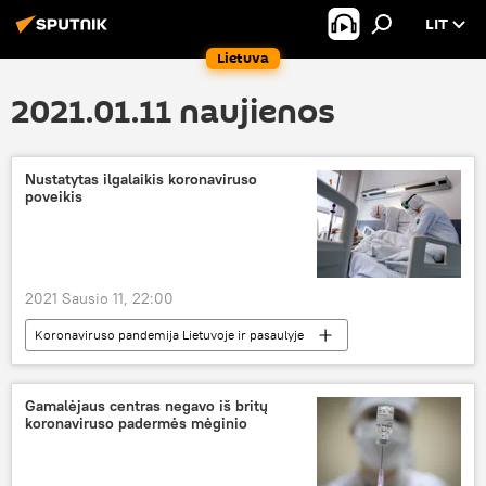
LIT
Lietuva
2021.01.11 naujienos
Nustatytas ilgalaikis koronaviruso
poveikis
2021 Sausio 11, 22:00
Koronaviruso pandemija Lietuvoje ir pasaulyje
Visuomenė
koronavirusas
COVID-19
Gamalėjaus centras negavo iš britų
koronaviruso padermės mėginio