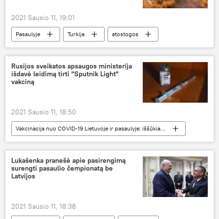
2021 Sausio 11, 19:01
Pasaulyje
Turkija
atostogos
turizmas
Rusijos sveikatos apsaugos ministerija
išdavė leidimą tirti "Sputnik Light"
vakciną
2021 Sausio 11, 18:50
Vakcinacija nuo COVID-19 Lietuvoje ir pasaulyje: iššūkiai ir pažanga
Pasaulyje
Sputnik V
vakcina
Rusija
koronavirusas
COVID-19
Lukašenka pranešė apie pasirengimą
surengti pasaulio čempionatą be
Latvijos
2021 Sausio 11, 18:38