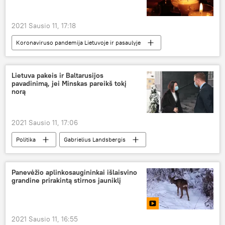
2021 Sausio 11, 17:18
Koronaviruso pandemija Lietuvoje ir pasaulyje
Visuomenė
koronavirusas
medikai
mirtis
Lietuva pakeis ir Baltarusijos
pavadinimą, jei Minskas pareikš tokį
norą
2021 Sausio 11, 17:06
Politika
Gabrielius Landsbergis
Panevėžio aplinkosaugininkai išlaisvino
grandine prirakintą stirnos jauniklį
2021 Sausio 11, 16:55