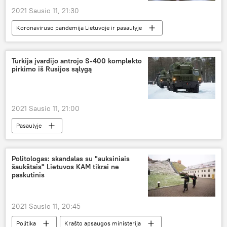
2021 Sausio 11, 21:30
Koronaviruso pandemija Lietuvoje ir pasaulyje
Pasaulyje
koronavirusas
Didžioji Britanija
Rusija
Turkija įvardijo antrojo S-400 komplekto
pirkimo iš Rusijos sąlygą
2021 Sausio 11, 21:00
Pasaulyje
zenitinių raketų sistema S-400 "Triumf"
Turkija
Rusija
JAV
Politologas: skandalas su "auksiniais
šaukštais" Lietuvos KAM tikrai ne
paskutinis
2021 Sausio 11, 20:45
Politika
Krašto apsaugos ministerija