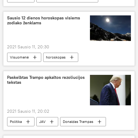
auksiniai šaukštai
Sausio 12 dienos horoskopas visiems
zodiako ženklams
2021 Sausio 11, 20:30
Visuomenė
horoskopas
Paskelbtas Trampo apkaltos rezoliucijos
tekstas
2021 Sausio 11, 20:02
Politika
JAV
Donaldas Trampas
apkalta