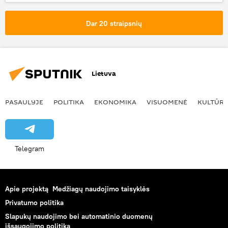
Pasaulyje
Estija
Kersti Kaljulaid
koronavirusas
kelionės
Dar 20 straipsnių
Lietuva
PASAULYJE
POLITIKA
EKONOMIKA
VISUOMENĖ
KULTŪR
Telegram
Apie projektą
Medžiagų naudojimo taisyklės
Privatumo politika
Slapukų naudojimo bei automatinio duomenų
išsaugojimo politika