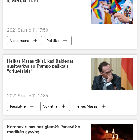
šį kartą su LGBT
2021 Sausio 11, 17:50
Visuomenė
Politika
Viktoras Uspaskichas
LGBT
Heikas Masas tikisi, kad Baidenas
susitvarkys su Trampo paliktais
"griuvėsiais"
2021 Sausio 11, 17:35
Pasaulyje
Vokietija
Heikas Masas
JAV
Džo Baidenas
Donaldas Trampas
Koronavirusas pasiglemžė Panevėžio
medikės gyvybę