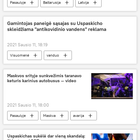
Pasaulyje
Baltarusija
Latvija
Gamintojas paneigė sąsajas su Uspaskicho
skleidžiama "antikovidinio vandens" reklama
2021 Sausio 11, 18:19
Visuomenė
vanduo
Viktoras Uspaskichas
Valstybinė maisto ir veterinarijos tarnyba (VMVT)
Maskvos srityje sunkvežimis taranavo
keturis karinius autobusus — video
2021 Sausio 11, 18:00
Pasaulyje
Maskva
avarija
Uspaskichas sukėlė dar vieną skandalą: