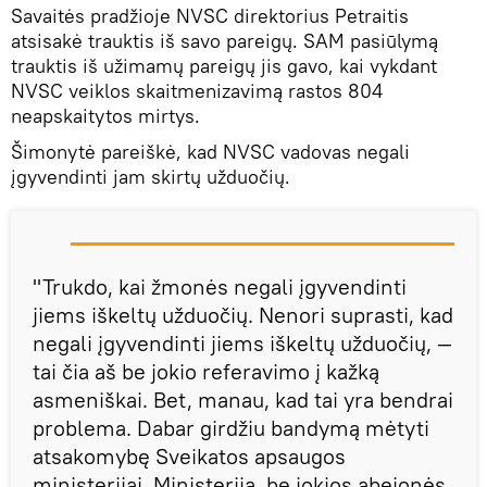
Savaitės pradžioje NVSC direktorius Petraitis
atsisakė trauktis iš savo pareigų. SAM pasiūlymą
trauktis iš užimamų pareigų jis gavo, kai vykdant
NVSC veiklos skaitmenizavimą rastos 804
neapskaitytos mirtys.
Šimonytė pareiškė, kad NVSC vadovas negali
įgyvendinti jam skirtų užduočių.
"Trukdo, kai žmonės negali įgyvendinti
jiems iškeltų užduočių. Nenori suprasti, kad
negali įgyvendinti jiems iškeltų užduočių, —
tai čia aš be jokio referavimo į kažką
asmeniškai. Bet, manau, kad tai yra bendrai
problema. Dabar girdžiu bandymą mėtyti
atsakomybę Sveikatos apsaugos
ministerijai. Ministerija, be jokios abejonės,