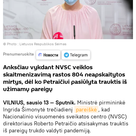
© Photo :
Lietuvos Respublikos Seimas
Prenumeruokite
Anksčiau vykdant NVSC veiklos
skaitmenizavimą rastos 804 neapskaitytos
mirtys, dėl ko Petraičiui pasiūlyta trauktis iš
užimamų pareigų
VILNIUS, sausio 13 — Sputnik.
Ministrė pirmininkė
Ingrida Šimonytė trečiadienį
pareiškė
, kad
Nacionalinio visuomenės sveikatos centro (NVSC)
direktoriaus Roberto Petraičio atsisakymas trauktis
iš pareigų trukdo valdyti pandemiją.