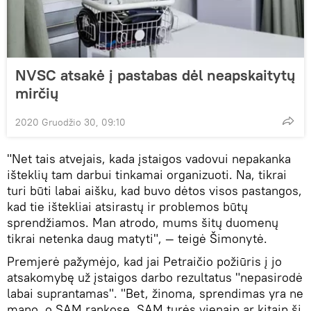
NVSC atsakė į pastabas dėl neapskaitytų
mirčių
2020 Gruodžio 30, 09:10
"Net tais atvejais, kada įstaigos vadovui nepakanka
išteklių tam darbui tinkamai organizuoti. Na, tikrai
turi būti labai aišku, kad buvo dėtos visos pastangos,
kad tie ištekliai atsirastų ir problemos būtų
sprendžiamos. Man atrodo, mums šitų duomenų
tikrai netenka daug matyti", — teigė Šimonytė.
Premjerė pažymėjo, kad jai Petraičio požiūris į jo
atsakomybę už įstaigos darbo rezultatus "nepasirodė
labai suprantamas". "Bet, žinoma, sprendimas yra ne
mano, o SAM rankose. SAM turės vienaip ar kitaip šį