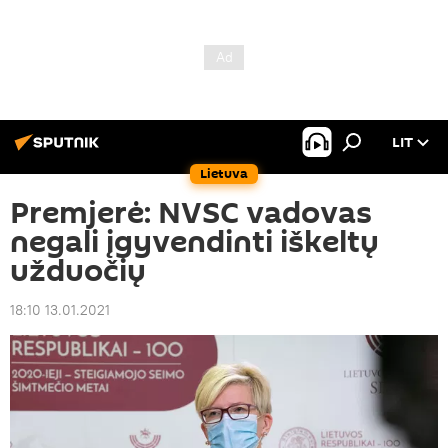
LIT
Lietuva
Premjerė: NVSC vadovas
negali įgyvendinti iškeltų
užduočių
18:10 13.01.2021