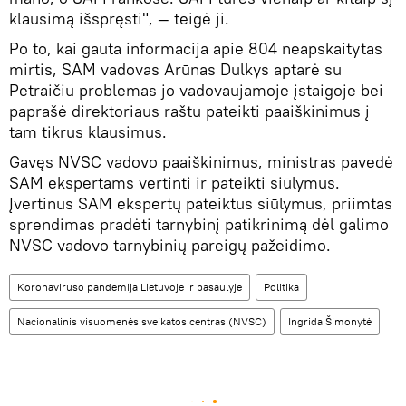
klausimą išspręsti", — teigė ji.
Po to, kai gauta informacija apie 804 neapskaitytas
mirtis, SAM vadovas Arūnas Dulkys aptarė su
Petraičiu problemas jo vadovaujamoje įstaigoje bei
paprašė direktoriaus raštu pateikti paaiškinimus į
tam tikrus klausimus.
Gavęs NVSC vadovo paaiškinimus, ministras pavedė
SAM ekspertams vertinti ir pateikti siūlymus.
Įvertinus SAM ekspertų pateiktus siūlymus, priimtas
sprendimas pradėti tarnybinį patikrinimą dėl galimo
NVSC vadovo tarnybinių pareigų pažeidimo.
Koronaviruso pandemija Lietuvoje ir pasaulyje
Politika
Nacionalinis visuomenės sveikatos centras (NVSC)
Ingrida Šimonytė