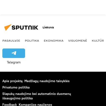
Lietuva
PASAULYJE
POLITIKA
EKONOMIKA
VISUOMENĖ
KULTŪR
Telegram
Apie projektą
Medžiagų naudojimo taisyklės
Privatumo politika
Slapukų naudojimo bei automatinio duomenų
išsaugojimo politika
Feedback
Kompanijos naujienos