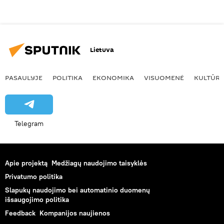
Lietuva
PASAULYJE
POLITIKA
EKONOMIKA
VISUOMENĖ
KULTŪR
Telegram
Apie projektą
Medžiagų naudojimo taisyklės
Privatumo politika
Slapukų naudojimo bei automatinio duomenų
išsaugojimo politika
Feedback
Kompanijos naujienos