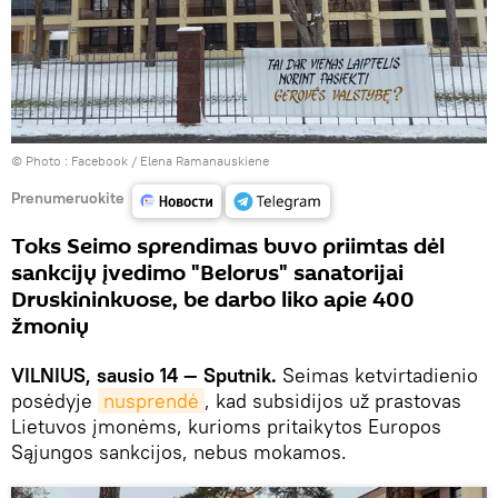
© Photo :
Facebook / Elena Ramanauskiene
Prenumeruokite
Toks Seimo sprendimas buvo priimtas dėl
sankcijų įvedimo "Belorus" sanatorijai
Druskininkuose, be darbo liko apie 400
žmonių
VILNIUS, sausio 14 — Sputnik.
Seimas ketvirtadienio
posėdyje
nusprendė
, kad subsidijos už prastovas
Lietuvos įmonėms, kurioms pritaikytos Europos
Sąjungos sankcijos, nebus mokamos.