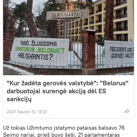
"Kur žadėta gerovės valstybė": "Belorus"
darbuotojai surengė akciją dėl ES
sankcijų
2021 Sausio 12, 13:21
Už tokias Užimtumo įstatymo pataisas balsavo 76
Seimo nariai, prieš buvo šeši, 21 parlamentaras