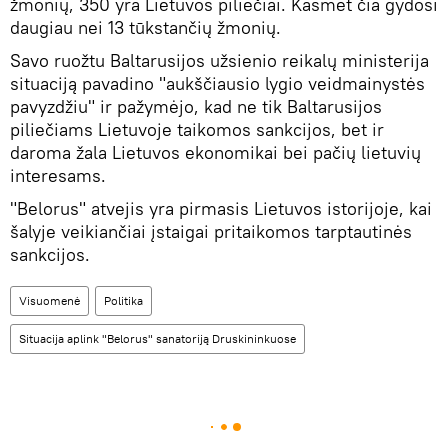
žmonių, 350 yra Lietuvos piliečiai. Kasmet čia gydosi
daugiau nei 13 tūkstančių žmonių.
Savo ruožtu Baltarusijos užsienio reikalų ministerija
situaciją pavadino "aukščiausio lygio veidmainystės
pavyzdžiu" ir pažymėjo, kad ne tik Baltarusijos
piliečiams Lietuvoje taikomos sankcijos, bet ir
daroma žala Lietuvos ekonomikai bei pačių lietuvių
interesams.
"Belorus" atvejis yra pirmasis Lietuvos istorijoje, kai
šalyje veikiančiai įstaigai pritaikomos tarptautinės
sankcijos.
Visuomenė
Politika
Situacija aplink "Belorus" sanatoriją Druskininkuose