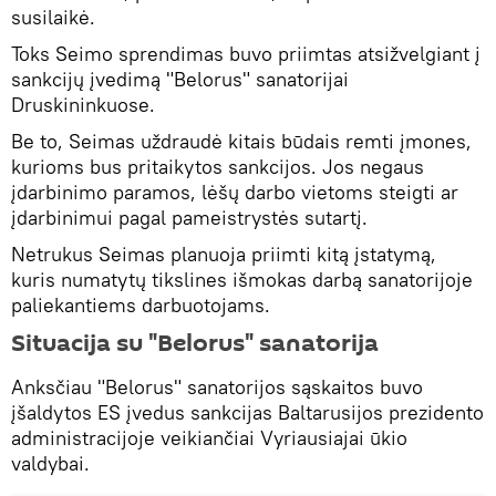
susilaikė.
Toks Seimo sprendimas buvo priimtas atsižvelgiant į
sankcijų įvedimą "Belorus" sanatorijai
Druskininkuose.
Be to, Seimas uždraudė kitais būdais remti įmones,
kurioms bus pritaikytos sankcijos. Jos negaus
įdarbinimo paramos, lėšų darbo vietoms steigti ar
įdarbinimui pagal pameistrystės sutartį.
Netrukus Seimas planuoja priimti kitą įstatymą,
kuris numatytų tikslines išmokas darbą sanatorijoje
paliekantiems darbuotojams.
Situacija su "Belorus" sanatorija
Anksčiau "Belorus" sanatorijos sąskaitos buvo
įšaldytos ES įvedus sankcijas Baltarusijos prezidento
administracijoje veikiančiai Vyriausiajai ūkio
valdybai.