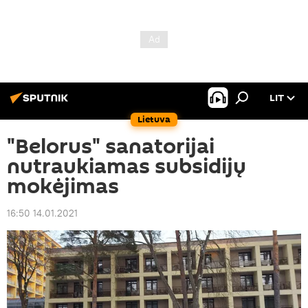
LIT
Lietuva
"Belorus" sanatorijai
nutraukiamas subsidijų
mokėjimas
16:50 14.01.2021