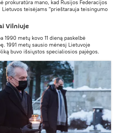
nė prokuratūra mano, kad Rusijos Federacijos
 Lietuvos teisėjams "prieštarauja teisingumo
i Vilniuje
ba 1990 metų kovo 11 dieną paskelbė
ę. 1991 metų sausio mėnesį Lietuvoje
bliką buvo išsiųstos specialiosios pajėgos.