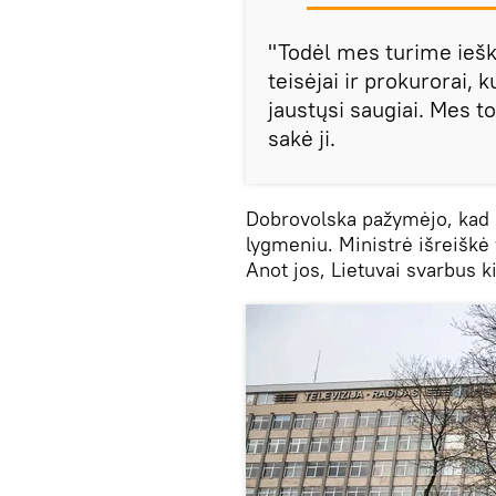
"Todėl mes turime ieš
teisėjai ir prokurorai, 
jaustųsi saugiai. Mes 
sakė ji.
Dobrovolska pažymėjo, kad 
lygmeniu. Ministrė išreiškė 
Anot jos, Lietuvai svarbus k