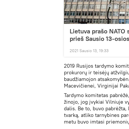
Lietuva prašo NATO 
prieš Sausio 13-osios
2021 Sausio 13, 19:33
2019 Rusijos tardymo komit
prokurorų ir teisėjų atžvil
baudžiamojon atsakomybėn. 
Macevičienei, Virginijai Pa
Tardymo komitetas pabrėžė,
žinojo, jog įvykiai Vilniuje
dalis. Be to, buvo pabrėžta, 
tvarką, atliko tarnybines pa
metu buvo imtasi priemonių 