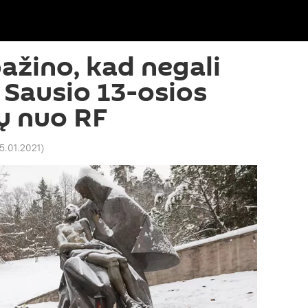
pažino, kad negali
 Sausio 13-osios
jų nuo RF
15.01.2021
)