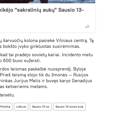
eikėjo "sakralinių aukų" Sausio 13-
ų šarvuočių kolona pasiekė Vilniaus centrą. Tą
jos bokšto įvyko ginkluotas susirėmimas.
 kad tai pradėjo sovietų kariai. Incidento metu
p 600 buvo sužeisti.
rdos teismas paskelbė nuosprendį. Byloje
Prieš teismą stojo tik du žmonės — Rusijos
inkas Jurijus Melis ir buvęs karys Genadijus
stas ketveriems metams.
teisėtu.
Politika
Lietuva
Sausio 13-oji
Sausio 13-osios byla