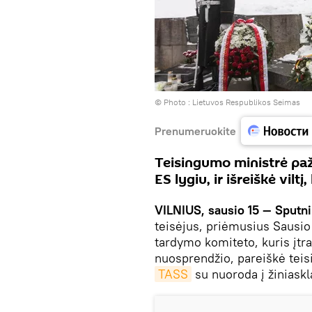
© Photo :
Lietuvos Respublikos Seimas
Prenumeruokite
Teisingumo ministrė pa
ES lygiu, ir išreiškė vil
VILNIUS, sausio 15 — Sputni
teisėjus, priėmusius Sausio
tardymo komiteto, kuris įtr
nuosprendžio, pareiškė tei
TASS
su nuoroda į žiniaskl