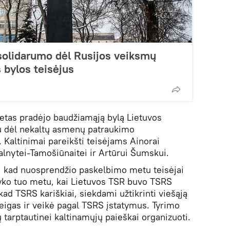
solidarumo dėl Rusijos veiksmų
 bylos teisėjus
etas pradėjo baudžiamąją bylą Lietuvos
giu dėl nekaltų asmenų patraukimo
Kaltinimai pareikšti teisėjams Ainorai
kalnytei-Tamošiūnaitei ir Artūrui Šumskui.
 kad nuosprendžio paskelbimo metu teisėjai
 vyko tuo metu, kai Lietuvos TSR buvo TSRS
kad TSRS kariškiai, siekdami užtikrinti viešąją
reigas ir veikė pagal TSRS įstatymus. Tyrimo
tarptautinei kaltinamųjų paieškai organizuoti.