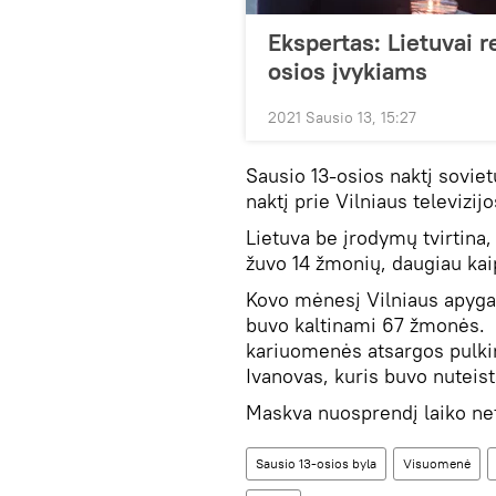
Ekspertas: Lietuvai r
osios įvykiams
2021 Sausio 13, 15:27
Sausio 13-osios naktį soviet
naktį prie Vilniaus televizi
Lietuva be įrodymų tvirtina,
žuvo 14 žmonių, daugiau kai
Kovo mėnesį Vilniaus apyga
buvo kaltinami 67 žmonės. 
kariuomenės atsargos pulkin
Ivanovas, kuris buvo nutei
Maskva nuosprendį laiko ne
Sausio 13-osios byla
Visuomenė