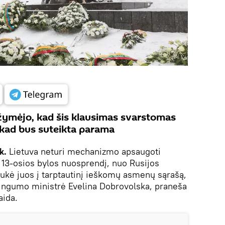
žymėjo, kad šis klausimas svarstomas
tį, kad bus suteikta parama
k.
Lietuva neturi mechanizmo apsaugoti
 13-osios bylos nuosprendį, nuo Rusijos
aukė juos į tarptautinį ieškomų asmenų sąrašą,
singumo ministrė Evelina Dobrovolska, praneša
aida.