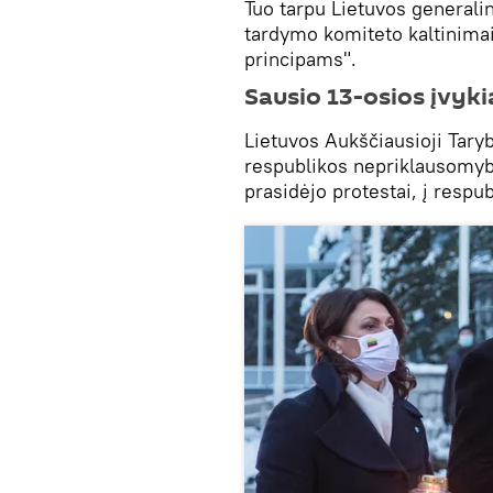
Tuo tarpu Lietuvos generali
tardymo komiteto kaltinimai
principams".
Sausio 13-osios įvykia
Lietuvos Aukščiausioji Tary
respublikos nepriklausomyb
prasidėjo protestai, į respu