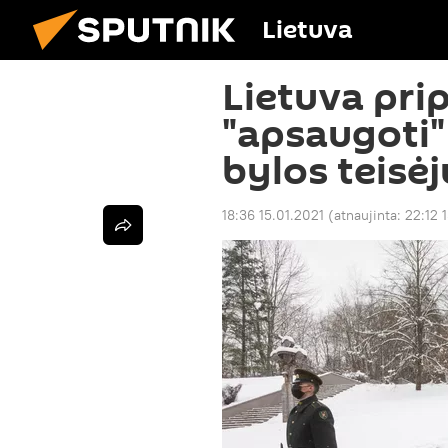
Lietuva
Lietuva pri
"apsaugoti"
bylos teisė
18:36 15.01.2021
(atnaujinta:
22:12 