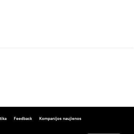
tika
Feedback
Kompanijos naujienos