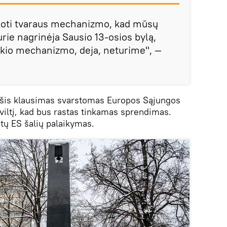
koti tvaraus mechanizmo, kad mūsų
kurie nagrinėja Sausio 13-osios bylą,
tokio mechanizmo, deja, neturime", —
šis klausimas svarstomas Europos Sąjungos
viltį, kad bus rastas tinkamas sprendimas.
itų ES šalių palaikymas.