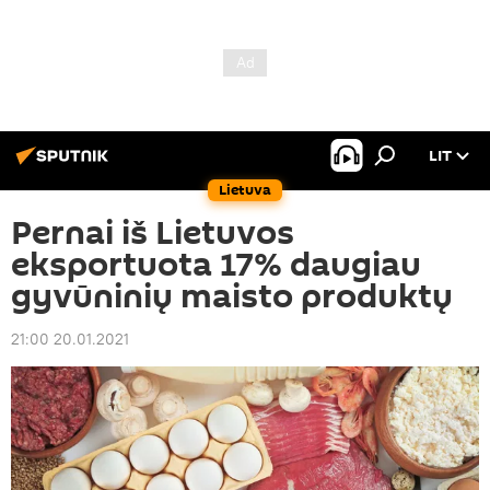
LIT
Lietuva
Pernai iš Lietuvos
eksportuota 17% daugiau
gyvūninių maisto produktų
21:00 20.01.2021