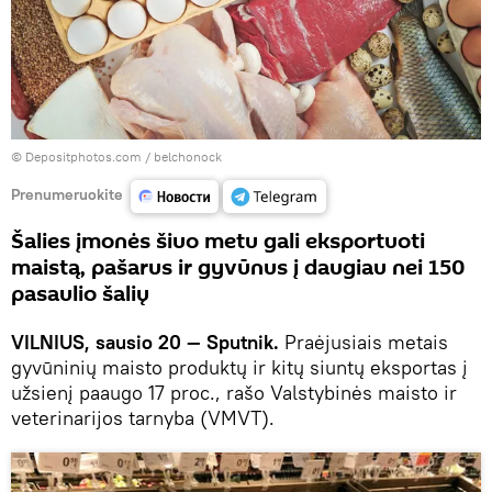
© Depositphotos.com /
belchonock
Prenumeruokite
Šalies įmonės šiuo metu gali eksportuoti
maistą, pašarus ir gyvūnus į daugiau nei 150
pasaulio šalių
VILNIUS, sausio 20 — Sputnik.
Praėjusiais metais
gyvūninių maisto produktų ir kitų siuntų eksportas į
užsienį paaugo 17 proc., rašo Valstybinės maisto ir
veterinarijos tarnyba (VMVT).