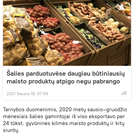
Šalies parduotuvėse daugiau būtiniausių
maisto produktų atpigo negu pabrango
2021 Sausio 18, 07:06
Tarnybos duomenimis, 2020 metų sausio–gruodžio
mėnesiais šalies gamintojai iš viso eksportavo per
24 tūkst. gyvūninės kilmės maisto produktų ir kitų
siuntų.