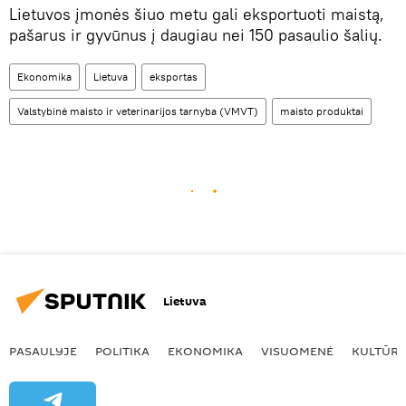
Lietuvos įmonės šiuo metu gali eksportuoti maistą,
pašarus ir gyvūnus į daugiau nei 150 pasaulio šalių.
Ekonomika
Lietuva
eksportas
Valstybinė maisto ir veterinarijos tarnyba (VMVT)
maisto produktai
Lietuva
PASAULYJE
POLITIKA
EKONOMIKA
VISUOMENĖ
KULTŪR