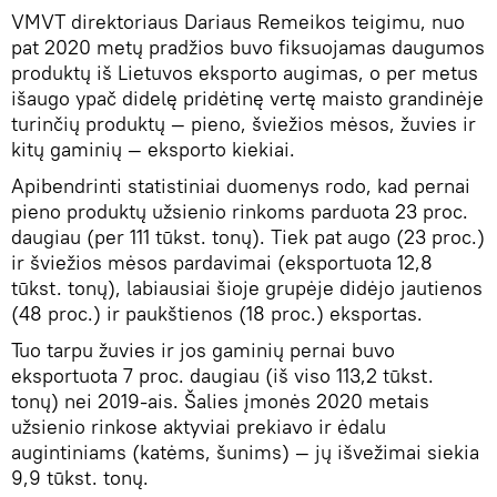
VMVT direktoriaus Dariaus Remeikos teigimu, nuo
pat 2020 metų pradžios buvo fiksuojamas daugumos
produktų iš Lietuvos eksporto augimas, o per metus
išaugo ypač didelę pridėtinę vertę maisto grandinėje
turinčių produktų — pieno, šviežios mėsos, žuvies ir
kitų gaminių — eksporto kiekiai.
Apibendrinti statistiniai duomenys rodo, kad pernai
pieno produktų užsienio rinkoms parduota 23 proc.
daugiau (per 111 tūkst. tonų). Tiek pat augo (23 proc.)
ir šviežios mėsos pardavimai (eksportuota 12,8
tūkst. tonų), labiausiai šioje grupėje didėjo jautienos
(48 proc.) ir paukštienos (18 proc.) eksportas.
Tuo tarpu žuvies ir jos gaminių pernai buvo
eksportuota 7 proc. daugiau (iš viso 113,2 tūkst.
tonų) nei 2019-ais. Šalies įmonės 2020 metais
užsienio rinkose aktyviai prekiavo ir ėdalu
augintiniams (katėms, šunims) — jų išvežimai siekia
9,9 tūkst. tonų.