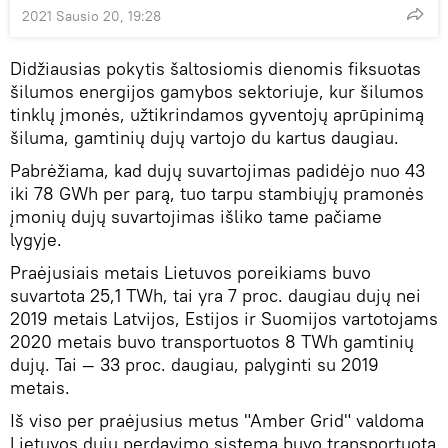
2021 Sausio 20, 19:28
Didžiausias pokytis šaltosiomis dienomis fiksuotas
šilumos energijos gamybos sektoriuje, kur šilumos
tinklų įmonės, užtikrindamos gyventojų aprūpinimą
šiluma, gamtinių dujų vartojo du kartus daugiau.
Pabrėžiama, kad dujų suvartojimas padidėjo nuo 43
iki 78 GWh per parą, tuo tarpu stambiųjų pramonės
įmonių dujų suvartojimas išliko tame pačiame
lygyje.
Praėjusiais metais Lietuvos poreikiams buvo
suvartota 25,1 TWh, tai yra 7 proc. daugiau dujų nei
2019 metais Latvijos, Estijos ir Suomijos vartotojams
2020 metais buvo transportuotos 8 TWh gamtinių
dujų. Tai — 33 proc. daugiau, palyginti su 2019
metais.
Iš viso per praėjusius metus "Amber Grid" valdoma
Lietuvos dujų perdavimo sistema buvo transportuota