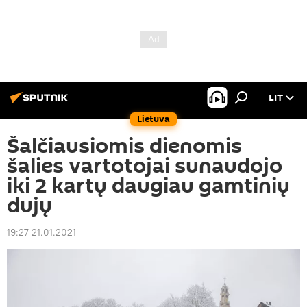
LIT
Lietuva
Šalčiausiomis dienomis
šalies vartotojai sunaudojo
iki 2 kartų daugiau gamtinių
dujų
19:27 21.01.2021