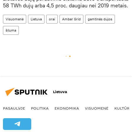
58 TWh dujų arba 4,5 proc. daugiau nei 2019 metais.
Visuomenė
Lietuva
orai
Amber Grid
gamtinės dujos
šiluma
Lietuva
PASAULYJE
POLITIKA
EKONOMIKA
VISUOMENĖ
KULTŪR