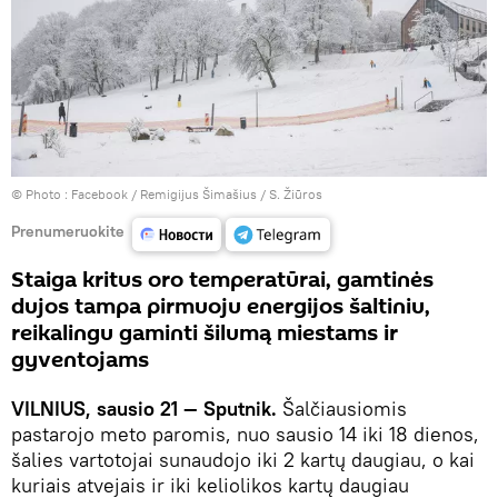
© Photo :
Facebook / Remigijus Šimašius / S. Žiūros
Prenumeruokite
Staiga kritus oro temperatūrai, gamtinės
dujos tampa pirmuoju energijos šaltiniu,
reikalingu gaminti šilumą miestams ir
gyventojams
VILNIUS, sausio 21 — Sputnik.
Šalčiausiomis
pastarojo meto paromis, nuo sausio 14 iki 18 dienos,
šalies vartotojai sunaudojo iki 2 kartų daugiau, o kai
kuriais atvejais ir iki keliolikos kartų daugiau