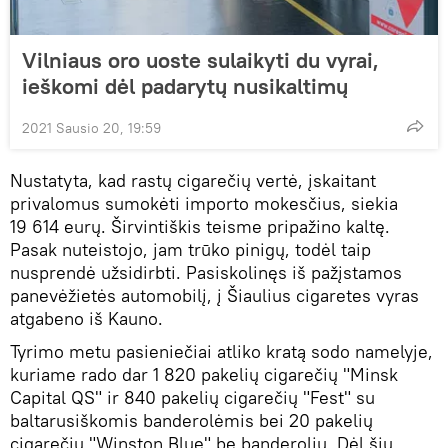
Vilniaus oro uoste sulaikyti du vyrai,
ieškomi dėl padarytų nusikaltimų
2021 Sausio 20, 19:59
Nustatyta, kad rastų cigarečių vertė, įskaitant
privalomus sumokėti importo mokesčius, siekia
19 614 eurų. Širvintiškis teisme pripažino kaltę.
Pasak nuteistojo, jam trūko pinigų, todėl taip
nusprendė užsidirbti. Pasiskolinęs iš pažįstamos
panevėžietės automobilį, į Šiaulius cigaretes vyras
atgabeno iš Kauno.
Tyrimo metu pasieniečiai atliko kratą sodo namelyje,
kuriame rado dar 1 820 pakelių cigarečių "Minsk
Capital QS" ir 840 pakelių cigarečių "Fest" su
baltarusiškomis banderolėmis bei 20 pakelių
cigarečių "Winston Blue" be banderolių. Dėl šių