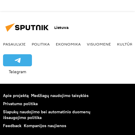
Lietuva
PASAULYJE
POLITIKA
EKONOMIKA
VISUOMENĖ
KULTŪR
Telegram
Apie projektą
Medžiagų naudojimo taisyklės
Privatumo politika
Slapukų naudojimo bei automatinio duomenų
išsaugojimo politika
Feedback
Kompanijos naujienos