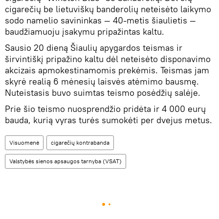
cigarečių be lietuviškų banderolių neteisėto laikymo
sodo namelio savininkas — 40-metis šiaulietis —
baudžiamuoju įsakymu pripažintas kaltu.
Sausio 20 dieną Šiaulių apygardos teismas ir
širvintiškį pripažino kaltu dėl neteisėto disponavimo
akcizais apmokestinamomis prekėmis. Teismas jam
skyrė realią 6 mėnesių laisvės atėmimo bausmę.
Nuteistasis buvo suimtas teismo posėdžių salėje.
Prie šio teismo nuosprendžio pridėta ir 4 000 eurų
bauda, kurią vyras turės sumokėti per dvejus metus.
Visuomenė
cigarečių kontrabanda
Valstybės sienos apsaugos tarnyba (VSAT)