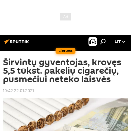
LIT
Lietuva
Širvintų gyventojas, krovęs
5,5 tūkst. pakelių cigarečių,
pusmečiui neteko laisvės
10:42 22.01.2021