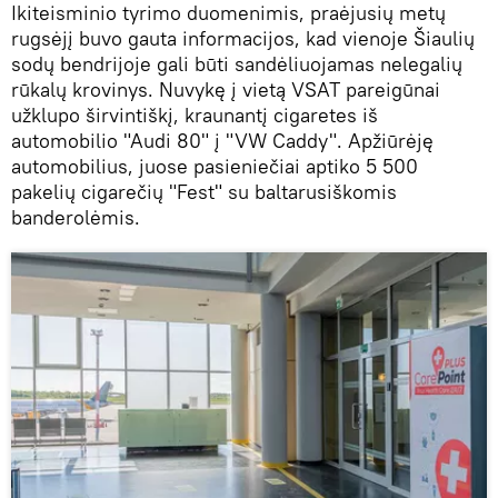
Ikiteisminio tyrimo duomenimis, praėjusių metų
rugsėjį buvo gauta informacijos, kad vienoje Šiaulių
sodų bendrijoje gali būti sandėliuojamas nelegalių
rūkalų krovinys. Nuvykę į vietą VSAT pareigūnai
užklupo širvintiškį, kraunantį cigaretes iš
automobilio "Audi 80" į "VW Caddy". Apžiūrėję
automobilius, juose pasieniečiai aptiko 5 500
pakelių cigarečių "Fest" su baltarusiškomis
banderolėmis.