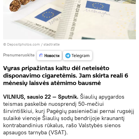
© Depositphotos.com /
stadtratte
Prenumeruokite
Vyras pripažintas kaltu dėl neteisėto
disponavimo cigaretėmis. Jam skirta reali 6
mėnesių laisvės atėmimo bausmė
VILNIUS, sausio 22 — Sputnik.
Šiaulių apygardos
teismas paskelbė nuosprendį 50-mečiui
širvintiškiui, kurį Pagėgių pasieniečiai pernai rugsėjį
sulaikė vienoje Šiaulių sodų bendrijoje kraunantį
kontrabandinius rūkalus, rašo Valstybės sienos
apsaugos tarnyba (VSAT).