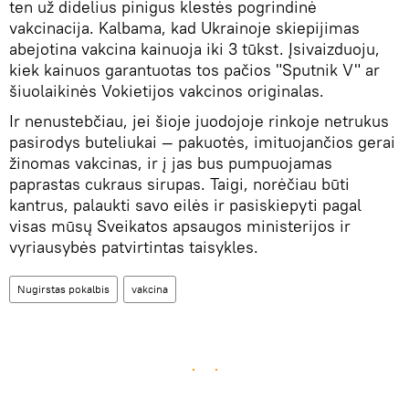
ten už didelius pinigus klestės pogrindinė
vakcinacija. Kalbama, kad Ukrainoje skiepijimas
abejotina vakcina kainuoja iki 3 tūkst. Įsivaizduoju,
kiek kainuos garantuotas tos pačios "Sputnik V" ar
šiuolaikinės Vokietijos vakcinos originalas.
Ir nenustebčiau, jei šioje juodojoje rinkoje netrukus
pasirodys buteliukai — pakuotės, imituojančios gerai
žinomas vakcinas, ir į jas bus pumpuojamas
paprastas cukraus sirupas. Taigi, norėčiau būti
kantrus, palaukti savo eilės ir pasiskiepyti pagal
visas mūsų Sveikatos apsaugos ministerijos ir
vyriausybės patvirtintas taisykles.
Nugirstas pokalbis
vakcina