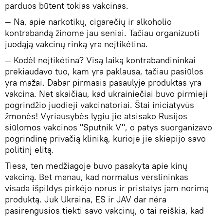
parduos būtent tokias vakcinas.
— Na, apie narkotikų, cigarečių ir alkoholio
kontrabandą žinome jau seniai. Tačiau organizuoti
juodąją vakcinų rinką yra neįtikėtina.
— Kodėl neįtikėtina? Visą laiką kontrabandininkai
prekiaudavo tuo, kam yra paklausa, tačiau pasiūlos
yra mažai. Dabar pirmasis pasaulyje produktas yra
vakcina. Net skaičiau, kad ukrainiečiai buvo pirmieji
pogrindžio juodieji vakcinatoriai. Štai iniciatyvūs
žmonės! Vyriausybės lygiu jie atsisako Rusijos
siūlomos vakcinos "Sputnik V", o patys suorganizavo
pogrindinę privačią kliniką, kurioje jie skiepijo savo
politinį elitą.
Tiesa, ten medžiagoje buvo pasakyta apie kinų
vakciną. Bet manau, kad normalus verslininkas
visada išpildys pirkėjo norus ir pristatys jam norimą
produktą. Juk Ukraina, ES ir JAV dar nėra
pasirengusios tiekti savo vakcinų, o tai reiškia, kad