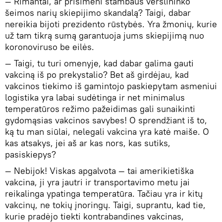
— Rimantai, ar prisimeni stambaus verslininko
šeimos narių skiepijimo skandalą? Taigi, dabar
nereikia bijoti prezidento rūstybės. Yra žmonių, kurie
už tam tikrą sumą garantuoja jums skiepijimą nuo
koronoviruso be eilės.
— Taigi, tu turi omenyje, kad dabar galima gauti
vakciną iš po prekystalio? Bet aš girdėjau, kad
vakcinos tiekimo iš gamintojo paskiepytam asmeniui
logistika yra labai sudėtinga ir net minimalus
temperatūros režimo pažeidimas gali sunaikinti
gydomąsias vakcinos savybes! O sprendžiant iš to,
ką tu man siūlai, nelegali vakcina yra katė maiše. O
kas atsakys, jei aš ar kas nors, kas sutiks,
pasiskiepys?
— Nebijok! Viskas apgalvota — tai amerikietiška
vakcina, ji yra jautri ir transportavimo metu jai
reikalinga ypatinga temperatūra. Tačiau yra ir kitų
vakcinų, ne tokių įnoringų. Taigi, suprantu, kad tie,
kurie pradėjo tiekti kontrabandines vakcinas,