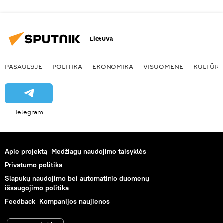
Lietuva
PASAULYJE
POLITIKA
EKONOMIKA
VISUOMENĖ
KULTŪR
Telegram
Apie projektą
Medžiagų naudojimo taisyklės
Privatumo politika
Slapukų naudojimo bei automatinio duomenų
išsaugojimo politika
Feedback
Kompanijos naujienos