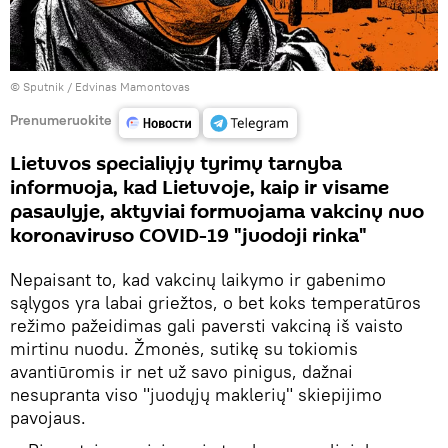
© Sputnik / Edvinas Mamontovas
Prenumeruokite
Lietuvos specialiųjų tyrimų tarnyba
informuoja, kad Lietuvoje, kaip ir visame
pasaulyje, aktyviai formuojama vakcinų nuo
koronaviruso COVID-19 "juodoji rinka"
Nepaisant to, kad vakcinų laikymo ir gabenimo
sąlygos yra labai griežtos, o bet koks temperatūros
režimo pažeidimas gali paversti vakciną iš vaisto
mirtinu nuodu. Žmonės, sutikę su tokiomis
avantiūromis ir net už savo pinigus, dažnai
nesupranta viso "juodųjų maklerių" skiepijimo
pavojaus.