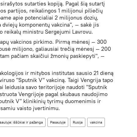
rašytos sutarties kopiją. Pagal šią sutartį
s partijos, reikalingos 1 milijonui piliečių
bame apie potencialiai 2 milijonus dozių,
yra dviejų komponentų vakcina", — sakė jis
o reikalų ministru Sergejumi Lavrovu.
etapų vakcinos pirkimo. Pirmą mėnesį — 300
pusė milijono, galiausiai trečią mėnesį — 200
ų tam pačiam skaičiui žmonių paskiepyti", —
.
kologijos ir mitybos institutas sausio 21 dieną
iruso "Sputnik V" vakciną. Taigi Vengrija tapo
ai leidusia savo teritorijoje naudoti "Sputnik
istruota Vengrijoje pagal skubaus naudojimo
putnik V" klinikinių tyrimų duomenimis ir
šsamiu vaisto įvertinimu.
aulyje: iššūkiai ir pažanga
Pasaulyje
Rusija
vakcina