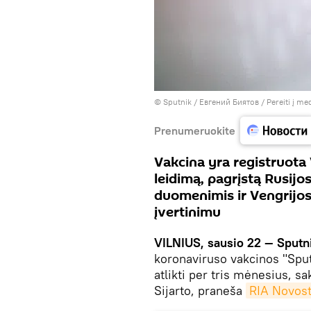
© Sputnik / Евгений Биятов
/
Pereiti į me
Prenumeruokite
Vakcina yra registruota
leidimą, pagrįstą Rusijos
duomenimis ir Vengrijos
įvertinimu
VILNIUS, sausio 22 — Sputn
koronaviruso vakcinos "Sput
atlikti per tris mėnesius, s
Sijarto, praneša
RIA Novost