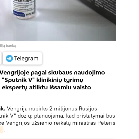
dijų banką
 Vengrijoje pagal skubaus naudojimo
 "Sputnik V" klinikinių tyrimų
 ekspertų atliktu išsamiu vaisto
ik.
Vengrija nupirks 2 milijonus Rusijos
nik V" dozių: planuojama, kad pristatymai bus
akė Vengrijos užsienio reikalų ministras Pėteris
i
.