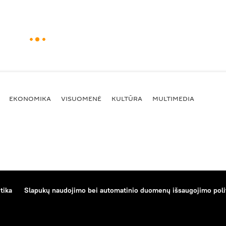
EKONOMIKA
VISUOMENĖ
KULTŪRA
MULTIMEDIA
tika
Slapukų naudojimo bei automatinio duomenų išsaugojimo poli