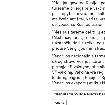
"Mes jau gavome Rusijos pasi
turėsime prieigą prie vakcino
paskiepyti. Tai yra, mes kal
atsižvelgiant į tai, kad tai 
derybose su Rusijos užsieni
"Mes susitarėme dėl trijų 
tūkstančių, antrą mėnesį — 
tūkstančių dozių, reikaling
pridūrė Vengrijos ministras
Vengrijos nacionalinis farma
užregistravo Rusijos koronav
pirmąja ES valstybe, oficiali
V" vakciną. Vakcina yra reg
leidimą, pagrįstą Rusijos "S
Vengrijos ekspertų atliktu i
Vakcinacija nuo COVID-19 Lietuvoje ir pas
Vengrija