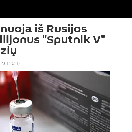
nuoja iš Rusijos
ilijonus "Sputnik V"
zių
22.01.2021
)