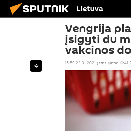
Lietuva
Vengrija pla
įsigyti du m
vakcinos do
15:59 22.01.2021
(atnaujinta:
16:41 