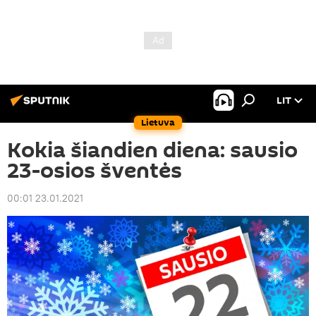
LIT
Lietuva
Kokia šiandien diena: sausio
23-osios šventės
00:01 23.01.2021