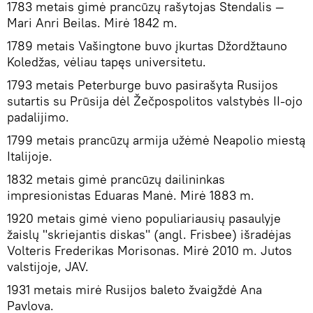
1783 metais gimė prancūzų rašytojas Stendalis —
Mari Anri Beilas. Mirė 1842 m.
1789 metais Vašingtone buvo įkurtas Džordžtauno
Koledžas, vėliau tapęs universitetu.
1793 metais Peterburge buvo pasirašyta Rusijos
sutartis su Prūsija dėl Žečpospolitos valstybės II-ojo
padalijimo.
1799 metais prancūzų armija užėmė Neapolio miestą
Italijoje.
1832 metais gimė prancūzų dailininkas
impresionistas Eduaras Manė. Mirė 1883 m.
1920 metais gimė vieno populiariausių pasaulyje
žaislų "skriejantis diskas" (angl. Frisbee) išradėjas
Volteris Frederikas Morisonas. Mirė 2010 m. Jutos
valstijoje, JAV.
1931 metais mirė Rusijos baleto žvaigždė Ana
Pavlova.