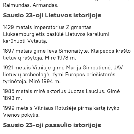
Raimundas, Armandas.
Sausio 23-oji Lietuvos istorijoje
1429 metais imperatorius Zigmantas
Liuksemburgietis pasiūlė Lietuvos karaliumi
karūnuoti Vytautą.
1897 metais gimė Ieva Simonaitytė, Klaipėdos krašto
lietuvių rašytoja. Mirė 1978 m.
1921 metais Vilniuje gimė Marija Gimbutienė, JAV
lietuvių archeologė, žymi Europos priešistorės
tyrinėtoja. Mirė 1994 m.
1985 metais mirė aktorius Juozas Laucius. Gimė
1893 m.
1999 metais Vilniaus Rotušėje pirmą kartą įvyko
Vienos pokylis.
Sausio 23-oji pasaulio istorijoje