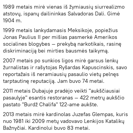
1989 metais mirė vienas iš žymiausių siurrealizmo
atstovų, ispanų dailininkas Salvadoras Dali. Gimė
1904 m.
1999 metais lankydamasis Meksikoje, popiežius
Jonas Paulius II per mišias pasmerkė Amerikos
socialines blogybes — prekybą narkotikais, rasinę
diskriminaciją bei mirties bausmės taikymą.
2007 metais po sunkios ligos mirė garsus lenkų
žurnalistas ir rašytojas Ryšardas Kapuscinskis, savo
reportažais iš neramiausių pasaulio vietų pelnęs
tarptautinę reputaciją. Jam buvo 74 metai.
2011 metais Dubajuje pradėjo veikti "aukščiausiai
pasaulyje" esantis restoranas — 422 metrų aukščio
pastato "Burdž Chalifa" 122-ame aukšte.
2013 metais mirė kardinolas Juzefas Glempas, kuris
nuo 1981 iki 2009 metų vadovavo Lenkijos Katalikų
Bažnyčiai. Kardinolui buvo 83 metai.