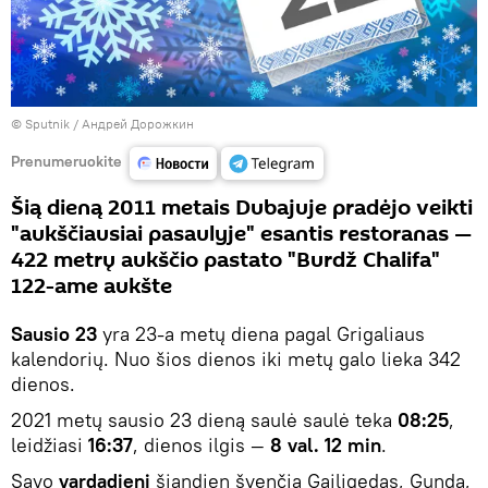
© Sputnik / Андрей Дорожкин
Prenumeruokite
Šią dieną 2011 metais Dubajuje pradėjo veikti
"aukščiausiai pasaulyje" esantis restoranas —
422 metrų aukščio pastato "Burdž Chalifa"
122-ame aukšte
Sausio 23
yra 23-a metų diena pagal Grigaliaus
kalendorių. Nuo šios dienos iki metų galo lieka 342
dienos.
2021 metų sausio 23 dieną saulė saulė teka
08:25
,
leidžiasi
16:37
, dienos ilgis —
8 val. 12 min
.
Savo
vardadienį
šiandien švenčia Gailigedas, Gunda,