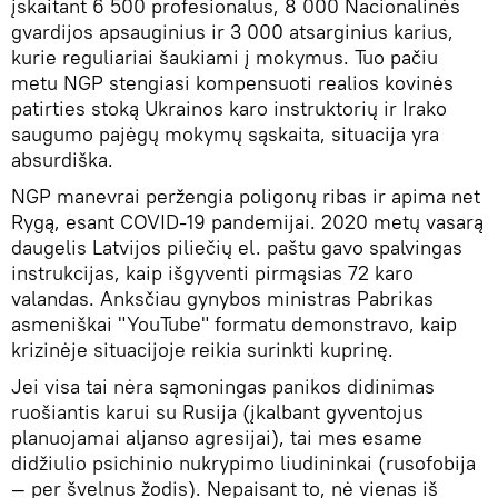
įskaitant 6 500 profesionalus, 8 000 Nacionalinės
gvardijos apsauginius ir 3 000 atsarginius karius,
kurie reguliariai šaukiami į mokymus. Tuo pačiu
metu NGP stengiasi kompensuoti realios kovinės
patirties stoką Ukrainos karo instruktorių ir Irako
saugumo pajėgų mokymų sąskaita, situacija yra
absurdiška.
NGP manevrai peržengia poligonų ribas ir apima net
Rygą, esant COVID-19 pandemijai. 2020 metų vasarą
daugelis Latvijos piliečių el. paštu gavo spalvingas
instrukcijas, kaip išgyventi pirmąsias 72 karo
valandas. Anksčiau gynybos ministras Pabrikas
asmeniškai "YouTube" formatu demonstravo, kaip
krizinėje situacijoje reikia surinkti kuprinę.
Jei visa tai nėra sąmoningas panikos didinimas
ruošiantis karui su Rusija (įkalbant gyventojus
planuojamai aljanso agresijai), tai mes esame
didžiulio psichinio nukrypimo liudininkai (rusofobija
— per švelnus žodis). Nepaisant to, nė vienas iš