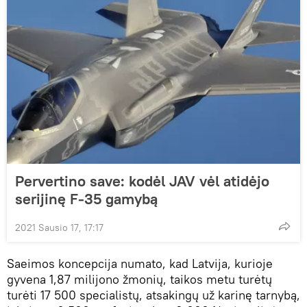
Pervertino save: kodėl JAV vėl atidėjo
serijinę F-35 gamybą
2021 Sausio 17, 17:17
Saeimos koncepcija numato, kad Latvija, kurioje
gyvena 1,87 milijono žmonių, taikos metu turėtų
turėti 17 500 specialistų, atsakingų už karinę tarnybą,