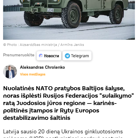
© Photo :
Aizsardzības ministrija / Armīns Janiks
Prenumeruokite
Aleksandras Chrolenko
Visos medžiagos
Nuolatinės NATO pratybos Baltijos šalyse,
noras išplėsti Rusijos Federacijos "sulaikymo"
ratą Juodosios jūros regione — karinės-
politinės įtampos ir Rytų Europos
destabilizavimo šaltinis
Latvija sausio 20 dieną Ukrainos ginkluotosioms