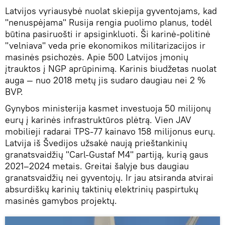
Latvijos vyriausybė nuolat skiepija gyventojams, kad
"nenuspėjama" Rusija rengia puolimo planus, todėl
būtina pasiruošti ir apsiginkluoti. Ši karinė-politinė
"velniava" veda prie ekonomikos militarizacijos ir
masinės psichozės. Apie 500 Latvijos įmonių
įtrauktos į NGP aprūpinimą. Karinis biudžetas nuolat
auga — nuo 2018 metų jis sudaro daugiau nei 2 %
BVP.
Gynybos ministerija kasmet investuoja 50 milijonų
eurų į karinės infrastruktūros plėtrą. Vien JAV
mobilieji radarai TPS-77 kainavo 158 milijonus eurų.
Latvija iš Švedijos užsakė naują prieštankinių
granatsvaidžių "Carl-Gustaf M4" partiją, kurią gaus
2021–2024 metais. Greitai šalyje bus daugiau
granatsvaidžių nei gyventojų. Ir jau atsiranda atvirai
absurdiškų karinių taktinių elektrinių paspirtukų
masinės gamybos projektų.