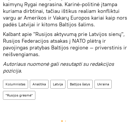
kaimynų Rygai negrasina. Karinė-politinė įtampa
kuriama dirbtinai, tačiau ištikus realiam konfliktui
vargu ar Amerikos ir Vakarų Europos kariai kaip nors
padės Latvijai ir kitoms Baltijos šalims.
Kalbant apie "Rusijos aktyvumą prie Latvijos sienų",
Rusijos Federacijos atsakas į NATO plėtrą ir
pavojingas pratybas Baltijos regione — priverstinis ir
neišvengiamas.
Autoriaus nuomonė gali nesutapti su redakcijos
pozicija.
Kolumnistas
Analitika
Latvija
Baltijos šalys
Ukraina
"Rusijos grėsmė"