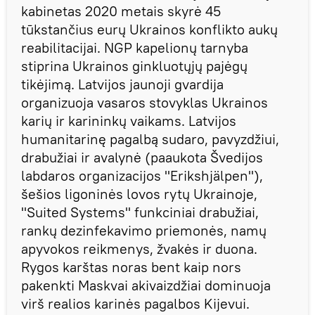
kabinetas 2020 metais skyrė 45
tūkstančius eurų Ukrainos konflikto aukų
reabilitacijai. NGP kapelionų tarnyba
stiprina Ukrainos ginkluotųjų pajėgų
tikėjimą. Latvijos jaunoji gvardija
organizuoja vasaros stovyklas Ukrainos
karių ir karininkų vaikams. Latvijos
humanitarinę pagalbą sudaro, pavyzdžiui,
drabužiai ir avalynė (paaukota Švedijos
labdaros organizacijos "Erikshjälpen"),
šešios ligoninės lovos rytų Ukrainoje,
"Suited Systems" funkciniai drabužiai,
rankų dezinfekavimo priemonės, namų
apyvokos reikmenys, žvakės ir duona.
Rygos karštas noras bent kaip nors
pakenkti Maskvai akivaizdžiai dominuoja
virš realios karinės pagalbos Kijevui.