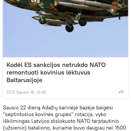
Kodėl ES sankcijos netrukdo NATO
remontuoti kovinius lėktuvus
Baltarusijoje
2021 Sausio 18, 13:45
Sausio 22 dieną Adažių karinėje bazėje baigėsi
"septintosios kovinės grupės" rotacija, vyko
iškilmingas Latvijos dislokuoto NATO tarptautinio
(užsienio) bataliono, kuriame buvo daugiau nei 1500