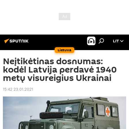
LIT
Lietuva
Neįtikėtinas dosnumas:
kodėl Latvija perdavė 1940
metų visureigius Ukrainai
15:42 23.01.2021