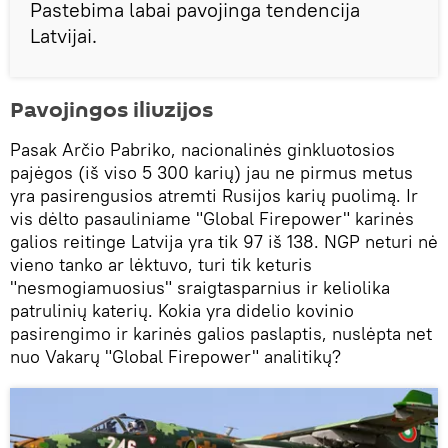
Pastebima labai pavojinga tendencija
Latvijai.
Pavojingos iliuzijos
Pasak Arčio Pabriko, nacionalinės ginkluotosios
pajėgos (iš viso 5 300 karių) jau ne pirmus metus
yra pasirengusios atremti Rusijos karių puolimą. Ir
vis dėlto pasauliniame "Global Firepower" karinės
galios reitinge Latvija yra tik 97 iš 138. NGP neturi nė
vieno tanko ar lėktuvo, turi tik keturis
"nesmogiamuosius" sraigtasparnius ir keliolika
patrulinių katerių. Kokia yra didelio kovinio
pasirengimo ir karinės galios paslaptis, nuslėpta net
nuo Vakarų "Global Firepower" analitikų?