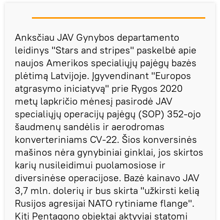
Anksčiau JAV Gynybos departamento
leidinys "Stars and stripes" paskelbė apie
naujos Amerikos specialiųjų pajėgų bazės
plėtimą Latvijoje. Įgyvendinant "Europos
atgrasymo iniciatyvą" prie Rygos 2020
metų lapkričio mėnesį pasirodė JAV
specialiųjų operacijų pajėgų (SOP) 352-ojo
šaudmenų sandėlis ir aerodromas
konverteriniams CV-22. Šios konversinės
mašinos nėra gynybiniai ginklai, jos skirtos
karių nusileidimui puolamosiose ir
diversinėse operacijose. Bazė kainavo JAV
3,7 mln. dolerių ir bus skirta "užkirsti kelią
Rusijos agresijai NATO rytiniame flange".
Kiti Pentagono objektai aktyviai statomi