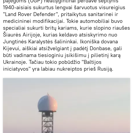
pajėgoms (UGP) neatlygintinai perdavė septynis
1940-aisiais sukurtus lengvai šarvuotus visureigius
"Land Rover Defender", pritaikytus sanitarinei ir
medicininei modifikacijai. Tokie automobiliai buvo
specialiai sukurti britų kariams, kurie slopino riaušes
Šiaurės Airijoje, kurias keldavo atsiskyrimo nuo
Jungtinės Karalystės šalininkai. Ikoniška dovana
Kijevui, aiškiai atsižvelgiant į padėtį Donbase, gali
būti vadinama tiesioginiu įsikišimu į pilietinį karą
Ukrainoje. Tačiau tokio pobūdžio "Baltijos
iniciatyvos" yra labiau nukreiptos prieš Rusiją.