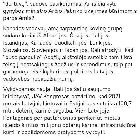
"durtuvų", vadovo pasikeitimas. Ar iš čia kyla
gynybos ministro Arčio Pabriko tikėjimas būsimomis
pergalėmis?
Kanados vadovaujamą tarptautinę kovinę grupę
sudaro kariai iš Albanijos, Čekijos, Italijos,
Islandijos, Kanados, Juodkalnijos, Lenkijos,
Slovakijos, Slovėnijos ir Ispanijos. Gali atrodyti, kad
"pusė pasaulio" Adažių aikštelėje suteikia tam tikrą
teisę į neatsakingus žodžius ir sprendimus, taip pat
garantuoja visišką karinės-politinės Latvijos
vadovybės nebaudžiamumą.
Vykdydamas naują "Baltijos šalių saugumo
iniciatyvą", JAV Kongresas patvirtino, kad 2021
metais Latvijai, Lietuvai ir Estijai bus suteikta 168,7
mln. dolerių karinė pagalba. Vien Latvijoje
Pentagonas per pastaruosius penkerius metus
išleido šimtus milijonų dolerių karinei infrastruktūrai
kurti ir papildomoms pratyboms vykdyti.