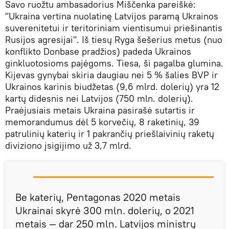
Savo ruožtu ambasadorius Miščenka pareiškė:
"Ukraina vertina nuolatinę Latvijos paramą Ukrainos
suverenitetui ir teritoriniam vientisumui priešinantis
Rusijos agresijai". Iš tiesų Ryga šešerius metus (nuo
konflikto Donbase pradžios) padeda Ukrainos
ginkluotosioms pajėgoms. Tiesa, ši pagalba glumina.
Kijevas gynybai skiria daugiau nei 5 % šalies BVP ir
Ukrainos karinis biudžetas (9,6 mlrd. dolerių) yra 12
kartų didesnis nei Latvijos (750 mln. dolerių).
Praėjusiais metais Ukraina pasirašė sutartis ir
memorandumus dėl 5 korvečių, 8 raketinių, 39
patrulinių katerių ir 1 pakrančių priešlaivinių raketų
diviziono įsigijimo už 3,7 mlrd.
Be katerių, Pentagonas 2020 metais
Ukrainai skyrė 300 mln. dolerių, o 2021
metais — dar 250 mln. Latvijos ministrų