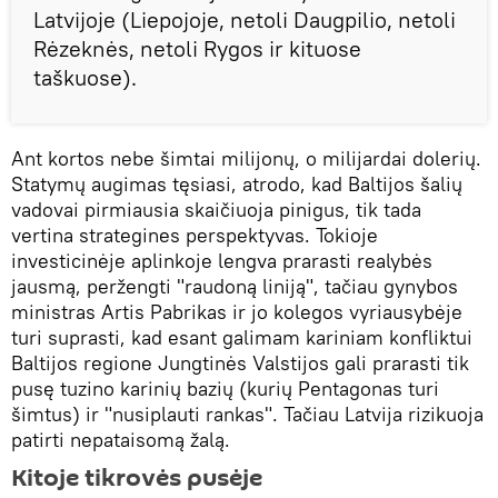
Latvijoje (Liepojoje, netoli Daugpilio, netoli
Rėzeknės, netoli Rygos ir kituose
taškuose).
Ant kortos nebe šimtai milijonų, o milijardai dolerių.
Statymų augimas tęsiasi, atrodo, kad Baltijos šalių
vadovai pirmiausia skaičiuoja pinigus, tik tada
vertina strategines perspektyvas. Tokioje
investicinėje aplinkoje lengva prarasti realybės
jausmą, peržengti "raudoną liniją", tačiau gynybos
ministras Artis Pabrikas ir jo kolegos vyriausybėje
turi suprasti, kad esant galimam kariniam konfliktui
Baltijos regione Jungtinės Valstijos gali prarasti tik
pusę tuzino karinių bazių (kurių Pentagonas turi
šimtus) ir "nusiplauti rankas". Tačiau Latvija rizikuoja
patirti nepataisomą žalą.
Kitoje tikrovės pusėje