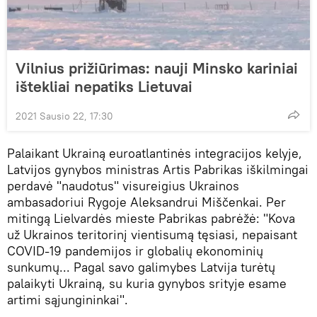
Vilnius prižiūrimas: nauji Minsko kariniai
ištekliai nepatiks Lietuvai
2021 Sausio 22, 17:30
Palaikant Ukrainą euroatlantinės integracijos kelyje,
Latvijos gynybos ministras Artis Pabrikas iškilmingai
perdavė "naudotus" visureigius Ukrainos
ambasadoriui Rygoje Aleksandrui Miščenkai. Per
mitingą Lielvardės mieste Pabrikas pabrėžė: "Kova
už Ukrainos teritorinį vientisumą tęsiasi, nepaisant
COVID-19 pandemijos ir globalių ekonominių
sunkumų... Pagal savo galimybes Latvija turėtų
palaikyti Ukrainą, su kuria gynybos srityje esame
artimi sąjungininkai".