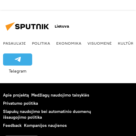
Lietuva
PASAULYJE
POLITIKA
EKONOMIKA
VISUOMENĖ
KULTŪR
Telegram
Apie projektą
Medžiagų naudojimo taisyklės
Privatumo politika
Slapukų naudojimo bei automatinio duomenų
išsaugojimo politika
Feedback
Kompanijos naujienos