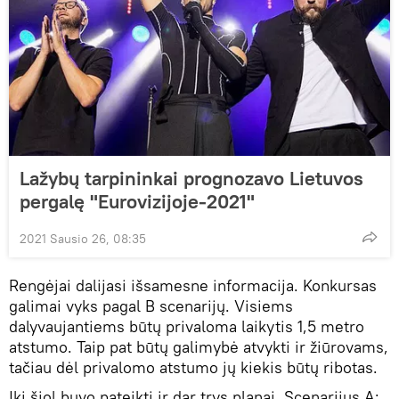
Lažybų tarpininkai prognozavo Lietuvos
pergalę "Eurovizijoje-2021"
2021 Sausio 26, 08:35
Rengėjai dalijasi išsamesne informacija. Konkursas
galimai vyks pagal B scenarijų. Visiems
dalyvaujantiems būtų privaloma laikytis 1,5 metro
atstumo. Taip pat būtų galimybė atvykti ir žiūrovams,
tačiau dėl privalomo atstumo jų kiekis būtų ribotas.
Iki šiol buvo pateikti ir dar trys planai. Scenarijus A: