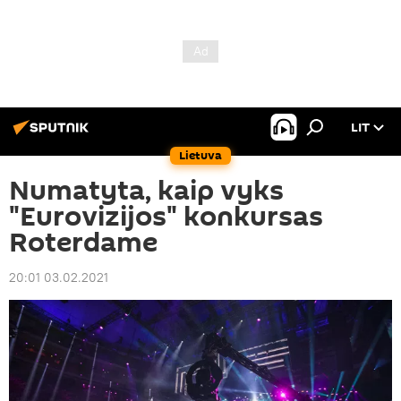
LIT
Lietuva
Numatyta, kaip vyks
"Eurovizijos" konkursas
Roterdame
20:01 03.02.2021