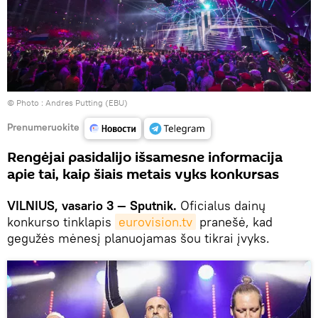
© Photo :
Andres Putting (EBU)
Prenumeruokite
Rengėjai pasidalijo išsamesne informacija
apie tai, kaip šiais metais vyks konkursas
VILNIUS, vasario 3 — Sputnik.
Oficialus dainų
konkurso tinklapis
eurovision.tv
pranešė, kad
gegužės mėnesį planuojamas šou tikrai įvyks.