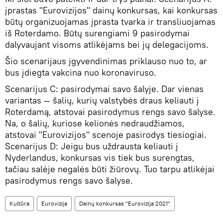
įprastas "Eurovizijos" dainų konkursas, kai konkursas
būtų organizuojamas įprasta tvarka ir transliuojamas
iš Roterdamo. Būtų surengiami 9 pasirodymai
dalyvaujant visoms atlikėjams bei jų delegacijoms.
Šio scenarijaus įgyvendinimas priklauso nuo to, ar
bus įdiegta vakcina nuo koronaviruso.
Scenarijus C: pasirodymai savo šalyje. Dar vienas
variantas — šalių, kurių valstybės draus keliauti į
Roterdamą, atstovai pasirodymus rengs savo šalyse.
Na, o šalių, kuriose kelionės nedraudžiamos,
atstovai "Eurovizijos" scenoje pasirodys tiesiogiai.
Scenarijus D: Jeigu bus uždrausta keliauti į
Nyderlandus, konkursas vis tiek bus surengtas,
tačiau salėje negalės būti žiūrovų. Tuo tarpu atlikėjai
pasirodymus rengs savo šalyse.
Kultūra
Eurovizija
Dainų konkursas "Eurovizija 2021"