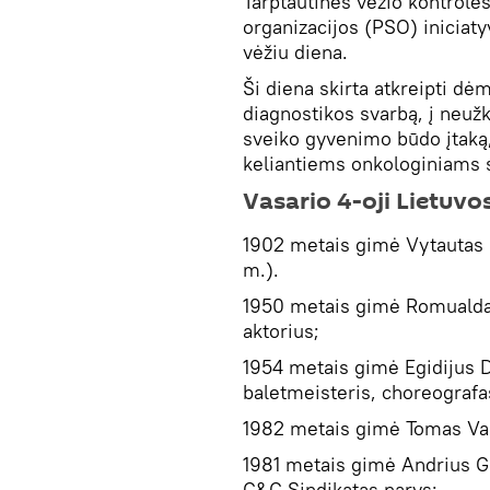
Tarptautinės vėžio kontrolės
organizacijos (PSO) iniciaty
vėžiu diena.
Ši diena skirta atkreipti dėm
diagnostikos svarbą, į neužk
sveiko gyvenimo būdo įtaką
keliantiems onkologiniams
Vasario 4-oji Lietuvos
1902 metais gimė Vytautas M
m.).
1950 metais gimė Romualdas
aktorius;
1954 metais gimė Egidijus D
baletmeisteris, choreografa
1982 metais gimė Tomas Vait
1981 metais gimė Andrius Gl
G&G Sindikatas narys;