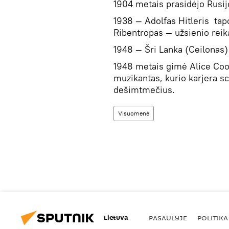
1904 metais prasidėjo Rusijo
1938 — Adolfas Hitleris tap
Ribentropas — užsienio reik
1948 — Šri Lanka (Ceilonas)
1948 metais gimė Alice Coop
muzikantas, kurio karjera sc
dešimtmečius.
Visuomenė
Lietuva
PASAULYJE
POLITIKA