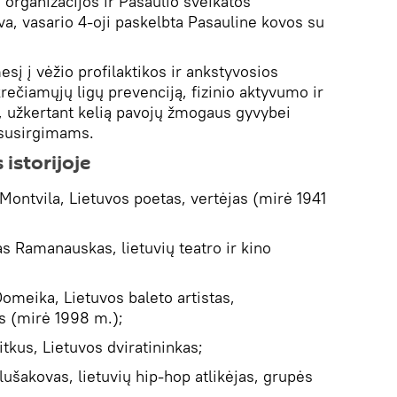
 organizacijos ir Pasaulio sveikatos
va, vasario 4-oji paskelbta Pasauline kovos su
esį į vėžio profilaktikos ir ankstyvosios
rečiamųjų ligų prevenciją, fizinio aktyvumo ir
, užkertant kelią pavojų žmogaus gyvybei
 susirgimams.
 istorijoje
ontvila, Lietuvos poetas, vertėjas (mirė 1941
 Ramanauskas, lietuvių teatro ir kino
omeika, Lietuvos baleto artistas,
s (mirė 1998 m.);
kus, Lietuvos dviratininkas;
ušakovas, lietuvių hip-hop atlikėjas, grupės