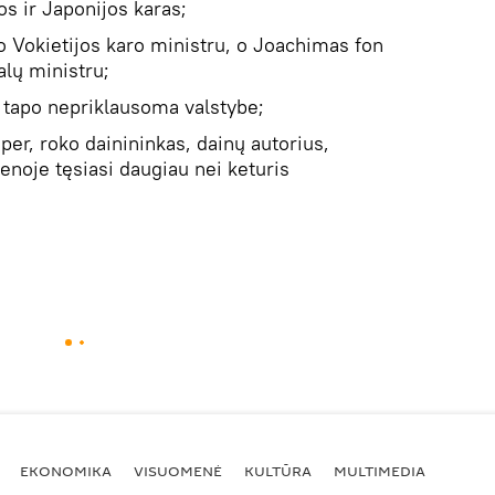
s ir Japonijos karas;
o Vokietijos karo ministru, o Joachimas fon
alų ministru;
 tapo nepriklausoma valstybe;
er, roko dainininkas, dainų autorius,
enoje tęsiasi daugiau nei keturis
EKONOMIKA
VISUOMENĖ
KULTŪRA
MULTIMEDIA