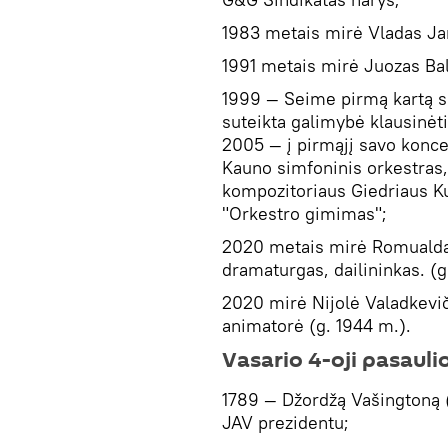
1983 metais mirė Vladas Jan
1991 metais mirė Juozas Balt
1999 — Seime pirmą kartą 
suteikta galimybė klausinėti
2005 — į pirmąjį savo konce
Kauno simfoninis orkestras, 
kompozitoriaus Giedriaus K
"Orkestro gimimas";
2020 metais mirė Romualdas
dramaturgas, dailininkas. (g
2020 mirė Nijolė Valadkeviči
animatorė (g. 1944 m.).
Vasario 4-oji pasaulio
1789 — Džordžą Vašingtoną 
JAV prezidentu;