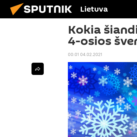
Lietuva
Kokia šiand
4-osios šve
00:01 04.02.2021