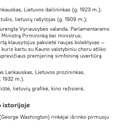
kauskas, Lietuvos dailininkas (g. 1923 m.);
ušis, lietuvių rašytojas (g. 1909 m.);
surengta Vyriausybės valanda. Parlamentarams
 Ministrą Pirmininką bei ministrus;
rtą klausytojus pakvietė naujas kolektyvas —
kuris kartu su Kauno valstybiniu choru atliko
uprevičiaus premjerinę simfoninę uvertiūrą
 Lankauskas, Lietuvos prozininkas,
. 1932 m.).
ūtė, lietuvių grafikė, kino režisierė,
 istorijoje
(George Washington) rinkėjai išrinko pirmuoju