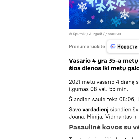
© Sputnik / Андрей Дорожкин
Prenumeruokite
Vasario 4 yra 35-a metų
šios dienos iki metų gal
2021 metų vasario 4 dieną sa
ilgumas 08 val. 55 min.
Šiandien saulė teka 08:06, l
Savo
vardadienį
šiandien šve
Joana, Minija, Vidmantas i
Pasaulinė kovos su v