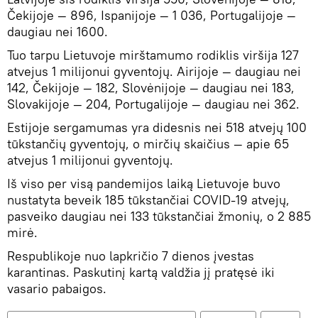
Čekijoje — 896, Ispanijoje — 1 036, Portugalijoje —
daugiau nei 1600.
Tuo tarpu Lietuvoje mirštamumo rodiklis viršija 127
atvejus 1 milijonui gyventojų. Airijoje — daugiau nei
142, Čekijoje — 182, Slovėnijoje — daugiau nei 183,
Slovakijoje — 204, Portugalijoje — daugiau nei 362.
Estijoje sergamumas yra didesnis nei 518 atvejų 100
tūkstančių gyventojų, o mirčių skaičius — apie 65
atvejus 1 milijonui gyventojų.
Iš viso per visą pandemijos laiką Lietuvoje buvo
nustatyta beveik 185 tūkstančiai COVID-19 atvejų,
pasveiko daugiau nei 133 tūkstančiai žmonių, o 2 885
mirė.
Respublikoje nuo lapkričio 7 dienos įvestas
karantinas. Paskutinį kartą valdžia jį pratęsė iki
vasario pabaigos.