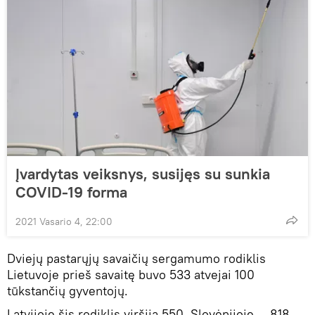
Įvardytas veiksnys, susijęs su sunkia
COVID-19 forma
2021 Vasario 4, 22:00
Dviejų pastarųjų savaičių sergamumo rodiklis
Lietuvoje prieš savaitę buvo 533 atvejai 100
tūkstančių gyventojų.
Latvijoje šis rodiklis viršija 550, Slovėnijoje — 818,