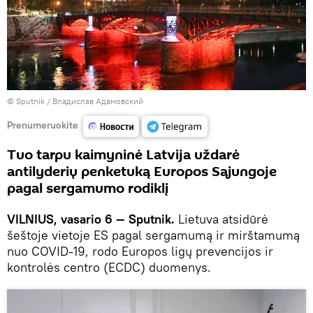
© Sputnik / Владислав Адамовский
Prenumeruokite
Tuo tarpu kaimyninė Latvija uždarė
antilyderių penketuką Europos Sąjungoje
pagal sergamumo rodiklį
VILNIUS, vasario 6 — Sputnik.
Lietuva atsidūrė
šeštoje vietoje ES pagal sergamumą ir mirštamumą
nuo COVID-19, rodo Europos ligų prevencijos ir
kontrolės centro (ECDC) duomenys.