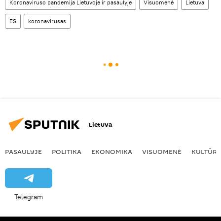
Koronaviruso pandemija Lietuvoje ir pasaulyje
Visuomenė
Lietuva
ES
koronavirusas
Lietuva
PASAULYJE
POLITIKA
EKONOMIKA
VISUOMENĖ
KULTŪR
Telegram