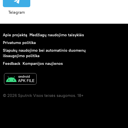
Telegram
Apie projektą
Medžiagų naudojimo taisyklės
Privatumo politika
Slapukų naudojimo bei automatinio duomenų
išsaugojimo politika
Feedback
Kompanijos naujienos
© 2026 Sputnik Visos teisės saugomos. 18+