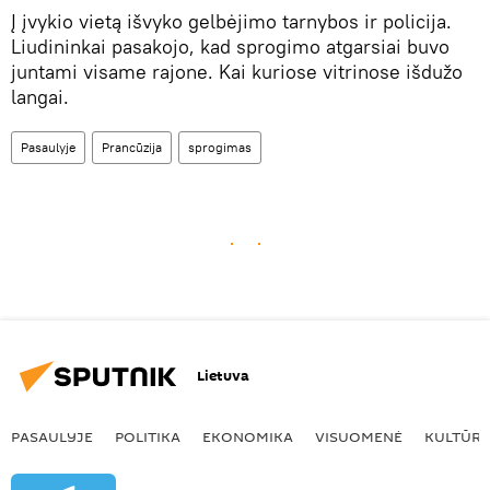
​Į įvykio vietą išvyko gelbėjimo tarnybos ir policija.
Liudininkai pasakojo, kad sprogimo atgarsiai buvo
juntami visame rajone. Kai kuriose vitrinose išdužo
langai.
Pasaulyje
Prancūzija
sprogimas
Lietuva
PASAULYJE
POLITIKA
EKONOMIKA
VISUOMENĖ
KULTŪR