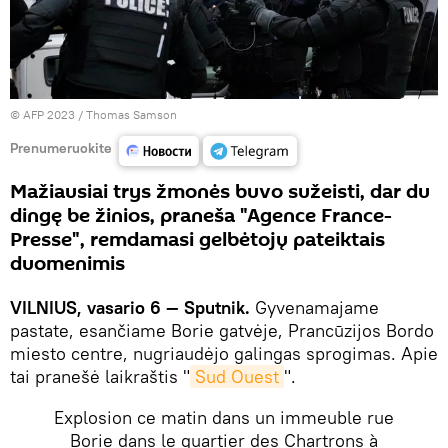
© AFP 2023 / Thomas Samson
Prenumeruokite
Mažiausiai trys žmonės buvo sužeisti, dar du
dingę be žinios, praneša "Agence France-
Presse", remdamasi gelbėtojų pateiktais
duomenimis
VILNIUS, vasario 6 — Sputnik.
Gyvenamajame
pastate, esančiame Borie gatvėje, Prancūzijos Bordo
miesto centre, nugriaudėjo galingas sprogimas. Apie
tai pranešė laikraštis "
Sud Ouest
".
Explosion ce matin dans un immeuble rue
Borie dans le quartier des Chartrons à