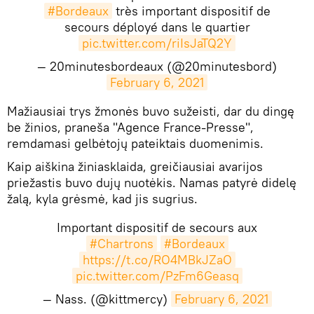
#Bordeaux
très important dispositif de
secours déployé dans le quartier
pic.twitter.com/riIsJaTQ2Y
— 20minutesbordeaux (@20minutesbord)
February 6, 2021
​Mažiausiai trys žmonės buvo sužeisti, dar du dingę
be žinios, praneša "Agence France-Presse",
remdamasi gelbėtojų pateiktais duomenimis.
Kaip aiškina žiniasklaida, greičiausiai avarijos
priežastis buvo dujų nuotėkis. Namas patyrė didelę
žalą, kyla grėsmė, kad jis sugrius.
Important dispositif de secours aux
#Chartrons
#Bordeaux
https://t.co/RO4MBkJZaO
pic.twitter.com/PzFm6Geasq
— Nass. (@kittmercy)
February 6, 2021