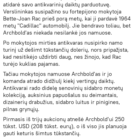
atidarė savo antikvarinių daiktų parduotuvę.
Verslininkas susipažino su fortepijono mokytoja
Bette-Joan Rac prieš porą metų, kai ji pardavė 1964
metų "Cadillac" automobilį. Jie bendravo toliau, bet
Archbold'as niekada nesilankė jos namuose.
Po mokytojos mirties antikvaras nusipirko namo
turinį už dešimt tūkstančių dolerių, nors pripažįsta,
kad nesitikėjo uždirbti daug, nes žinojo, kad Rac
turėjo kuklias pajamas.
Tačiau mokytojos namuose Archbold'as ir jo
komanda atrado didžiulį kiekį vertingų daiktų.
Antikvarai rado didelę senovinių sidabro monetų
kolekciją, auksinius papuošalus su deimantais,
dizainerių drabužius, sidabro luitus ir pinigines,
pilnas grynųjų.
Pirmasis iš trijų aukcionų atnešė Archbold'ui 250
tūkst. USD (208 tūkst. eurų), o iš viso jis planuoja
gauti keturis šimtus tūkstančių.