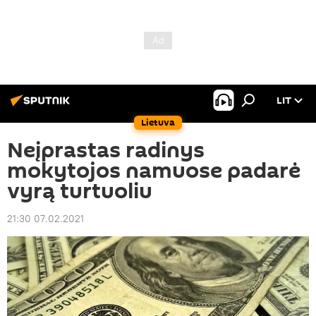
LIT
Lietuva
Neįprastas radinys
mokytojos namuose padarė
vyrą turtuoliu
21:30 07.02.2021