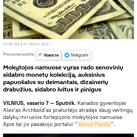
CC BY-SA 2.0
/
401(K) 2012
/
Prenumeruokite
Mokytojos namuose vyras rado senovinių
sidabro monetų kolekciją, auksinius
papuošalus su deimantais, dizainerių
drabužius, sidabro luitus ir pinigus
VILNIUS, vasario 7 — Sputnik.
Kanados gyventojas
Alex'as Archbold'as praturtėjo atradęs daug vertingų
dalykų mirusios fortepijono mokytojos namuose.
Apie tai jis pasakojo portalui "
Bored Panda
".