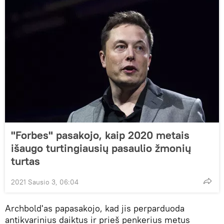
"Forbes" pasakojo, kaip 2020 metais
išaugo turtingiausių pasaulio žmonių
turtas
2021 Sausio 3, 06:04
Archbold'as papasakojo, kad jis perparduoda
antikvarinius daiktus ir prieš penkerius metus