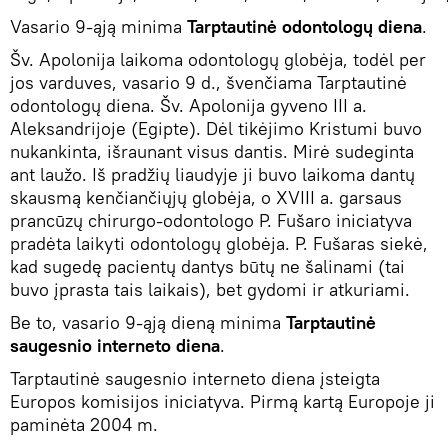
Vasario 9-ąją minima
Tarptautinė odontologų diena
.
Šv. Apolonija laikoma odontologų globėja, todėl per
jos varduves, vasario 9 d., švenčiama Tarptautinė
odontologų diena. Šv. Apolonija gyveno III a.
Aleksandrijoje (Egipte). Dėl tikėjimo Kristumi buvo
nukankinta, išraunant visus dantis. Mirė sudeginta
ant laužo. Iš pradžių liaudyje ji buvo laikoma dantų
skausmą kenčiančiųjų globėja, o XVIII a. garsaus
prancūzų chirurgo-odontologo P. Fušaro iniciatyva
pradėta laikyti odontologų globėja. P. Fušaras siekė,
kad sugedę pacientų dantys būtų ne šalinami (tai
buvo įprasta tais laikais), bet gydomi ir atkuriami.
Be to, vasario 9-ąją dieną minima
Tarptautinė
saugesnio interneto diena
.
Tarptautinė saugesnio interneto diena įsteigta
Europos komisijos iniciatyva. Pirmą kartą Europoje ji
paminėta 2004 m.