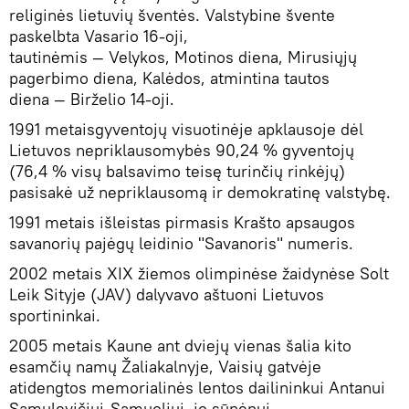
religinės lietuvių šventės. Valstybine švente
paskelbta Vasario 16-oji,
tautinėmis — Velykos, Motinos diena, Mirusiųjų
pagerbimo diena, Kalėdos, atmintina tautos
diena — Birželio 14-oji.
1991 metaisgyventojų visuotinėje apklausoje dėl
Lietuvos nepriklausomybės 90,24 % gyventojų
(76,4 % visų balsavimo teisę turinčių rinkėjų)
pasisakė už nepriklausomą ir demokratinę valstybę.
1991 metais išleistas pirmasis Krašto apsaugos
savanorių pajėgų leidinio "Savanoris" numeris.
2002 metais XIX žiemos olimpinėse žaidynėse Solt
Leik Sityje (JAV) dalyvavo aštuoni Lietuvos
sportininkai.
2005 metais Kaune ant dviejų vienas šalia kito
esamčių namų Žaliakalnyje, Vaisių gatvėje
atidengtos memorialinės lentos dailininkui Antanui
Samulevičiui-Samuoliui, jo sūnėnui