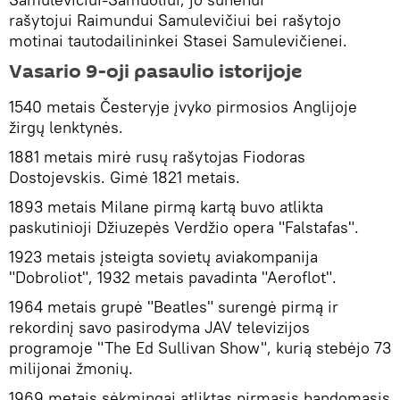
rašytojui Raimundui Samulevičiui bei rašytojo
motinai tautodailininkei Stasei Samulevičienei.
Vasario 9-oji pasaulio istorijoje
1540 metais Česteryje įvyko pirmosios Anglijoje
žirgų lenktynės.
1881 metais mirė rusų rašytojas Fiodoras
Dostojevskis. Gimė 1821 metais.
1893 metais Milane pirmą kartą buvo atlikta
paskutinioji Džiuzepės Verdžio opera "Falstafas".
1923 metais įsteigta sovietų aviakompanija
"Dobroliot", 1932 metais pavadinta "Aeroflot".
1964 metais grupė "Beatles" surengė pirmą ir
rekordinį savo pasirodyma JAV televizijos
programoje "The Ed Sullivan Show", kurią stebėjo 73
milijonai žmonių.
1969 metais sėkmingai atliktas pirmasis bandomasis