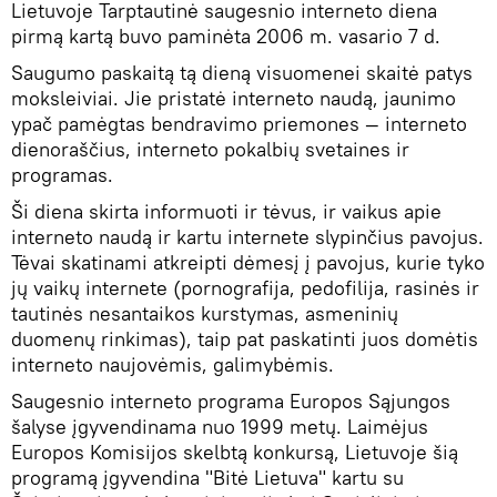
Lietuvoje Tarptautinė saugesnio interneto diena
pirmą kartą buvo paminėta 2006 m. vasario 7 d.
Saugumo paskaitą tą dieną visuomenei skaitė patys
moksleiviai. Jie pristatė interneto naudą, jaunimo
ypač pamėgtas bendravimo priemones — interneto
dienoraščius, interneto pokalbių svetaines ir
programas.
Ši diena skirta informuoti ir tėvus, ir vaikus apie
interneto naudą ir kartu internete slypinčius pavojus.
Tėvai skatinami atkreipti dėmesį į pavojus, kurie tyko
jų vaikų internete (pornografija, pedofilija, rasinės ir
tautinės nesantaikos kurstymas, asmeninių
duomenų rinkimas), taip pat paskatinti juos domėtis
interneto naujovėmis, galimybėmis.
Saugesnio interneto programa Europos Sąjungos
šalyse įgyvendinama nuo 1999 metų. Laimėjus
Europos Komisijos skelbtą konkursą, Lietuvoje šią
programą įgyvendina "Bitė Lietuva" kartu su