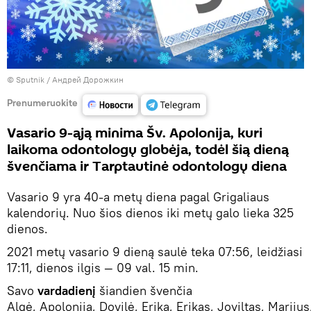
© Sputnik / Андрей Дорожкин
Prenumeruokite
Vasario 9-ąją minima Šv. Apolonija, kuri
laikoma odontologų globėja, todėl šią dieną
švenčiama ir Tarptautinė odontologų diena
Vasario 9 yra 40-a metų diena pagal Grigaliaus
kalendorių. Nuo šios dienos iki metų galo lieka 325
dienos.
2021 metų vasario 9 dieną saulė teka 07:56, leidžiasi
17:11, dienos ilgis — 09 val. 15 min.
Savo
vardadienį
šiandien švenčia
Algė, Apolonija, Dovilė, Erika, Erikas, Joviltas, Marijus