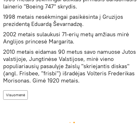
lainerio "Boeing 747" skrydis.
1998 metais nesėkmingai pasikėsinta į Gruzijos
prezidentą Eduardą Ševarnadzę.
2002 metais sulaukusi 71-erių metų amžiaus mirė
Anglijos princesė Margarita.
2010 metais eidamas 90 metus savo namuose Jutos
valstijoje, Jungtinėse Valstijose, mirė vieno
populiariausių pasaulyje žaislų "skriejantis diskas"
(angl. Frisbee, "frisbi") išradėjas Volteris Frederikas
Morisonas. Gimė 1920 metais.
Visuomenė