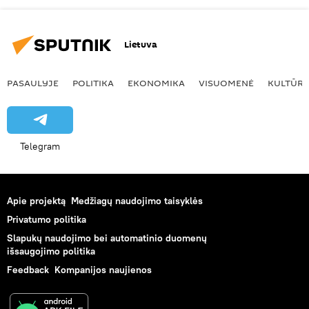
Lietuva
PASAULYJE
POLITIKA
EKONOMIKA
VISUOMENĖ
KULTŪR
Telegram
Apie projektą
Medžiagų naudojimo taisyklės
Privatumo politika
Slapukų naudojimo bei automatinio duomenų
išsaugojimo politika
Feedback
Kompanijos naujienos