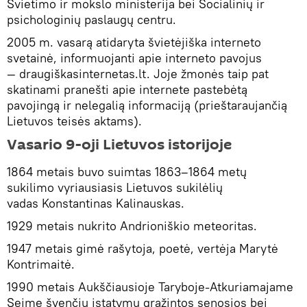
Švietimo ir mokslo ministerija bei Socialinių ir
psichologinių paslaugų centru.
2005 m. vasarą atidaryta švietėjiška interneto
svetainė, informuojanti apie interneto pavojus
— draugiškasinternetas.lt. Joje žmonės taip pat
skatinami pranešti apie internete pastebėtą
pavojingą ir nelegalią informaciją (prieštaraujančią
Lietuvos teisės aktams).
Vasario 9-oji Lietuvos istorijoje
1864 metais buvo suimtas 1863–1864 metų
sukilimo vyriausiasis Lietuvos sukilėlių
vadas Konstantinas Kalinauskas.
1929 metais nukrito Andrioniškio meteoritas.
1947 metais gimė rašytoja, poetė, vertėja Marytė
Kontrimaitė.
1990 metais Aukščiausioje Taryboje-Atkuriamajame
Seime švenčių įstatymu gražintos senosios bei