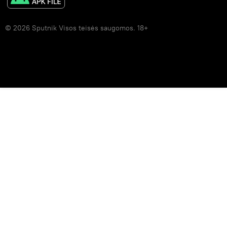
© 2026 Sputnik Visos teisės saugomos. 18+