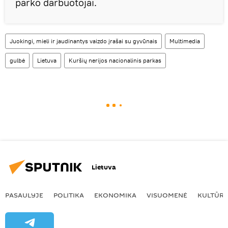
parko darbuotojai.
Juokingi, mieli ir jaudinantys vaizdo įrašai su gyvūnais
Multimedia
gulbė
Lietuva
Kuršių nerijos nacionalinis parkas
Lietuva
PASAULYJE
POLITIKA
EKONOMIKA
VISUOMENĖ
KULTŪR