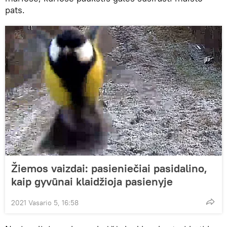
pats.
Žiemos vaizdai: pasieniečiai pasidalino,
kaip gyvūnai klaidžioja pasienyje
2021 Vasario 5, 16:58