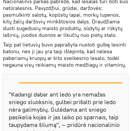
Nacionalinis parkas pabrėžė, kad lesalas turi būti kuo
natūralesnis. Pavyzdžiui, grūdai, daržovės:
pasmulkinti salotų, kopūstų lapai, morkų lupenos,
kitų žalių daržovių minkštosios dalys. Draudžiama
duoti sugedusių maisto produktų, sūdytų ar rūkytų
lašinių, juodos duonos ar likučių nuo pietų stalo.
Taip pat lietuvių buvo paprašyta nustoti gulbę lesinti
batonu, nes ji jau yra taip išlepinta, kad nelesa
paberiamų kruopų ar kito sveikesnio lesalo, todėl
negauna visų reikiamų maisto medžiagų ir vitaminų.
"Kadangi dabar ant ledo yra nemažas
sniego sluoksnis, gulbei prišalti prie ledo
nėra galimybių. Gulėdama ant sniego
pasikelia kojas ir jas laiko po sparnais, taip
taupydama šilumą", — pridūrė nacionalinio