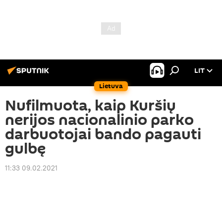
LIT
Lietuva
Nufilmuota, kaip Kuršių
nerijos nacionalinio parko
darbuotojai bando pagauti
gulbę
11:33 09.02.2021