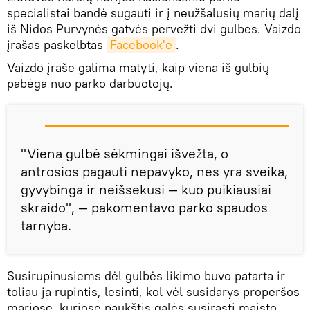
specialistai bandė sugauti ir į neužšalusių marių dalį
iš Nidos Purvynės gatvės pervežti dvi gulbes. Vaizdo
įrašas paskelbtas
Facebook'e
.
Vaizdo įraše galima matyti, kaip viena iš gulbių
pabėga nuo parko darbuotojų.
"Viena gulbė sėkmingai išvežta, o
antrosios pagauti nepavyko, nes yra sveika,
gyvybinga ir neišsekusi — kuo puikiausiai
skraido", — pakomentavo parko spaudos
tarnyba.
Susirūpinusiems dėl gulbės likimo buvo patarta ir
toliau ja rūpintis, lesinti, kol vėl susidarys properšos
mariose, kuriose paukštis galės susirasti maisto