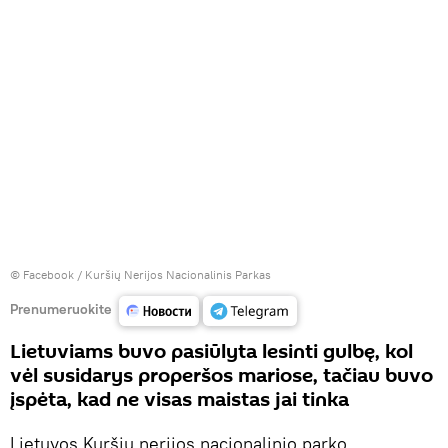
©
Facebook / Kuršių Nerijos Nacionalinis Parkas
Prenumeruokite
Lietuviams buvo pasiūlyta lesinti gulbę, kol
vėl susidarys properšos mariose, tačiau buvo
įspėta, kad ne visas maistas jai tinka
Lietuvos Kuršių nerijos nacionalinio parko