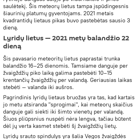
saulėtekį. Šis meteorų lietus tampa įspūdingesnis
šiaurinių platumų gyventojams. 2021 metais
kvadrantidų lietaus pikas buvo pastebėtas sausio 3
dieną.
Lyridų lietus — 2021 metų balandžio 22
dieną
Šis pavasario meteoritų lietus paprastai trunka
balandžio 16–25 dienomis. Tamsiame danguje per
žvaigždžių piko laiką galima pastebėti 10–15
krentančių žvaigždžių per valandą. Geriausias laikas
stebėti — valanda iki aušros.
Pagrindinis lyridų lietaus bruožas yra tas, kad kartais
jo metu atsiranda "sprogimai", kai meteorų skaičius
danguje gali siekti iki šimto vienetų per valandą.
Šiuos pliūpsnius nuspėti nėra lengva, tačiau būtent
dėl jų verta kasmet stebėti šį žvaigždžių lietų.
Lyridų srauto spindulys yra šalia Vegos žvaigždės