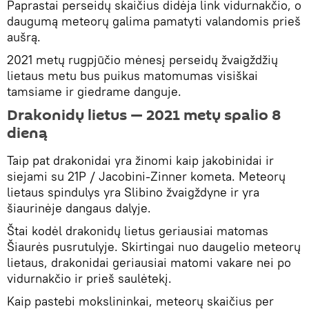
Paprastai perseidų skaičius didėja link vidurnakčio, o
daugumą meteorų galima pamatyti valandomis prieš
aušrą.
2021 metų rugpjūčio mėnesį perseidų žvaigždžių
lietaus metu bus puikus matomumas visiškai
tamsiame ir giedrame danguje.
Drakonidų lietus — 2021 metų spalio 8
dieną
Taip pat drakonidai yra žinomi kaip jakobinidai ir
siejami su 21P / Jacobini-Zinner kometa. Meteorų
lietaus spindulys yra Slibino žvaigždyne ir yra
šiaurinėje dangaus dalyje.
Štai kodėl drakonidų lietus geriausiai matomas
Šiaurės pusrutulyje. Skirtingai nuo daugelio meteorų
lietaus, drakonidai geriausiai matomi vakare nei po
vidurnakčio ir prieš saulėtekį.
Kaip pastebi mokslininkai, meteorų skaičius per