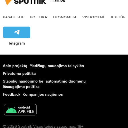
Lietuva
PASAULYJE
POLITIKA
EKONOMIKA
VISUOMENĖ
KULTŪR
Telegram
Apie projektą
Medžiagų naudojimo taisyklės
Privatumo politika
Slapukų naudojimo bei automatinio duomenų
išsaugojimo politika
Feedback
Kompanijos naujienos
© 2026 Sputnik Visos teisės saugomos. 18+