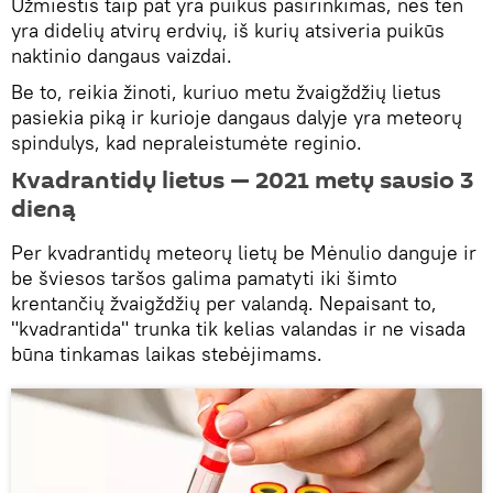
Užmiestis taip pat yra puikus pasirinkimas, nes ten
yra didelių atvirų erdvių, iš kurių atsiveria puikūs
naktinio dangaus vaizdai.
Be to, reikia žinoti, kuriuo metu žvaigždžių lietus
pasiekia piką ir kurioje dangaus dalyje yra meteorų
spindulys, kad nepraleistumėte reginio.
Kvadrantidų lietus — 2021 metų sausio 3
dieną
Per kvadrantidų meteorų lietų be Mėnulio danguje ir
be šviesos taršos galima pamatyti iki šimto
krentančių žvaigždžių per valandą. Nepaisant to,
"kvadrantida" trunka tik kelias valandas ir ne visada
būna tinkamas laikas stebėjimams.