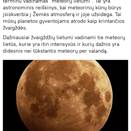
terminu vadinamas "meteorų lietumi". Tai yra
astronominis reiškinys, kai meteorinių kūnų būrys
įsiskverbia į Žemės atmosferą ir joje užsidega. Tai
mūsų planetos gyventojams atrodo kaip krintančios
žvaigždės.
Dažniausiai žvaigždžių lietumi vadinami tie meteorų
lietūs, kurie yra itin intensyvūs ir kurių dažnis yra
didesnis nei tūkstantis meteorų per valandą.