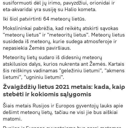
susiformuoti dėl jų irimo, pavyzdžiui, orionidai ir
eta-akvaridai yra susiję su Halio kometa.
Iki šiol patvirtinti 64 meteorų lietūs.
Mokslininkai pabrėžia, kad reikėtų atskirti sąvokas
"meteorų lietus" ir "meteoritų lietus". Meteorų lietus
susideda iš meteorų, kurie sudega atmosferoje ir
nepasiekia Žemės paviršiaus.
Meteoritų lietų sudaro iš didesnių meteorų
atskilusios dalys, kurios nukrenta ant Žemės. Kartais
šis reiškinys vadinamas "geležiniu lietumi", "akmens
lietumi", "ugniniu lietumi".
Žvaigždžių lietus 2021 metais: kada, kaip
stebėti ir kokiomis sąlygomis
Šiais metais Rusijos ir Europos gyventojų lauks apie
dešimt meteorų lietų, tačiau ne visi jie bus aiškiai
matomi.