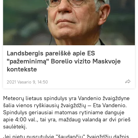
Landsbergis pareiškė apie ES
"pažeminimą" Borelio vizito Maskvoje
kontekste
2021 Vasario 9, 14:50
Meteorų lietaus spindulys yra Vandenio žvaigždyne
šalia vienos ryškiausių žvaigždžių — Eta Vandenio.
Spindulys geriausiai matomas rytiniame danguje
apie 4:00 val., tai yra, maždaug valandą ar dvi prieš
saulėtekį.
Jei pietų pusrutulyje "šaudančių" žvaigždžių dažnis