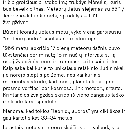
ir čia greičiausiai stebėjimą trukdys Mėnulis, kuris
bus beveik pilnas. Meteorų lietus siejamas su 55P /
Tempelio-Tutlio kometa, spindulys — Liūto
žvaigždyne.
Būtent leonidų lietaus metu įvyko viena garsiausių
"meteorų audrų" šiuolaikinėje istorijoje.
1966 metų lapkričio 17 dieną meteorų dažnis buvo
tūkstančiai per minutę 15 minučių intervalais. Tą
naktį žvaigždės, nors ir trumpam, krito kaip lietus.
Kaip sakė kai kurie to unikalaus reiškinio liudininkai,
jie norėjo slėptis po žeme, nes kai kuriais
momentais atrodė, kad mūsų planeta tiesiogine
prasme veržiasi per kosmosą, link meteorų srauto.
Krintančios žvaigždės skrido iš vieno dangaus taško
ir atrodė tarsi spinduliai.
Manoma, kad tokios "leonidų audros" yra cikliškos ir
gali kartotis kas 33–34 metus.
Įprastais metais meteorų skaičius per valandą yra