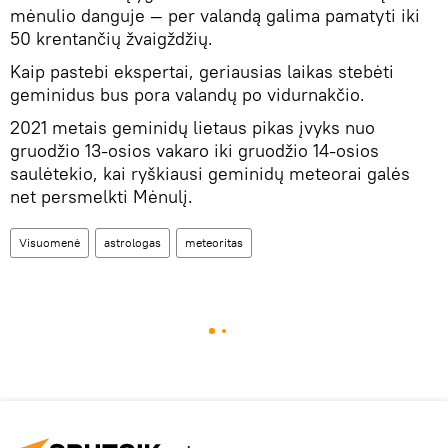
mėnulio danguje — per valandą galima pamatyti iki
50 krentančių žvaigždžių.
Kaip pastebi ekspertai, geriausias laikas stebėti
geminidus bus pora valandų po vidurnakčio.
2021 metais geminidų lietaus pikas įvyks nuo
gruodžio 13-osios vakaro iki gruodžio 14-osios
saulėtekio, kai ryškiausi geminidų meteorai galės
net persmelkti Mėnulį.
Visuomenė
astrologas
meteoritas