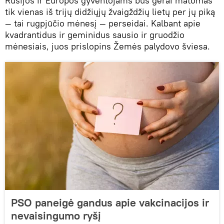
Rusijos ir Europos gyventojams bus gerai matomas
tik vienas iš trijų didžiųjų žvaigždžių lietų per jų piką
— tai rugpjūčio mėnesį — perseidai. Kalbant apie
kvadrantidus ir geminidus sausio ir gruodžio
mėnesiais, juos prislopins Žemės palydovo šviesa.
PSO paneigė gandus apie vakcinacijos ir
nevaisingumo ryšį