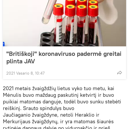
"Britiškoji" koronaviruso padermė greitai
plinta JAV
2021 Vasario 8, 10:47
2021 metais žvaigždžių lietus vyko tuo metu, kai
Mėnulis buvo maždaug paskutinį ketvirtį ir buvo
puikiai matomas danguje, todėl buvo sunku stebėti
reiškinį. Srauto spindulys buvo
Jaučiaganio žvaigždyne, netoli Heraklio ir
Merkurijaus žvaigždynų, ir yra matomas šiaurės
rytinėje dangaus dalyje po vidurnakčio ir prieš