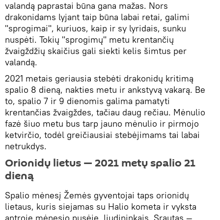
valandą paprastai būna gana mažas. Nors
drakonidams lyjant taip būna labai retai, galimi
"sprogimai", kuriuos, kaip ir sy lyridais, sunku
nuspėti. Tokių "sprogimų" metu krentančių
žvaigždžių skaičius gali siekti kelis šimtus per
valandą.
2021 metais geriausia stebėti drakonidų kritimą
spalio 8 dieną, nakties metu ir ankstyvą vakarą. Be
to, spalio 7 ir 9 dienomis galima pamatyti
krentančias žvaigždes, tačiau daug rečiau. Mėnulio
fazė šiuo metu bus tarp jauno mėnulio ir pirmojo
ketvirčio, ​​todėl greičiausiai stebėjimams tai labai
netrukdys.
Orionidų lietus — 2021 metų spalio 21
dieną
Spalio mėnesį Žemės gyventojai taps orionidų
lietaus, kuris siejamas su Halio kometa ir vyksta
antroje mėnesio pusėje, liudininkais. Srautas —