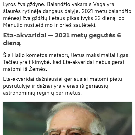
Lyros žvaigždyne. Balandžio vakarais Vega yra
šiaurės rytinėje dangaus dalyje. 2021 metų balandžio
mėnesį žvaigždžių lietaus pikas įvyks 22 dieną, po
Mėnulio nusileidimo ir prieš saulėtekį.
Eta-akvaridai — 2021 metų gegužės 6
dieną
Šis Halio kometos meteorų lietus maksimaliai ilgas.
Tačiau yra tikimybė, kad Eta-akvaridai nebus gerai
matomi iš Žemės.
Eta-akvaridai dažniausiai geriausiai matomi pietų
pusrutulyje ir dažnai yra vienas iš geriausių
astronominių reginių per metus.