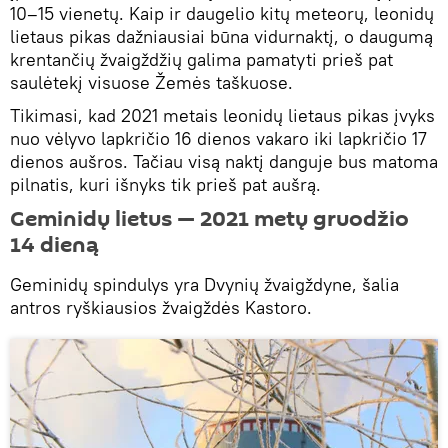
10–15 vienetų. Kaip ir daugelio kitų meteorų, leonidų
lietaus pikas dažniausiai būna vidurnaktį, o daugumą
krentančių žvaigždžių galima pamatyti prieš pat
saulėtekį visuose Žemės taškuose.
Tikimasi, kad 2021 metais leonidų lietaus pikas įvyks
nuo vėlyvo lapkričio 16 dienos vakaro iki lapkričio 17
dienos aušros. Tačiau visą naktį danguje bus matoma
pilnatis, kuri išnyks tik prieš pat aušrą.
Geminidų lietus — 2021 metų gruodžio
14 dieną
Geminidų spindulys yra Dvynių žvaigždyne, šalia
antros ryškiausios žvaigždės Kastoro.