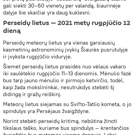
gali siekti 30–60 vienetų per valandą, šiaurinėje
dalyje šie skaičiai yra daug kuklesni.
Perseidų lietus — 2021 metų rugpjūčio 12
dieną
Perseidų meteorų lietus yra vienas garsiausių
kasmetinių astronominių įvykių Šiaurės pusrutulyje
ir įvyksta rugpjūčio viduryje.
Šiemet perseidų lietus prasidės nuo vėlaus vakaro
iki saulėtekio rugpjūčio 11–13 dienomis. Mėnulio fazė
bus tarp jauno mėnulio ir pirmojo ketvirčio, ​​todėl,
kaip žada mokslininkai, nesutrukdys stebėti šį
didingą ir gražų reiškinį.
Meteorų lietus siejamas su Svifto-Tatlio kometa, o jo
spindulys yra Persėjaus žvaigždyne.
Norint stebėti perseidų kritimą, nebūtina žinoti
tikslaus taško, kuriame bus spindulys — krentančios
žvaigždės bus matomos visame danguje. Labai