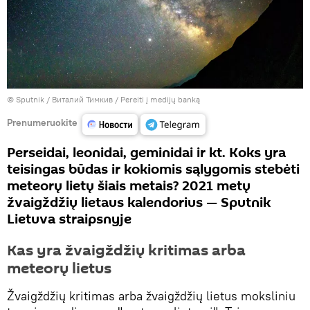
© Sputnik / Виталий Тимкив
/
Pereiti į medijų banką
Prenumeruokite
Perseidai, leonidai, geminidai ir kt. Koks yra
teisingas būdas ir kokiomis sąlygomis stebėti
meteorų lietų šiais metais? 2021 metų
žvaigždžių lietaus kalendorius — Sputnik
Lietuva straipsnyje
Kas yra žvaigždžių kritimas arba
meteorų lietus
Žvaigždžių kritimas arba žvaigždžių lietus moksliniu