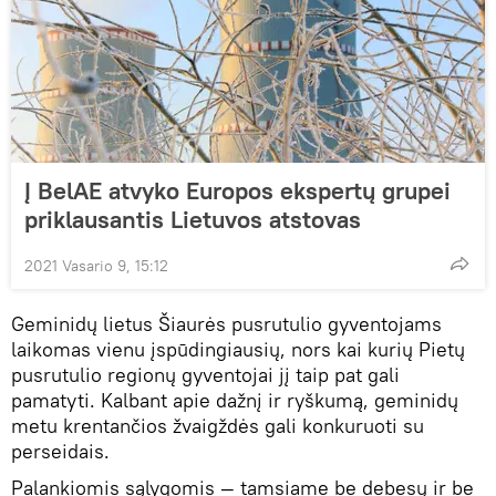
Į BelAE atvyko Europos ekspertų grupei
priklausantis Lietuvos atstovas
2021 Vasario 9, 15:12
Geminidų lietus Šiaurės pusrutulio gyventojams
laikomas vienu įspūdingiausių, nors kai kurių Pietų
pusrutulio regionų gyventojai jį taip pat gali
pamatyti. Kalbant apie dažnį ir ryškumą, geminidų
metu krentančios žvaigždės gali konkuruoti su
perseidais.
Palankiomis sąlygomis — tamsiame be debesų ir be