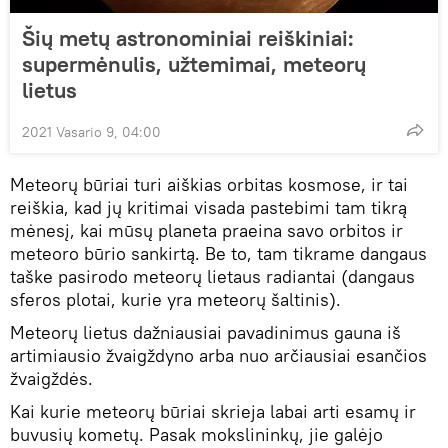
Šių metų astronominiai reiškiniai:
supermėnulis, užtemimai, meteorų
lietus
2021 Vasario 9, 04:00
Meteorų būriai turi aiškias orbitas kosmose, ir tai
reiškia, kad jų kritimai visada pastebimi tam tikrą
mėnesį, kai mūsų planeta praeina savo orbitos ir
meteoro būrio sankirtą. Be to, tam tikrame dangaus
taške pasirodo meteorų lietaus radiantai (dangaus
sferos plotai, kurie yra meteorų šaltinis).
Meteorų lietus dažniausiai pavadinimus gauna iš
artimiausio žvaigždyno arba nuo arčiausiai esančios
žvaigždės.
Kai kurie meteorų būriai skrieja labai arti esamų ir
buvusių kometų. Pasak mokslininkų, jie galėjo