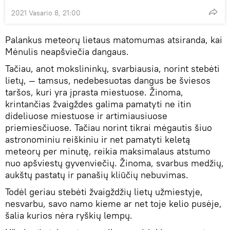
2021 Vasario 8, 21:00
Palankus meteorų lietaus matomumas atsiranda, kai
Mėnulis neapšviečia dangaus.
Tačiau, anot mokslininkų, svarbiausia, norint stebėti
lietų, — tamsus, nedebesuotas dangus be šviesos
taršos, kuri yra įprasta miestuose. Žinoma,
krintančias žvaigždes galima pamatyti ne itin
dideliuose miestuose ir artimiausiuose
priemiesčiuose. Tačiau norint tikrai mėgautis šiuo
astronominiu reiškiniu ir net pamatyti keletą
meteorų per minutę, reikia maksimalaus atstumo
nuo apšviestų gyvenviečių. Žinoma, svarbus medžių,
aukštų pastatų ir panašių kliūčių nebuvimas.
Todėl geriau stebėti žvaigždžių lietų užmiestyje,
nesvarbu, savo namo kieme ar net toje kelio pusėje,
šalia kurios nėra ryškių lempų.