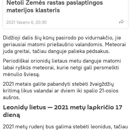
Netoli Žemės rastas paslaptingos
materijos klasteris
2021 Vasario 6, 20:30
Didžioji dalis šių kūnų pasirodo po vidurnakčio, jie
geriausiai matomi priešaušrio valandomis. Meteorai
juda greitai, tačiau danguje palieka pėdsakus.
Periodiškai orionidų lietaus metu danguje matomi
labai ryškūs meteorai, kurie netgi gali persmelkti
mėnulio šviesą.
2021 metais galite pabandyti stebėti žvaigždžių
kritimą likus valandai ar dviem iki spalio 21-osios
aušros.
Leonidų lietus — 2021 metų lapkričio 17
dieną
2021 metų rudenį bus galima stebėti leonidus, tačiau