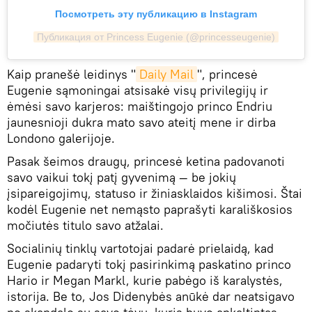
Посмотреть эту публикацию в Instagram
Публикация от Princess Eugenie (@princesseugenie)
Kaip pranešė leidinys "
Daily Mail
", princesė
Eugenie sąmoningai atsisakė visų privilegijų ir
ėmėsi savo karjeros: maištingojo princo Endriu
jaunesnioji dukra mato savo ateitį mene ir dirba
Londono galerijoje.
Pasak šeimos draugų, princesė ketina padovanoti
savo vaikui tokį patį gyvenimą — be jokių
įsipareigojimų, statuso ir žiniasklaidos kišimosi. Štai
kodėl Eugenie net nemąsto paprašyti karališkosios
močiutės titulo savo atžalai.
Socialinių tinklų vartotojai padarė prielaidą, kad
Eugenie padaryti tokį pasirinkimą paskatino princo
Hario ir Megan Markl, kurie pabėgo iš karalystės,
istorija. Be to, Jos Didenybės anūkė dar neatsigavo