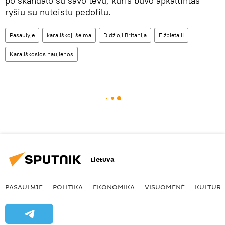
po skandalo su savo tėvu, kuris buvo apkaltintas
ryšiu su nuteistu pedofilu.
Pasaulyje
karališkoji šeima
Didžioji Britanija
Elžbieta II
Karališkosios naujienos
Lietuva
PASAULYJE
POLITIKA
EKONOMIKA
VISUOMENĖ
KULTŪR