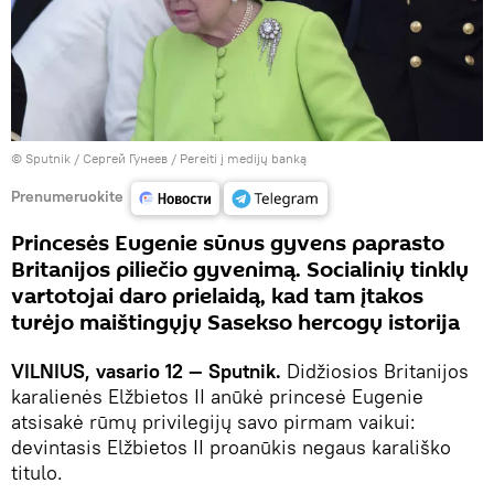
© Sputnik / Сергей Гунеев
/
Pereiti į medijų banką
Prenumeruokite
Princesės Eugenie sūnus gyvens paprasto
Britanijos piliečio gyvenimą. Socialinių tinklų
vartotojai daro prielaidą, kad tam įtakos
turėjo maištingųjų Sasekso hercogų istorija
VILNIUS, vasario 12 — Sputnik.
Didžiosios Britanijos
karalienės Elžbietos II anūkė princesė Eugenie
atsisakė rūmų privilegijų savo pirmam vaikui:
devintasis Elžbietos II proanūkis negaus karališko
titulo.