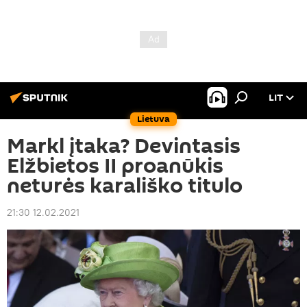
LIT
Lietuva
Markl įtaka? Devintasis
Elžbietos II proanūkis
neturės karališko titulo
21:30 12.02.2021