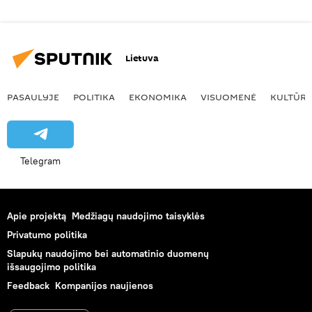
Lietuva
PASAULYJE
POLITIKA
EKONOMIKA
VISUOMENĖ
KULTŪR
Telegram
Apie projektą
Medžiagų naudojimo taisyklės
Privatumo politika
Slapukų naudojimo bei automatinio duomenų
išsaugojimo politika
Feedback
Kompanijos naujienos