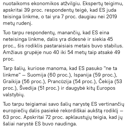
nuotaikoms ekonomikos atžvilgiu. Ekspertų teigimu,
apskritai 39 proc. respondentų teigė, kad ES juda
teisinga linkme, o tai yra 7 proc. daugiau nei 2019
metų rudenį.
Tuo tarpu respondentų, manančių, kad ES eina
neteisinga linkme, dalis yra didesnė ir siekia 45
proc., šis rodiklis pastaraisiais metais buvo stabilus.
Amžiaus grupėje nuo 40 iki 54 metų taip atsakė 49
proc.
Tarp šalių, kuriose manoma, kad ES pasuko "ne ta
linkme" — Suomija (60 proc.), Ispanija (59 proc.),
Graikija (56 proc.), Prancūzija (54 proc.), Čekija (53
proc.), Švedija (51 proc.) ir daugybė kitų Europos
valstybių.
Tuo tarpu teigiamai savo šalių narystę ES vertinančių
europiečių dalis pasiekė rekordiškai aukštą rodiklį —
63 proc. Apskritai 72 proc. apklaustųjų teigia, kad jų
šaliai narystė ES buvo naudinga.