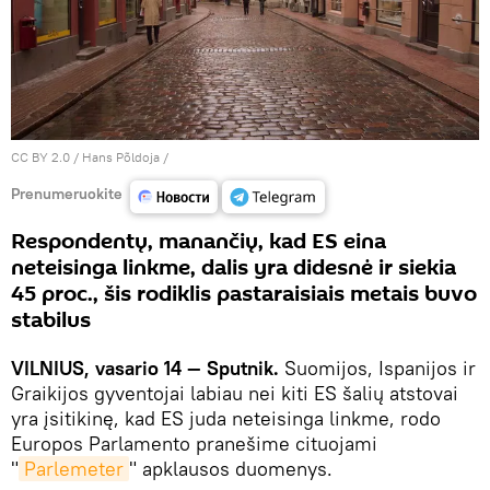
CC BY 2.0
/
Hans Põldoja
/
Prenumeruokite
Respondentų, manančių, kad ES eina
neteisinga linkme, dalis yra didesnė ir siekia
45 proc., šis rodiklis pastaraisiais metais buvo
stabilus
VILNIUS, vasario 14 — Sputnik.
Suomijos, Ispanijos ir
Graikijos gyventojai labiau nei kiti ES šalių atstovai
yra įsitikinę, kad ES juda neteisinga linkme, rodo
Europos Parlamento pranešime cituojami
"
Parlemeter
" apklausos duomenys.