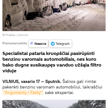
©
Рixabay / qimono
Prenumeruokite
Specialistai pataria kruopščiai pasirūpinti
benzinu varomais automobiliais, nes kuro
bako dugne susikaupęs vanduo užšąla filtro
viduje
VILNIUS, vasario 17 — Sputnik.
Šalnos gali rimtai
pakenkti benzinu varomam automobiliui, laikraščiui
"Argumenty i Fakty"
sakė ekspertai.