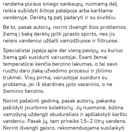
randama puraus sniego sankaupų, nuimamą dalį
reikia sušildyti šiltoje patalpoje arba karštame
vandenyje. Derėtų tą patį padaryti ir su siurbliu.
Be to, pasak autorių, norint išvengti šios problemos,
žiemą į baką derėtų įpilti įprasto spirito, nes jis
neleis vandeniui užšalti vamzdžiuose ir filtruose.
Specialistai įspėja apie dar vieną pavojų, su kuriuo
žiemą gali susidurti vairuotojai. Esant žemai
temperatūrai kenčia benzino lakumas, o tai savo
ruožtu daro įtaką užvedimo procesui ir įšilimo
trukmei. Visų pirma, vairuotojai susidurs su
problema, jei iš skardinės įpils vasarinio, o ne
žieminio benzino.
Norint pašalinti gedimą, pasak autorių, pakanka
pašildyti įsiurbimo kolektorių. Jų nuomone, būtina
vamzdyną uždengti skudurėliais ir apšlakstyti karštu
vandeniu. Pasak jų, tam prireiks 1,5–2 litrų vandens.
Norint išvengti gaisro, rekomenduojama susilaikyti