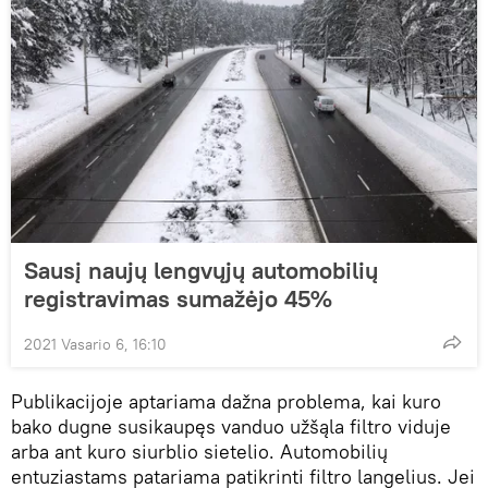
Sausį naujų lengvųjų automobilių
registravimas sumažėjo 45%
2021 Vasario 6, 16:10
Publikacijoje aptariama dažna problema, kai kuro
bako dugne susikaupęs vanduo užšąla filtro viduje
arba ant kuro siurblio sietelio. Automobilių
entuziastams patariama patikrinti filtro langelius. Jei