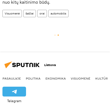
nuo kitų kaitinimo būdų.
Visuomenė
šalčiai
orai
automobilis
Lietuva
PASAULYJE
POLITIKA
EKONOMIKA
VISUOMENĖ
KULTŪR
Telegram