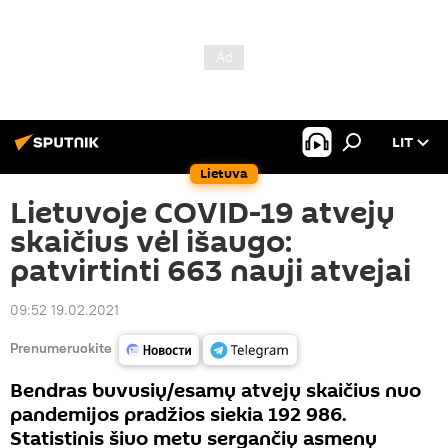
LIT
Lietuva
Lietuvoje COVID-19 atvejų
skaičius vėl išaugo:
patvirtinti 663 nauji atvejai
09:52 19.02.2021
Prenumeruokite
Bendras buvusių/esamų atvejų skaičius nuo
pandemijos pradžios siekia 192 986.
Statistinis šiuo metu sergančių asmenų