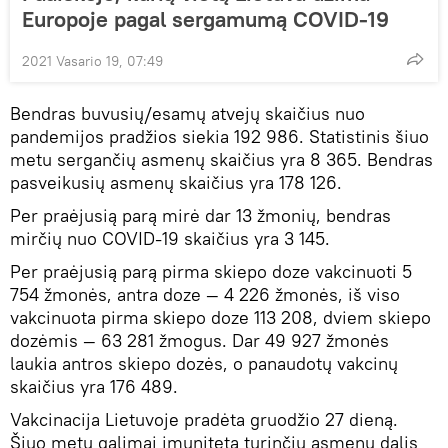
Europoje pagal sergamumą COVID-19
2021 Vasario 19, 07:49
Bendras buvusių/esamų atvejų skaičius nuo
pandemijos pradžios siekia 192 986. Statistinis šiuo
metu sergančių asmenų skaičius yra 8 365. Bendras
pasveikusių asmenų skaičius yra 178 126.
Per praėjusią parą mirė dar 13 žmonių, bendras
mirčių nuo COVID-19 skaičius yra 3 145.
Per praėjusią parą pirma skiepo doze vakcinuoti 5
754 žmonės, antra doze — 4 226 žmonės, iš viso
vakcinuota pirma skiepo doze 113 208, dviem skiepo
dozėmis — 63 281 žmogus. Dar 49 927 žmonės
laukia antros skiepo dozės, o panaudotų vakcinų
skaičius yra 176 489.
Vakcinacija Lietuvoje pradėta gruodžio 27 dieną.
Šiuo metu galimai imunitetą turinčių asmenų dalis