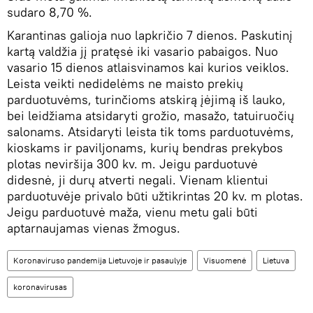
sudaro 8,70 %.
Karantinas galioja nuo lapkričio 7 dienos. Paskutinį
kartą valdžia jį pratęsė iki vasario pabaigos. Nuo
vasario 15 dienos atlaisvinamos kai kurios veiklos.
Leista veikti nedidelėms ne maisto prekių
parduotuvėms, turinčioms atskirą įėjimą iš lauko,
bei leidžiama atsidaryti grožio, masažo, tatuiruočių
salonams. Atsidaryti leista tik toms parduotuvėms,
kioskams ir paviljonams, kurių bendras prekybos
plotas neviršija 300 kv. m. Jeigu parduotuvė
didesnė, ji durų atverti negali. Vienam klientui
parduotuvėje privalo būti užtikrintas 20 kv. m plotas.
Jeigu parduotuvė maža, vienu metu gali būti
aptarnaujamas vienas žmogus.
Koronaviruso pandemija Lietuvoje ir pasaulyje
Visuomenė
Lietuva
koronavirusas