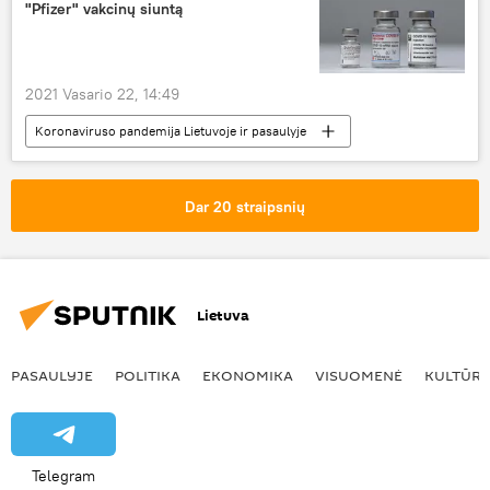
"Pfizer" vakcinų siuntą
2021 Vasario 22, 14:49
Koronaviruso pandemija Lietuvoje ir pasaulyje
Visuomenė
vakcina
vakcinacija
Lietuva
Dar 20 straipsnių
Lietuva
PASAULYJE
POLITIKA
EKONOMIKA
VISUOMENĖ
KULTŪR
Telegram