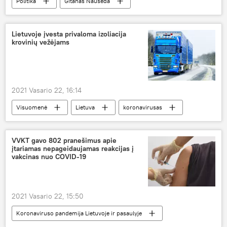
Politika
Gitanas Nausėda
bendradarbiavimas
Lietuvoje įvesta privaloma izoliacija
krovinių vežėjams
2021 Vasario 22, 16:14
Visuomenė
Lietuva
koronavirusas
saviizoliacija
krovinių vežėjai
Koronaviruso pandemija Lietuvoje ir pasaulyje
VVKT gavo 802 pranešimus apie
įtariamas nepageidaujamas reakcijas į
vakcinas nuo COVID-19
2021 Vasario 22, 15:50
Koronaviruso pandemija Lietuvoje ir pasaulyje