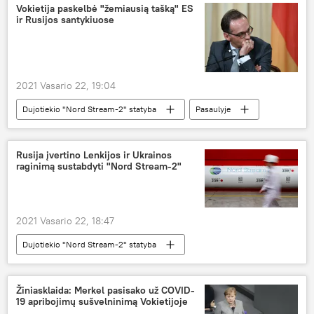
JAV
Vokietija paskelbė "žemiausią tašką" ES
ir Rusijos santykiuose
2021 Vasario 22, 19:04
Dujotiekio "Nord Stream-2" statyba
Pasaulyje
Vokietija
Rusija
ES
Rusija įvertino Lenkijos ir Ukrainos
raginimą sustabdyti "Nord Stream-2"
2021 Vasario 22, 18:47
Dujotiekio "Nord Stream-2" statyba
Ekonomika
Nord Stream-2
Rusija
Ukraina
Žiniasklaida: Merkel pasisako už COVID-
19 apribojimų sušvelninimą Vokietijoje