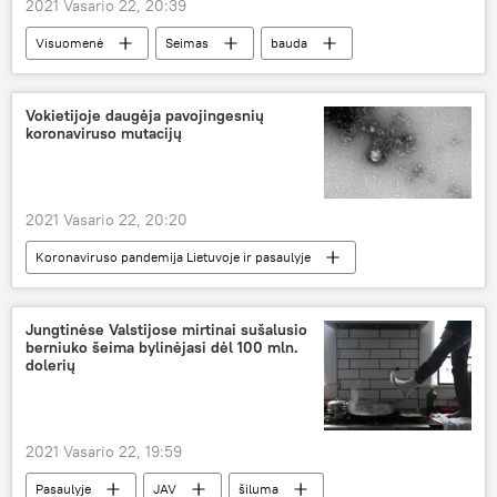
2021 Vasario 22, 20:39
Visuomenė
Seimas
bauda
Vokietijoje daugėja pavojingesnių
koronaviruso mutacijų
2021 Vasario 22, 20:20
Koronaviruso pandemija Lietuvoje ir pasaulyje
Pasaulyje
Vokietija
koronavirusas
Jungtinėse Valstijose mirtinai sušalusio
berniuko šeima bylinėjasi dėl 100 mln.
dolerių
2021 Vasario 22, 19:59
Pasaulyje
JAV
šiluma