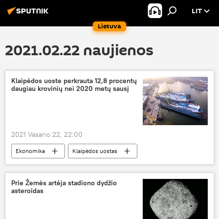
LIT
Lietuva
2021.02.22 naujienos
Klaipėdos uoste perkrauta 12,8 procentų
daugiau krovinių nei 2020 metų sausį
2021 Vasario 22, 22:00
Ekonomika
Klaipėdos uostas
krovinių apyvarta
krovinių vežimas
Prie Žemės artėja stadiono dydžio
asteroidas