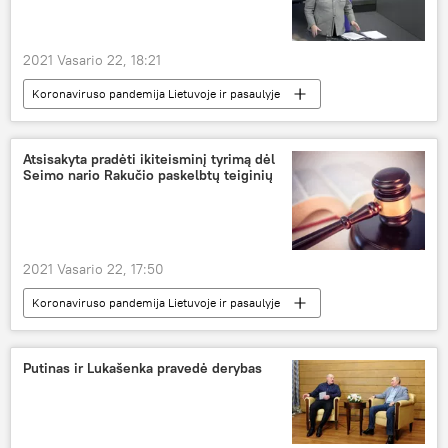
2021 Vasario 22, 18:21
Koronaviruso pandemija Lietuvoje ir pasaulyje
Pasaulyje
Angela Merkel
koronavirusas
Vokietija
Atsisakyta pradėti ikiteisminį tyrimą dėl
Seimo nario Rakučio paskelbtų teiginių
2021 Vasario 22, 17:50
Koronaviruso pandemija Lietuvoje ir pasaulyje
Visuomenė
teismas
Seimas
Putinas ir Lukašenka pravedė derybas