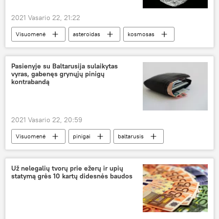
2021 Vasario 22, 21:22
Visuomenė
asteroidas
kosmosas
Žemė
Pasienyje su Baltarusija sulaikytas
vyras, gabenęs grynųjų pinigų
kontrabandą
2021 Vasario 22, 20:59
Visuomenė
pinigai
baltarusis
Lietuva
Už nelegalių tvorų prie ežerų ir upių
statymą grės 10 kartų didesnės baudos