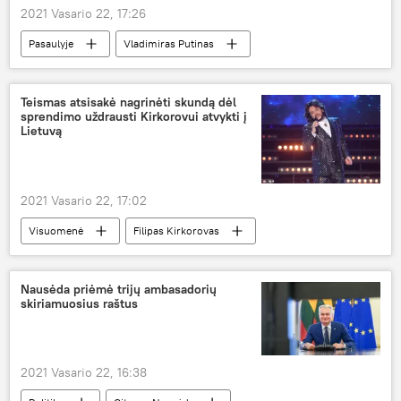
2021 Vasario 22, 17:26
Pasaulyje
Vladimiras Putinas
Aleksandras Lukašenka
Rusija
Baltarusija
Teismas atsisakė nagrinėti skundą dėl
sprendimo uždrausti Kirkorovui atvykti į
Lietuvą
2021 Vasario 22, 17:02
Visuomenė
Filipas Kirkorovas
Lietuva
Rusija
Nausėda priėmė trijų ambasadorių
skiriamuosius raštus
2021 Vasario 22, 16:38