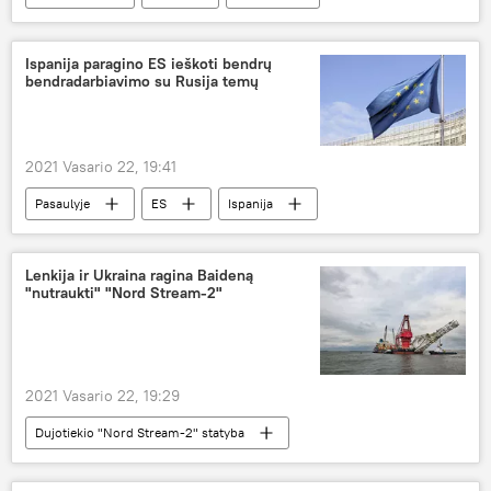
žiema
Ispanija paragino ES ieškoti bendrų
bendradarbiavimo su Rusija temų
2021 Vasario 22, 19:41
Pasaulyje
ES
Ispanija
Rusija
Lenkija ir Ukraina ragina Baideną
"nutraukti" "Nord Stream-2"
2021 Vasario 22, 19:29
Dujotiekio "Nord Stream-2" statyba
Ekonomika
Nord Stream-2
Ukraina