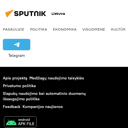
Lietuva
PASAULYJE
POLITIKA
EKONOMIKA
VISUOMENĖ
KULTŪR
Telegram
Apie projektą
Medžiagų naudojimo taisyklės
Privatumo politika
Slapukų naudojimo bei automatinio duomenų
išsaugojimo politika
Feedback
Kompanijos naujienos