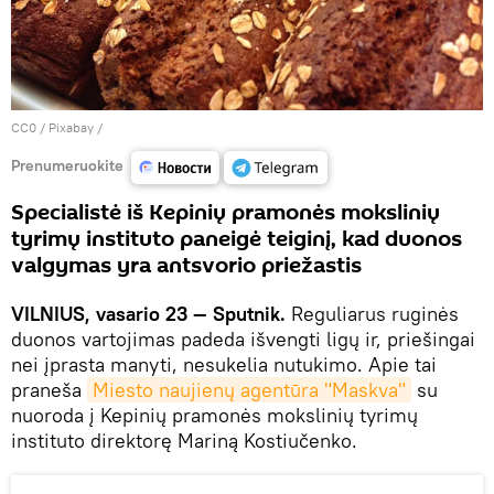
CC0
/
Рixabay
/
Prenumeruokite
Specialistė iš Kepinių pramonės mokslinių
tyrimų instituto paneigė teiginį, kad duonos
valgymas yra antsvorio priežastis
VILNIUS, vasario 23 — Sputnik.
Reguliarus ruginės
duonos vartojimas padeda išvengti ligų ir, priešingai
nei įprasta manyti, nesukelia nutukimo. Apie tai
praneša
Miesto naujienų agentūra "Maskva"
su
nuoroda į Kepinių pramonės mokslinių tyrimų
instituto direktorę Mariną Kostiučenko.