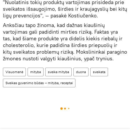
"Nuolatinis tokių produktų vartojimas prisideda prie
sveikatos išsaugojimo, širdies ir kraujagyslių bei kitų
ligų prevencijos", — pasakė Kostiučenko.
Anksčiau tapo žinoma, kad dažnas kiaušinių
vartojimas gali padidinti mirties riziką. Faktas yra
tas, kad šiame produkte yra didelis kiekis riebalų ir
cholesterolio, kurie padidina širdies priepuolių ir
kitų sveikatos problemų riziką. Mokslininkai paragino
žmones nustoti valgyti kiaušinius, ypač trynius.
Visuomenė
mityba
sveika mityba
duona
sveikata
Sveikas gyvenimo būdas — mityba, receptai