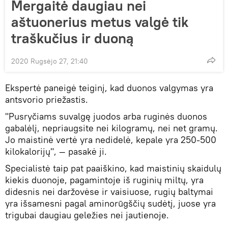
Mergaitė daugiau nei
aštuonerius metus valgė tik
traškučius ir duoną
2020 Rugsėjo 27, 21:40
Ekspertė paneigė teiginį, kad duonos valgymas yra
antsvorio priežastis.
"Pusryčiams suvalgę juodos arba ruginės duonos
gabalėlį, nepriaugsite nei kilogramų, nei net gramų.
Jo maistinė vertė yra nedidelė, kepale yra 250-500
kilokalorijų", — pasakė ji.
Specialistė taip pat paaiškino, kad maistinių skaidulų
kiekis duonoje, pagamintoje iš ruginių miltų, yra
didesnis nei daržovėse ir vaisiuose, rugių baltymai
yra išsamesni pagal aminorūgščių sudėtį, juose yra
trigubai daugiau geležies nei jautienoje.