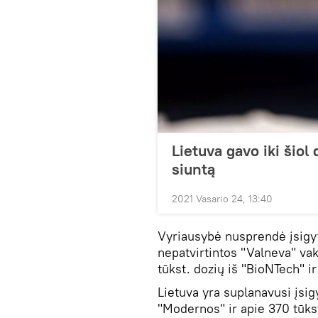
Lietuva gavo iki šiol
siuntą
2021 Vasario 24, 13:40
Vyriausybė nusprendė įsigyt
nepatvirtintos "Valneva" vak
tūkst. dozių iš "BioNTech" ir
Lietuva yra suplanavusi įsigy
"Modernos" ir apie 370 tūks