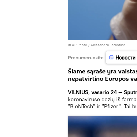
© AP Photo / Alessandra Tarantino
Prenumeruokite
Šiame sąraše yra vaistas
nepatvirtino Europos va
VILNIUS, vasario 24 — Sput
koronaviruso dozių iš farma
"BioNTech" ir "Pfizer". Tai 