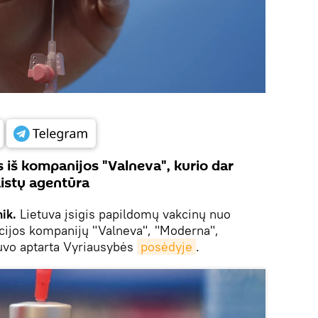
 iš kompanijos "Valneva", kurio dar
istų agentūra
nik.
Lietuva įsigis papildomų vakcinų nuo
cijos kompanijų "Valneva", "Moderna",
buvo aptarta Vyriausybės
posėdyje
.