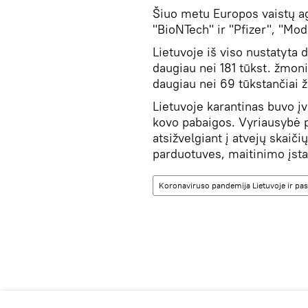
Šiuo metu Europos vaistų ag
"BioNTech" ir "Pfizer", "Mo
Lietuvoje iš viso nustatyta 
daugiau nei 181 tūkst. žmoni
daugiau nei 69 tūkstančiai 
Lietuvoje karantinas buvo įv
kovo pabaigos. Vyriausybė pa
atsižvelgiant į atvejų skaiči
parduotuves, maitinimo įsta
Koronaviruso pandemija Lietuvoje ir pas