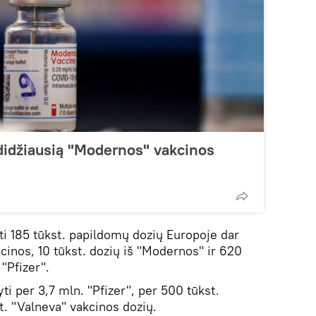
 didžiausią "Modernos" vakcinos
i 185 tūkst. papildomų dozių Europoje dar
cinos, 10 tūkst. dozių iš "Modernos" ir 620
 "Pfizer".
ti per 3,7 mln. "Pfizer", per 500 tūkst.
t. "Valneva" vakcinos dozių.