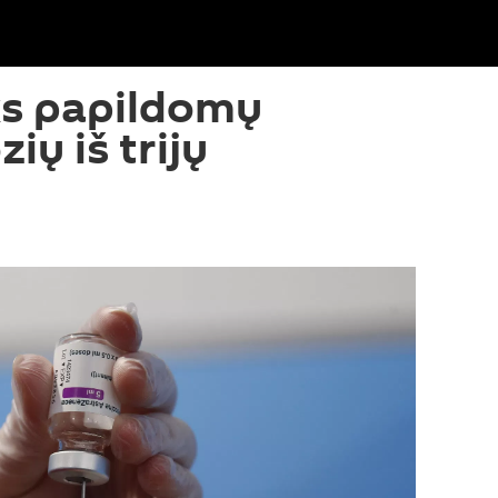
ks papildomų
ių iš trijų