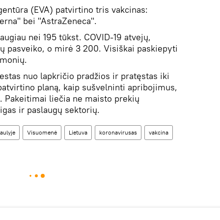
entūra (EVA) patvirtino tris vakcinas:
derna" bei "AstraZeneca".
daugiau nei 195 tūkst. COVID-19 atvejų,
ų pasveiko, o mirė 3 200. Visiškai paskiepyti
žmonių.
estas nuo lapkričio pradžios ir pratęstas iki
tvirtino planą, kaip sušvelninti apribojimus,
ų. Pakeitimai liečia ne maisto prekių
igas ir paslaugų sektorių.
aulyje
Visuomenė
Lietuva
koronavirusas
vakcina