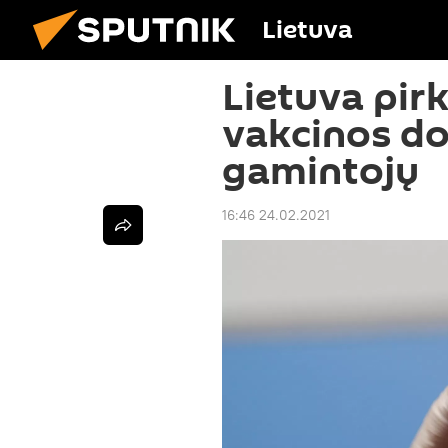
Lietuva
Lietuva pir
vakcinos doz
gamintojų
16:46 24.02.2021