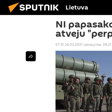
Lietuva
NI papasako
atveju "per
07:31 24.02.2021
(atnaujinta:
09:21