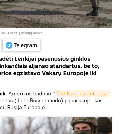
 РФ
/
Pereiti į medijų banką
padėti Lenkijai pasenusius ginklus
inkančiais aljanso standartus, be to,
kurios egzistavo Vakarų Europoje iki
ik.
Amerikos leidinio "
The National Interest
"
ndas (John Rossomando) papasakojo, kas
 su Rusija Europoje.