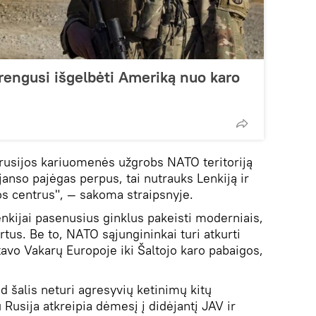
irengusi išgelbėti Ameriką nuo karo
tarusijos kariuomenės užgrobs NATO teritoriją
ljanso pajėgas perpus, tai nutrauks Lenkiją ir
os centrus", — sakoma straipsnyje.
enkijai pasenusius ginklus pakeisti moderniais,
rtus. Be to, NATO sąjungininkai turi atkurti
stavo Vakarų Europoje iki Šaltojo karo pabaigos,
d šalis neturi agresyvių ketinimų kitų
u Rusija atkreipia dėmesį į didėjantį JAV ir