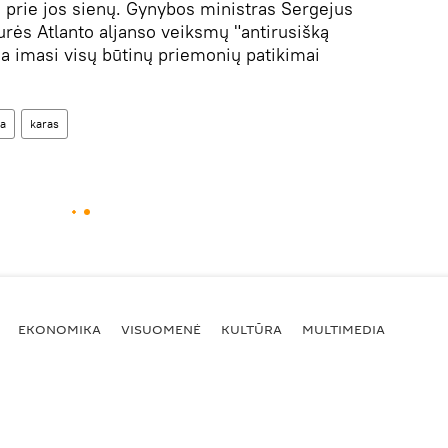
 prie jos sienų. Gynybos ministras Sergejus
urės Atlanto aljanso veiksmų "antirusišką
ja imasi visų būtinų priemonių patikimai
ja
karas
EKONOMIKA
VISUOMENĖ
KULTŪRA
MULTIMEDIA