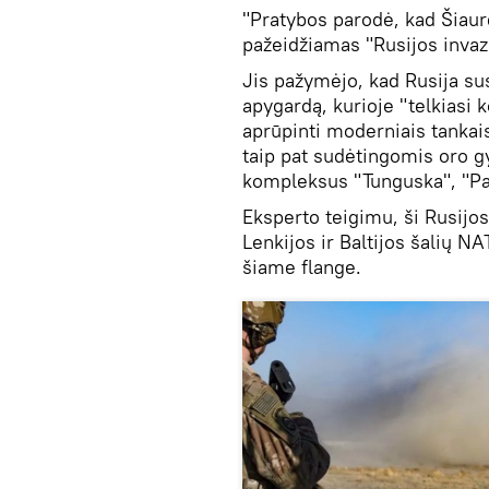
"Pratybos parodė, kad Šiaurė
pažeidžiamas "Rusijos invazi
Jis pažymėjo, kad Rusija su
apygardą, kurioje "telkiasi k
aprūpinti moderniais tanka
taip pat sudėtingomis oro g
kompleksus "Tunguska", "Pan
Eksperto teigimu, ši Rusijo
Lenkijos ir Baltijos šalių N
šiame flange.