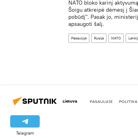
NATO bloko karinį aktyvumą
Šoigu atkreipė dėmesį į Šia
pobūdį". Pasak jo, ministeri
apsaugoti šalį.
Pasaulyje
Rusija
NATO
Lenki
Lietuva
PASAULYJE
POLITIKA
Telegram