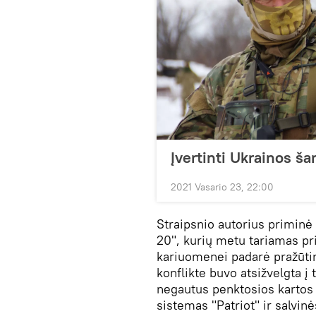
Įvertinti Ukrainos ša
2021 Vasario 23, 22:00
Straipsnio autorius priminė
20", kurių metu tariamas pri
kariuomenei padarė pražūtin
konflikte buvo atsižvelgta į 
negautus penktosios kartos 
sistemas "Patriot" ir salvin