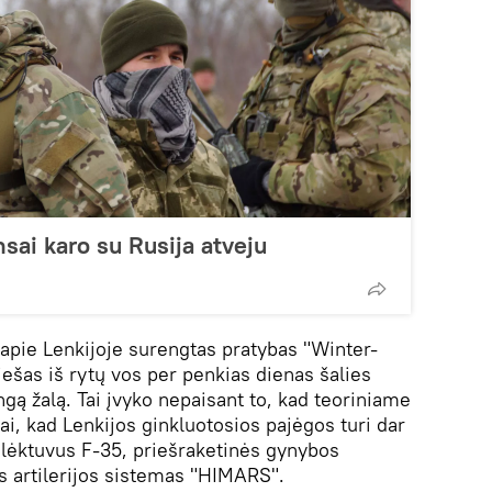
nsai karo su Rusija atveju
 apie Lenkijoje surengtas pratybas "Winter-
ešas iš rytų vos per penkias dienas šalies
gą žalą. Tai įvyko nepaisant to, kad teoriniame
tai, kad Lenkijos ginkluotosios pajėgos turi dar
lėktuvus F-35, priešraketinės gynybos
ės artilerijos sistemas "HIMARS".