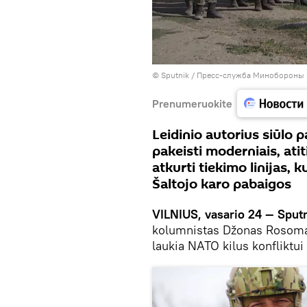
© Sputnik / Пресс-служба Минобороны
Prenumeruokite
Leidinio autorius siūlo 
pakeisti moderniais, atit
atkurti tiekimo linijas, 
Šaltojo karo pabaigos
VILNIUS, vasario 24 — Sputn
kolumnistas Džonas Rosoma
laukia NATO kilus konfliktui