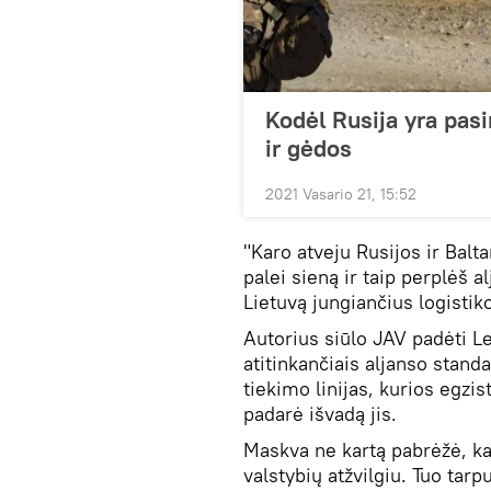
Kodėl Rusija yra pas
ir gėdos
2021 Vasario 21, 15:52
"Karo atveju Rusijos ir Bal
palei sieną ir taip perplėš a
Lietuvą jungiančius logistik
Autorius siūlo JAV padėti L
atitinkančiais aljanso standa
tiekimo linijas, kurios egzi
padarė išvadą jis.
Maskva ne kartą pabrėžė, ka
valstybių atžvilgiu. Tuo tarp