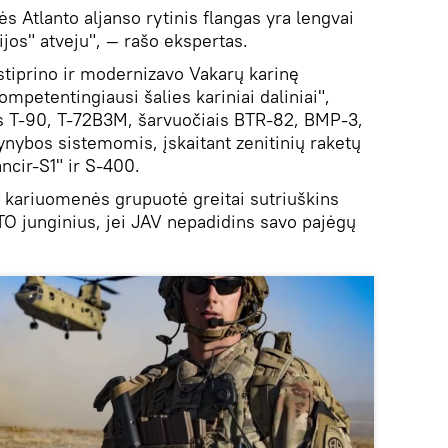
s Atlanto aljanso rytinis flangas yra lengvai
jos" atveju", — rašo ekspertas.
stiprino ir modernizavo Vakarų karinę
ompetentingiausi šalies kariniai daliniai",
is T-90, T-72B3M, šarvuočiais BTR-82, BMP-3,
ynybos sistemomis, įskaitant zenitinių raketų
cir-S1" ir S-400.
s kariuomenės grupuotė greitai sutriuškins
ATO junginius, jei JAV nepadidins savo pajėgų