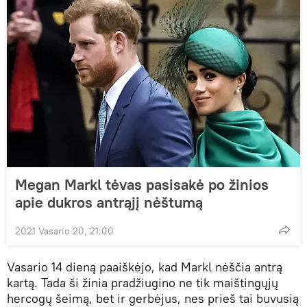
Megan Markl tėvas pasisakė po žinios
apie dukros antrąjį nėštumą
2021 Vasario 20, 21:00
Vasario 14 dieną paaiškėjo, kad Markl nėščia antrą
kartą. Tada ši žinia pradžiugino ne tik maištingųjų
hercogų šeimą, bet ir gerbėjus, nes prieš tai buvusią