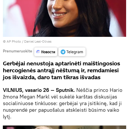
© AP Photo / Daniel Leal-Olivas
Prenumeruokite
Gerbėjai nenustoja aptarinėti maištingosios
hercogienės antrąjį nėštumą ir, remdamiesi
jos išvaizda, daro tam tikras išvadas
VILNIUS, vasario 26 — Sputnik.
Nėščia princo Hario
žmona Megan Markl vėl sukėlė karštas diskusijas
socialiniuose tinkluose: gerbėjai yra įsitikinę, kad ji
nusprendė per papuošalus atskleisti būsimo vaiko
lytį.