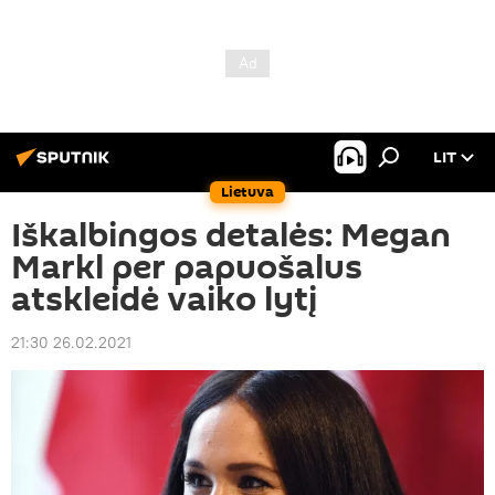
LIT
Lietuva
Iškalbingos detalės: Megan
Markl per papuošalus
atskleidė vaiko lytį
21:30 26.02.2021