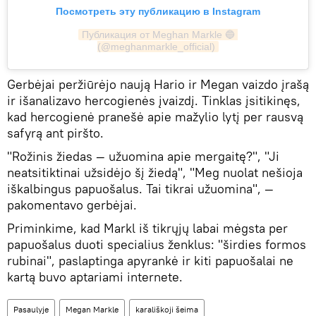
Посмотреть эту публикацию в Instagram
Публикация от Meghan Markle 🔵 
(@meghanmarkle_official)
Gerbėjai peržiūrėjo naują Hario ir Megan vaizdo įrašą
ir išanalizavo hercogienės įvaizdį. Tinklas įsitikinęs,
kad hercogienė pranešė apie mažylio lytį per rausvą
safyrą ant piršto.
"Rožinis žiedas — užuomina apie mergaitę?", "Ji
neatsitiktinai užsidėjo šį žiedą", "Meg nuolat nešioja
iškalbingus papuošalus. Tai tikrai užuomina", —
pakomentavo gerbėjai.
Priminkime, kad Markl iš tikrųjų labai mėgsta per
papuošalus duoti specialius ženklus: "širdies formos
rubinai", paslaptinga apyrankė ir kiti papuošalai ne
kartą buvo aptariami internete.
Pasaulyje
Megan Markle
karališkoji šeima