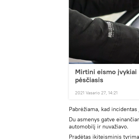
Mirtini eismo įvykiai 
pėsčiasis
2021 Vasario 27, 14:21
Pabrėžiama, kad incidentas 
Du asmenys gatve einančiam 
automobilį ir nuvažiavo.
Pradėtas ikiteisminis tyrim