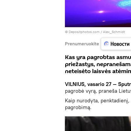
© Depositphotos.com /
Alex_Schmidt
Prenumeruokite
Kas yra pagrobtas asmuo
priežastys, nepranešama
neteisėto laisvės atėmi
VILNIUS, vasario 27 — Sput
pagrobė vyrą, praneša Lietuv
Kaip nurodyta, penktadienį,
pagrobimą.