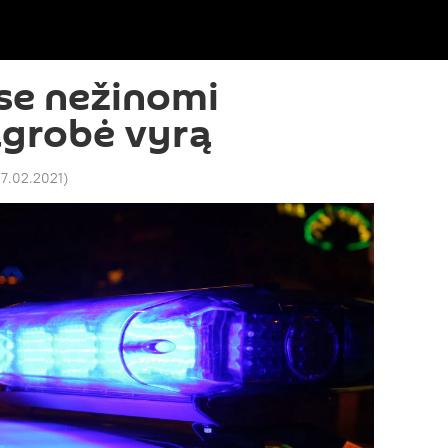
se nežinomi
grobė vyrą
27.02.2021
)