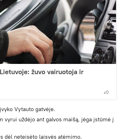
Lietuvoje: žuvo vairuotoja ir
įvyko Vytauto gatvėje.
vyrui uždėjo ant galvos maišą, jėga įstūmė į
as dėl neteisėto laisvės atėmimo.