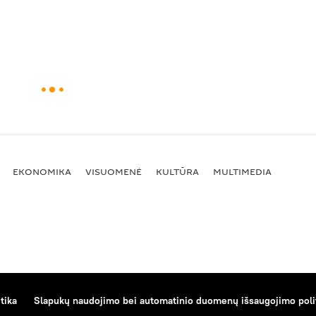
EKONOMIKA
VISUOMENĖ
KULTŪRA
MULTIMEDIA
tika
Slapukų naudojimo bei automatinio duomenų išsaugojimo poli