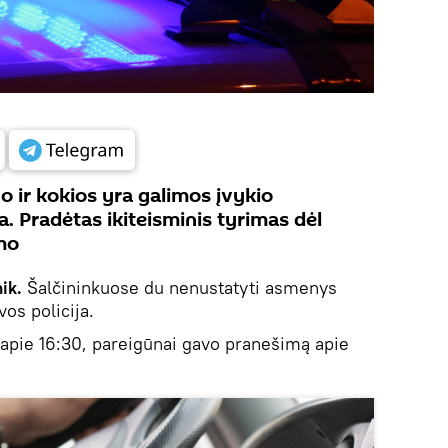
 ir kokios yra galimos įvykio
. Pradėtas ikiteisminis tyrimas dėl
mo
nik.
Šalčininkuose du nenustatyti asmenys
os policija.
 apie 16:30, pareigūnai gavo pranešimą apie