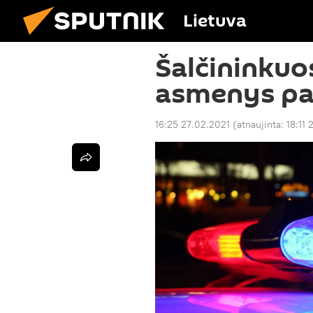
Lietuva
Šalčininkuo
asmenys pa
16:25 27.02.2021
(atnaujinta:
18:11 