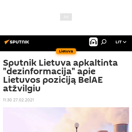
LIT
Lietuva
Sputnik Lietuva apkaltinta
"dezinformacija" apie
Lietuvos poziciją BelAE
atžvilgiu
11:30 27.02.2021