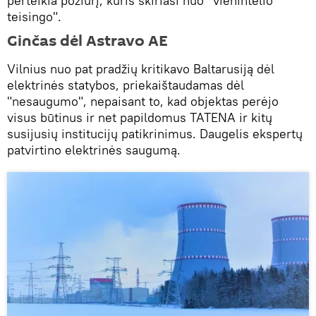
perteikia požiūrį, kuris skiriasi nuo "vienintelio
teisingo".
Ginčas dėl Astravo AE
Vilnius nuo pat pradžių kritikavo Baltarusiją dėl
elektrinės statybos, priekaištaudamas dėl
"nesaugumo", nepaisant to, kad objektas perėjo
visus būtinus ir net papildomus TATENA ir kitų
susijusių institucijų patikrinimus. Daugelis ekspertų
patvirtino elektrinės saugumą.