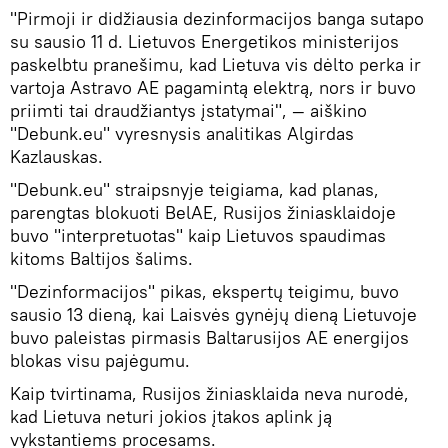
"Pirmoji ir didžiausia dezinformacijos banga sutapo
su sausio 11 d. Lietuvos Energetikos ministerijos
paskelbtu pranešimu, kad Lietuva vis dėlto perka ir
vartoja Astravo AE pagamintą elektrą, nors ir buvo
priimti tai draudžiantys įstatymai", — aiškino
"Debunk.eu" vyresnysis analitikas Algirdas
Kazlauskas.
"Debunk.eu" straipsnyje teigiama, kad planas,
parengtas blokuoti BelAE, Rusijos žiniasklaidoje
buvo "interpretuotas" kaip Lietuvos spaudimas
kitoms Baltijos šalims.
"Dezinformacijos" pikas, ekspertų teigimu, buvo
sausio 13 dieną, kai Laisvės gynėjų dieną Lietuvoje
buvo paleistas pirmasis Baltarusijos AE energijos
blokas visu pajėgumu.
Kaip tvirtinama, Rusijos žiniasklaida neva nurodė,
kad Lietuva neturi jokios įtakos aplink ją
vykstantiems procesams.