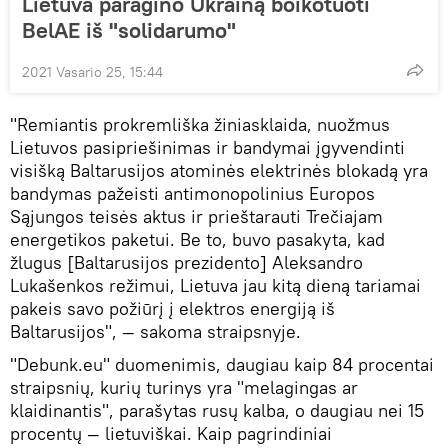
Lietuva paragino Ukrainą boikotuoti
BelAE iš "solidarumo"
2021 Vasario 25, 15:44
"Remiantis prokremliška žiniasklaida, nuožmus
Lietuvos pasipriešinimas ir bandymai įgyvendinti
visišką Baltarusijos atominės elektrinės blokadą yra
bandymas pažeisti antimonopolinius Europos
Sąjungos teisės aktus ir prieštarauti Trečiajam
energetikos paketui. Be to, buvo pasakyta, kad
žlugus [Baltarusijos prezidento] Aleksandro
Lukašenkos režimui, Lietuva jau kitą dieną tariamai
pakeis savo požiūrį į elektros energiją iš
Baltarusijos", — sakoma straipsnyje.
"Debunk.eu" duomenimis, daugiau kaip 84 procentai
straipsnių, kurių turinys yra "melagingas ar
klaidinantis", parašytas rusų kalba, o daugiau nei 15
procentų — lietuviškai. Kaip pagrindiniai