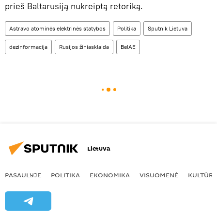
prieš Baltarusiją nukreiptą retoriką.
Astravo atominės elektrinės statybos
Politika
Sputnik Lietuva
dezinformacija
Rusijos žiniasklaida
BelAE
Lietuva
PASAULYJE
POLITIKA
EKONOMIKA
VISUOMENĖ
KULTŪR