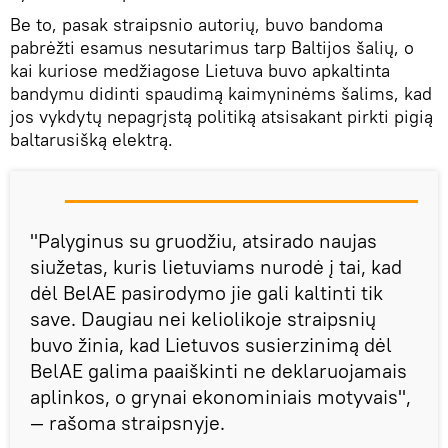
Be to, pasak straipsnio autorių, buvo bandoma
pabrėžti esamus nesutarimus tarp Baltijos šalių, o
kai kuriose medžiagose Lietuva buvo apkaltinta
bandymu didinti spaudimą kaimyninėms šalims, kad
jos vykdytų nepagrįstą politiką atsisakant pirkti pigią
baltarusišką elektrą.
"Palyginus su gruodžiu, atsirado naujas
siužetas, kuris lietuviams nurodė į tai, kad
dėl BelAE pasirodymo jie gali kaltinti tik
save. Daugiau nei keliolikoje straipsnių
buvo žinia, kad Lietuvos susierzinimą dėl
BelAE galima paaiškinti ne deklaruojamais
aplinkos, o grynai ekonominiais motyvais",
— rašoma straipsnyje.