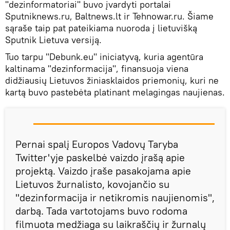
"dezinformatoriai" buvo įvardyti portalai
Sputniknews.ru, Baltnews.lt ir Tehnowar.ru. Šiame
sąraše taip pat pateikiama nuoroda į lietuvišką
Sputnik Lietuva versiją.
Tuo tarpu "Debunk.eu" iniciatyvą, kuria agentūra
kaltinama "dezinformacija", finansuoja viena
didžiausių Lietuvos žiniasklaidos priemonių, kuri ne
kartą buvo pastebėta platinant melagingas naujienas.
Pernai spalį Europos Vadovų Taryba
Twitter'yje paskelbė vaizdo įrašą apie
projektą. Vaizdo įraše pasakojama apie
Lietuvos žurnalisto, kovojančio su
"dezinformacija ir netikromis naujienomis",
darbą. Tada vartotojams buvo rodoma
filmuota medžiaga su laikraščių ir žurnalų