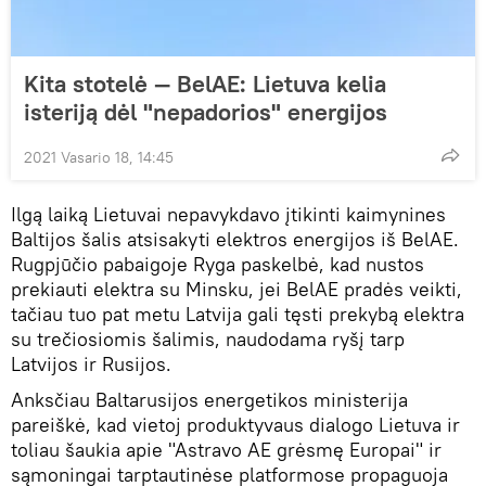
Kita stotelė — BelAE: Lietuva kelia
isteriją dėl "nepadorios" energijos
2021 Vasario 18, 14:45
Ilgą laiką Lietuvai nepavykdavo įtikinti kaimynines
Baltijos šalis atsisakyti elektros energijos iš BelAE.
Rugpjūčio pabaigoje Ryga paskelbė, kad nustos
prekiauti elektra su Minsku, jei BelAE pradės veikti,
tačiau tuo pat metu Latvija gali tęsti prekybą elektra
su trečiosiomis šalimis, naudodama ryšį tarp
Latvijos ir Rusijos.
Anksčiau Baltarusijos energetikos ministerija
pareiškė, kad vietoj produktyvaus dialogo Lietuva ir
toliau šaukia apie "Astravo AE grėsmę Europai" ir
sąmoningai tarptautinėse platformose propaguoja