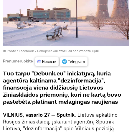
© Photo :
Facebook / Белорусская атомная электростанция
Prenumeruokite
Tuo tarpu "Debunk.eu" iniciatyvą, kuria
agentūra kaltinama "dezinformacija",
finansuoja viena didžiausių Lietuvos
žiniasklaidos priemonių, kuri ne kartą buvo
pastebėta platinant melagingas naujienas
VILNIUS, vasario 27 — Sputnik.
Lietuva apkaltino
Rusijos žiniasklaidą, įskaitant agentūrą Sputnik
Lietuva, "dezinformacija" apie Vilniaus poziciją