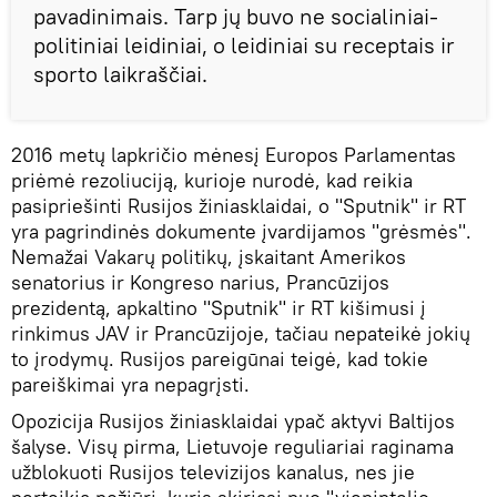
pavadinimais. Tarp jų buvo ne socialiniai-
politiniai leidiniai, o leidiniai su receptais ir
sporto laikraščiai.
2016 metų lapkričio mėnesį Europos Parlamentas
priėmė rezoliuciją, kurioje nurodė, kad reikia
pasipriešinti Rusijos žiniasklaidai, o "Sputnik" ir RT
yra pagrindinės dokumente įvardijamos "grėsmės".
Nemažai Vakarų politikų, įskaitant Amerikos
senatorius ir Kongreso narius, Prancūzijos
prezidentą, apkaltino "Sputnik" ir RT kišimusi į
rinkimus JAV ir Prancūzijoje, tačiau nepateikė jokių
to įrodymų. Rusijos pareigūnai teigė, kad tokie
pareiškimai yra nepagrįsti.
Opozicija Rusijos žiniasklaidai ypač aktyvi Baltijos
šalyse. Visų pirma, Lietuvoje reguliariai raginama
užblokuoti Rusijos televizijos kanalus, nes jie