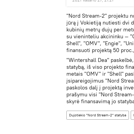
2021 Vasario 27, 21:21
"Nord Stream-2" projektu n
jūrą į Vokietiją nutiesti dvi 
kubinių metrų dujų per metu
su vieninteliu akcininku — 
Shell", "OMV", "Engie", "Uni
finansuoti projektą 50 proc.,
"Wintershall Dea" paskelbė,
statybą, iš viso projekto f
metais "OMV" ir "Shell" pas
įsipareigojimus "Nord Stre
paskolos dalį į projektą in
prašymu visi "Nord Stream-2
skyrė finansavimą jo statyba
Dujotiekio "Nord Stream-2" statyba