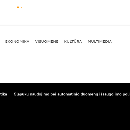
EKONOMIKA
VISUOMENĖ
KULTŪRA
MULTIMEDIA
tika
Slapukų naudojimo bei automatinio duomenų išsaugojimo poli