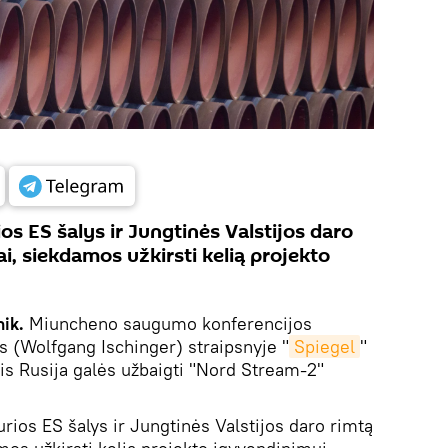
os ES šalys ir Jungtinės Valstijos daro
i, siekdamos užkirsti kelią projekto
nik.
Miuncheno saugumo konferencijos
s (Wolfgang Ischinger) straipsnyje "
Spiegel
"
s Rusija galės užbaigti "Nord Stream-2"
urios ES šalys ir Jungtinės Valstijos daro rimtą