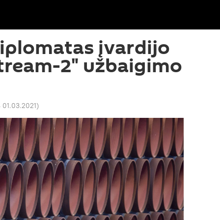
diplomatas įvardijo
Stream-2" užbaigimo
 01.03.2021
)