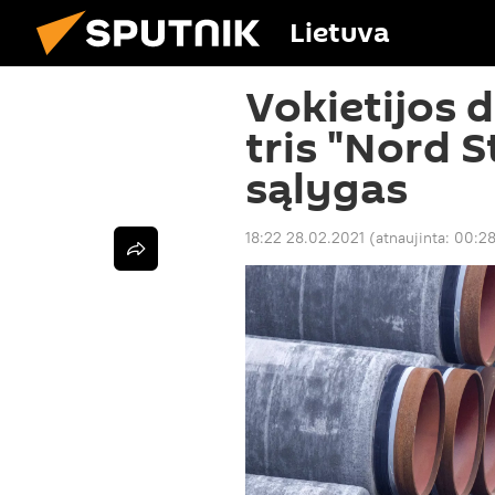
Lietuva
Vokietijos 
tris "Nord 
sąlygas
18:22 28.02.2021
(atnaujinta:
00:28