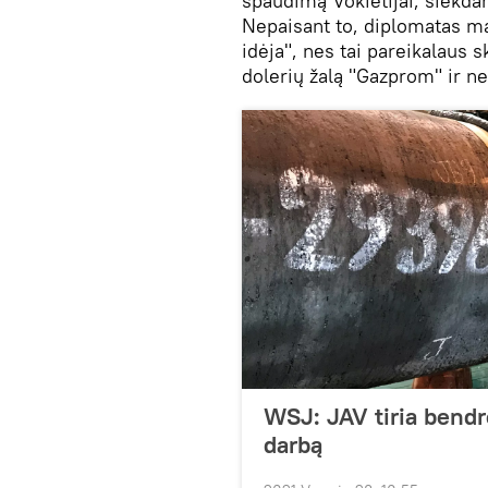
spaudimą Vokietijai, siekda
Nepaisant to, diplomatas ma
idėja", nes tai pareikalaus
dolerių žalą "Gazprom" ir ne
WSJ: JAV tiria bendr
darbą