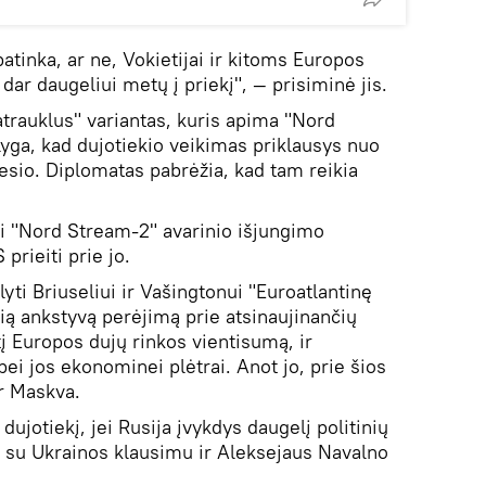
atinka, ar ne, Vokietijai ir kitoms Europos
dar daugeliui metų į priekį", — prisiminė jis.
rauklus" variantas, kuris apima "Nord
yga, kad dujotiekio veikimas priklausys nuo
esio. Diplomatas pabrėžia, kad tam reikia
sti "Nord Stream-2" avarinio išjungimo
rieiti prie jo.
lyti Briuseliui ir Vašingtonui "Euroatlantinę
čią ankstyvą perėjimą prie atsinaujinančių
tį Europos dujų rinkos vientisumą, ir
ei jos ekonominei plėtrai. Anot jo, prie šios
ir Maskva.
i dujotiekį, jei Rusija įvykdys daugelį politinių
ių su Ukrainos klausimu ir Aleksejaus Navalno