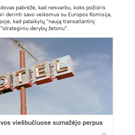
dovas pabrėžė, kad nesvarbu, koks požiūris
uri derinti savo veiksmus su Europos Komisija,
poje, kad palaikytų "naują transatlantinį
i "strateginiu derybų žetonu".
tuvos viešbučiuose sumažėjo perpus