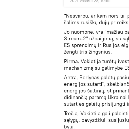
2021 Vasario 28, 10:55
"Nesvarbu, ar kam nors tai p
šalims rusiškų dujų prireiks 
Jo nuomone, yra "mažiau pat
Stream-2" užbaigimą, su sąl
ES sprendimų ir Rusijos elg
žengti tris žingsnius.
Pirma, Vokietija turėtų įve
mechanizmą su galimybe ES p
Antra, Berlynas galėtų pasiū
energijos sutartį", skelbian
energijos šaltinių, stiprinan
didinančią paramą Ukrainai b
sutarties galėtų prisijungti 
Trečia, Vokietija gali paleist
sąlygų, pavyzdžiui, susijus
byla.