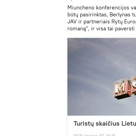
Miuncheno konferencijos va
būtų pasirinktas, Berlynas t
JAV ir partneriais Rytų Euro
romaną", ir visa tai paverst
Turistų skaičius Lie