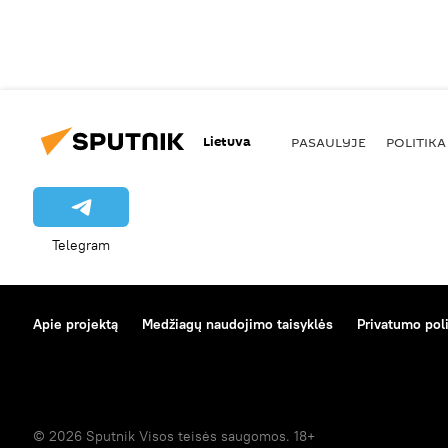
Lietuva
PASAULYJE
POLITIKA
Telegram
Apie projektą
Medžiagų naudojimo taisyklės
Privatumo poli
© 2026 Sputnik Visos teisės saugomos. 18+