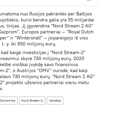
umatoma nuo Rusijos pakrantės per Baltijos
dujotiekio, kurio bendra galia yra 55 milijardai
s, linijas. Jį įgyvendina "Nord Stream 2 AG"
"Gazprom". Europos partneriai — "Royal Dutch
per" ir "Wintershall" — įsipareigojo iš viso
 t. y. iki 950 milijonų eurų.
 kad baigė investicijas į "Nord Stream-2"
inansavimui skyrė 730 milijonų eurų. 2020
kelbė visiškai įvykdę savo finansinius
am-2", o Austrijos "OMV" nurodė, kad kaip
vestavo 730 milijonų eurų. "Nord Stream 2 AG"
" projekto užsienio partneriai vienu metu
i.
Ekonomika
Nord Stream-2
Vokietija