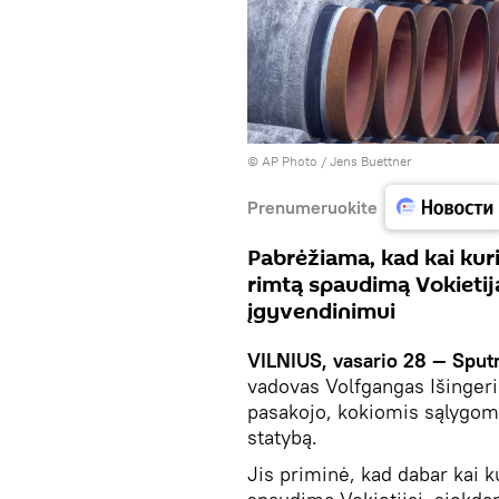
© AP Photo / Jens Buettner
Prenumeruokite
Pabrėžiama, kad kai kuri
rimtą spaudimą Vokietija
įgyvendinimui
VILNIUS, vasario 28 — Sput
vadovas Volfgangas Išingeri
pasakojo, kokiomis sąlygomi
statybą.
Jis priminė, kad dabar kai k