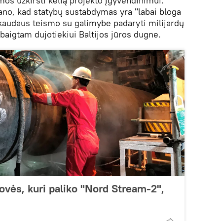
mos užkirsti kelią projekto įgyvendinimui.
no, kad statybų sustabdymas yra "labai bloga
 skaudaus teismo su galimybe padaryti milijardų
baigtam dujotiekiui Baltijos jūros dugne.
ovės, kuri paliko "Nord Stream-2",