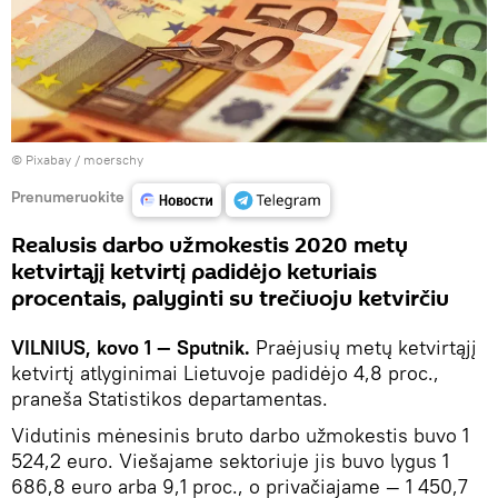
©
Рixabay / moerschy
Prenumeruokite
Realusis darbo užmokestis 2020 metų
ketvirtąjį ketvirtį padidėjo keturiais
procentais, palyginti su trečiuoju ketvirčiu
VILNIUS, kovo 1 — Sputnik.
Praėjusių metų ketvirtąjį
ketvirtį atlyginimai Lietuvoje padidėjo 4,8 proc.,
praneša Statistikos departamentas.
Vidutinis mėnesinis bruto darbo užmokestis buvo 1
524,2 euro. Viešajame sektoriuje jis buvo lygus 1
686,8 euro arba 9,1 proc., o privačiajame — 1 450,7