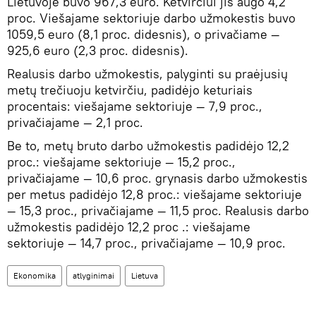
Lietuvoje buvo 967,3 euro. Ketvirčiui jis augo 4,2
proc. Viešajame sektoriuje darbo užmokestis buvo
1059,5 euro (8,1 proc. didesnis), o privačiame —
925,6 euro (2,3 proc. didesnis).
Realusis darbo užmokestis, palyginti su praėjusių
metų trečiuoju ketvirčiu, padidėjo keturiais
procentais: viešajame sektoriuje — 7,9 proc.,
privačiajame — 2,1 proc.
Be to, metų bruto darbo užmokestis padidėjo 12,2
proc.: viešajame sektoriuje — 15,2 proc.,
privačiajame — 10,6 proc. grynasis darbo užmokestis
per metus padidėjo 12,8 proc.: viešajame sektoriuje
— 15,3 proc., privačiajame — 11,5 proc. Realusis darbo
užmokestis padidėjo 12,2 proc .: viešajame
sektoriuje — 14,7 proc., privačiajame — 10,9 proc.
Ekonomika
atlyginimai
Lietuva