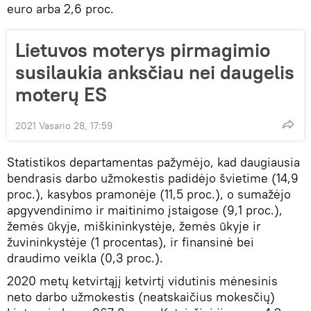
euro arba 2,6 proc.
Lietuvos moterys pirmagimio
susilaukia anksčiau nei daugelis
moterų ES
2021 Vasario 28, 17:59
Statistikos departamentas pažymėjo, kad daugiausia
bendrasis darbo užmokestis padidėjo švietime (14,9
proc.), kasybos pramonėje (11,5 proc.), o sumažėjo
apgyvendinimo ir maitinimo įstaigose (9,1 proc.),
žemės ūkyje, miškininkystėje, žemės ūkyje ir
žuvininkystėje (1 procentas), ir finansinė bei
draudimo veikla (0,3 proc.).
2020 metų ketvirtąjį ketvirtį vidutinis mėnesinis
neto darbo užmokestis (neatskaičius mokesčių)