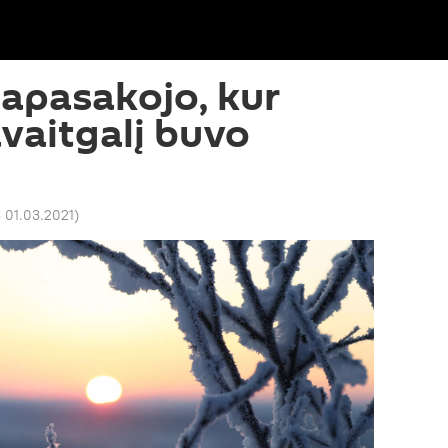
papasakojo, kur
avaitgalį buvo
 01.03.2021
)