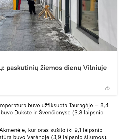
: paskutinių žiemos dienų Vilniuje
emperatūra buvo užfiksuota Tauragėje — 8,4
a buvo Dūkšte ir Švenčionyse (3,3 laipsnio
kmenėje, kur oras sušilo iki 9,1 laipsnio
tūra buvo Varėnoje (3,9 laipsnio šilumos).