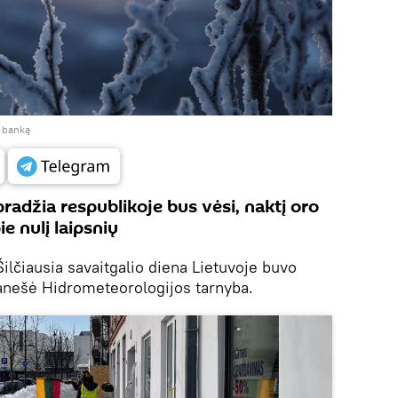
ų banką
radžia respublikoje bus vėsi, naktį oro
e nulį laipsnių
ilčiausia savaitgalio diena Lietuvoje buvo
nešė Hidrometeorologijos tarnyba.