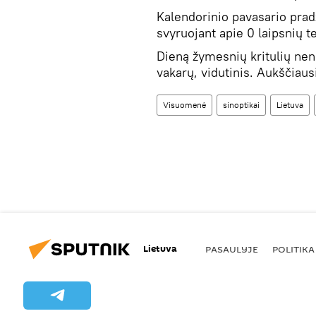
Kalendorinio pavasario prad
svyruojant apie 0 laipsnių t
Dieną žymesnių kritulių nen
vakarų, vidutinis. Aukščiau
Visuomenė
sinoptikai
Lietuva
Lietuva
PASAULYJE
POLITIKA