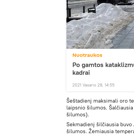
Nuotraukos
Po gamtos kataklizmų
kadrai
2021 Vasario 28, 14:55
Šeštadienį maksimali oro t
laipsnio šilumos. Šalčiausi
šilumos).
Sekmadienį šilčiausia buvo A
šilumos. Žemiausia tempera