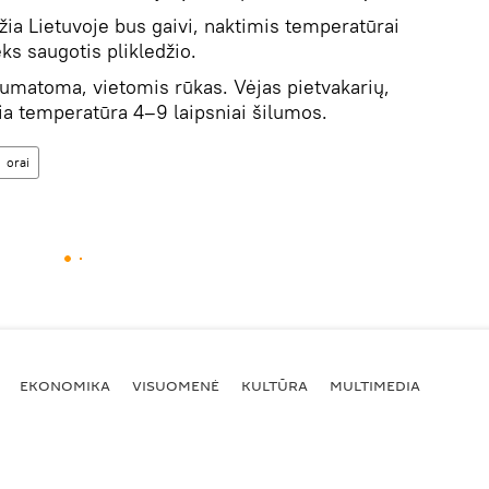
žia Lietuvoje bus gaivi, naktimis temperatūrai
eks saugotis plikledžio.
umatoma, vietomis rūkas. Vėjas pietvakarių,
sia temperatūra 4–9 laipsniai šilumos.
orai
EKONOMIKA
VISUOMENĖ
KULTŪRA
MULTIMEDIA