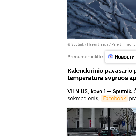
© Sputnik / Павел Львов
/
Pereiti į medij
Prenumeruokite
Kalendorinio pavasario p
temperatūra svyruos api
VILNIUS, kovo 1 — Sputnik.
Š
sekmadienis,
Facebook
pra