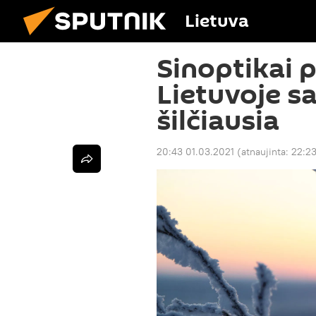
Lietuva
Sinoptikai 
Lietuvoje s
šilčiausia
20:43 01.03.2021
(atnaujinta:
22:23