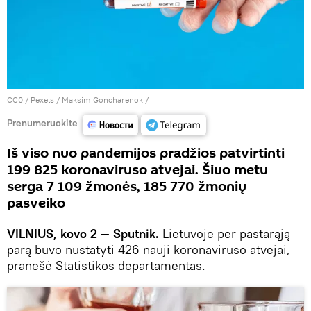
CC0
/
Рexels / Maksim Goncharenok
/
Prenumeruokite
Iš viso nuo pandemijos pradžios patvirtinti
199 825 koronaviruso atvejai. Šiuo metu
serga 7 109 žmonės, 185 770 žmonių
pasveiko
VILNIUS, kovo 2 — Sputnik.
Lietuvoje per pastarąją
parą buvo nustatyti 426 nauji koronaviruso atvejai,
pranešė Statistikos departamentas.