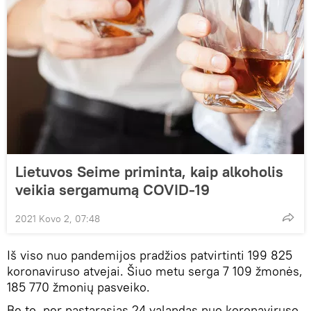
Lietuvos Seime priminta, kaip alkoholis
veikia sergamumą COVID-19
2021 Kovo 2, 07:48
Iš viso nuo pandemijos pradžios patvirtinti 199 825
koronaviruso atvejai. Šiuo metu serga 7 109 žmonės,
185 770 žmonių pasveiko.
Be to, per pastarąsias 24 valandas nuo koronaviruso