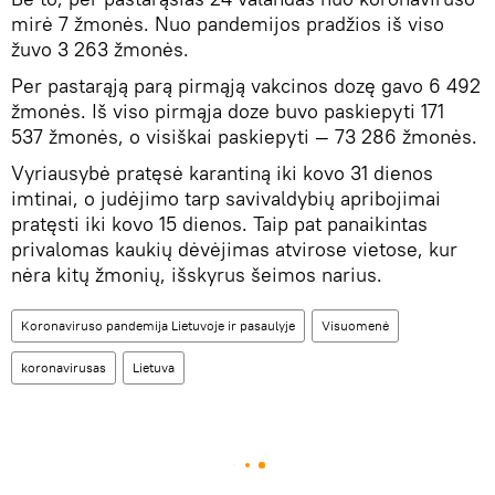
mirė 7 žmonės. Nuo pandemijos pradžios iš viso
žuvo 3 263 žmonės.
Per pastarąją parą pirmąją vakcinos dozę gavo 6 492
žmonės. Iš viso pirmąja doze buvo paskiepyti 171
537 žmonės, o visiškai paskiepyti — 73 286 žmonės.
Vyriausybė pratęsė karantiną iki kovo 31 dienos
imtinai, o judėjimo tarp savivaldybių apribojimai
pratęsti iki kovo 15 dienos. Taip pat panaikintas
privalomas kaukių dėvėjimas atvirose vietose, kur
nėra kitų žmonių, išskyrus šeimos narius.
Koronaviruso pandemija Lietuvoje ir pasaulyje
Visuomenė
koronavirusas
Lietuva