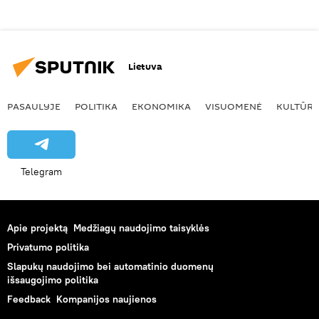
Lietuva
PASAULYJE
POLITIKA
EKONOMIKA
VISUOMENĖ
KULTŪR
Telegram
Apie projektą
Medžiagų naudojimo taisyklės
Privatumo politika
Slapukų naudojimo bei automatinio duomenų
išsaugojimo politika
Feedback
Kompanijos naujienos