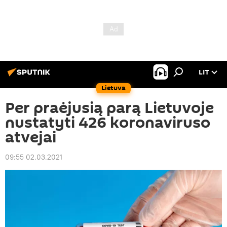
LIT
Lietuva
Per praėjusią parą Lietuvoje
nustatyti 426 koronaviruso
atvejai
09:55 02.03.2021