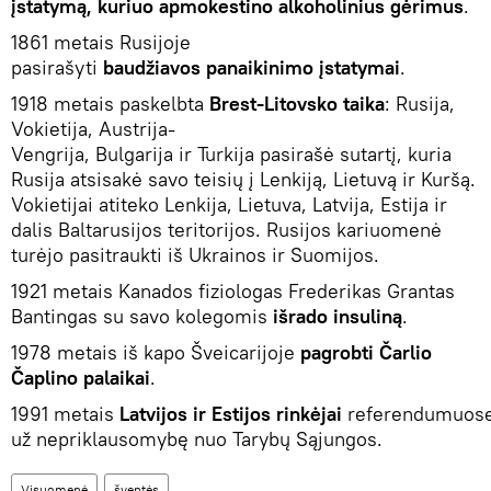
įstatymą, kuriuo apmokestino alkoholinius gėrimus
.
1861 metais Rusijoje
pasirašyti
baudžiavos panaikinimo įstatymai
.
1918 metais paskelbta
Brest-Litovsko taika
: Rusija,
Vokietija, Austrija-
Vengrija, Bulgarija ir Turkija pasirašė sutartį, kuria
Rusija atsisakė savo teisių į Lenkiją, Lietuvą ir Kuršą.
Vokietijai atiteko Lenkija, Lietuva, Latvija, Estija ir
dalis Baltarusijos teritorijos. Rusijos kariuomenė
turėjo pasitraukti iš Ukrainos ir Suomijos.
1921 metais Kanados fiziologas Frederikas Grantas
Bantingas su savo kolegomis
išrado insuliną
.
1978 metais iš kapo Šveicarijoje
pagrobti Čarlio
Čaplino palaikai
.
1991 metais
Latvijos ir Estijos rinkėjai
referendumuose
už nepriklausomybę nuo Tarybų Sąjungos.
Visuomenė
šventės