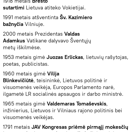
1918 metais
Bresto
sutartimi
Lietuva atiteko Vokietijai.
1991 metais atšventinta
Šv. Kazimiero
bažnyčia
Vilniuje.
2000 metais Prezidentas
Valdas
Adamkus
Vatikane dalyvavo Šventųjų
metų iškilmėse.
1953 metais gimė
Juozas Erlickas
, lietuvių rašytojas,
poetas, publicistas.
1960 metais gimė
Vilija
Blinkevičiūtė
, teisininkė, Lietuvos politinė ir
visuomenės veikėja, Europos Parlamento narė,
ilgametė LR socialinės apsaugos ir darbo ministrė.
1965 metais gimė
Valdemaras Tomaševskis
,
inžinierius, Lietuvos ir Vilniaus rajono politinis bei
visuomenės veikėjas.
1791 metais
JAV Kongresas priėmė pirmąjį mokesčių