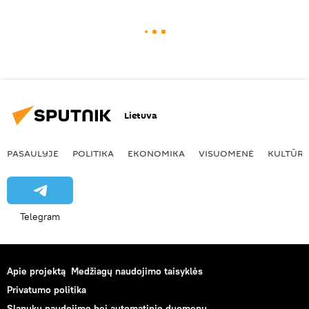
Lietuva
PASAULYJE
POLITIKA
EKONOMIKA
VISUOMENĖ
KULTŪR
Telegram
Apie projektą
Medžiagų naudojimo taisyklės
Privatumo politika
Slapukų naudojimo bei automatinio duomenų