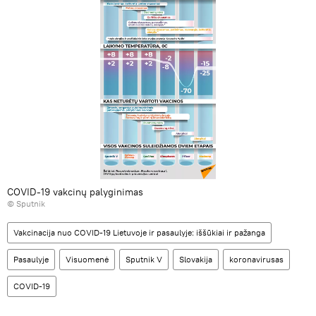
COVID-19 vakcinų palyginimas
© Sputnik
Vakcinacija nuo COVID-19 Lietuvoje ir pasaulyje: iššūkiai ir pažanga
Pasaulyje
Visuomenė
Sputnik V
Slovakija
koronavirusas
COVID-19