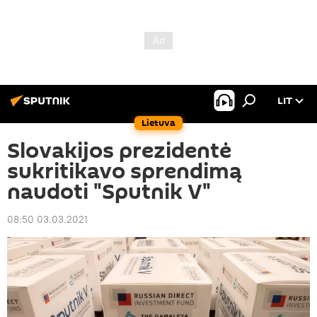
LIT
Lietuva
Slovakijos prezidentė
sukritikavo sprendimą
naudoti "Sputnik V"
08:50 03.03.2021