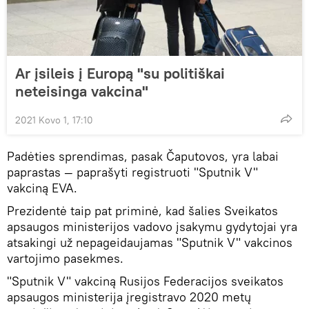
Ar įsileis į Europą "su politiškai
neteisinga vakcina"
2021 Kovo 1, 17:10
Padėties sprendimas, pasak Čaputovos, yra labai
paprastas — paprašyti registruoti "Sputnik V"
vakciną EVA.
Prezidentė taip pat priminė, kad šalies Sveikatos
apsaugos ministerijos vadovo įsakymu gydytojai yra
atsakingi už nepageidaujamas "Sputnik V" vakcinos
vartojimo pasekmes.
"Sputnik V" vakciną Rusijos Federacijos sveikatos
apsaugos ministerija įregistravo 2020 metų