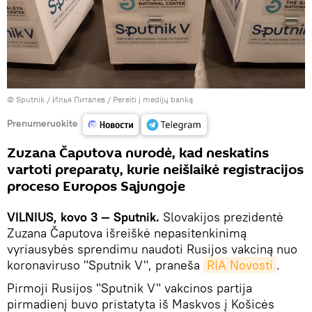
© Sputnik / Илья Питалев
/
Pereiti į medijų banką
Prenumeruokite
Zuzana Čaputova nurodė, kad neskatins
vartoti preparatų, kurie neišlaikė registracijos
proceso Europos Sąjungoje
VILNIUS, kovo 3 — Sputnik.
Slovakijos prezidentė
Zuzana Čaputova išreiškė nepasitenkinimą
vyriausybės sprendimu naudoti Rusijos vakciną nuo
koronaviruso "Sputnik V", praneša
RIA Novosti
.
Pirmoji Rusijos "Sputnik V" vakcinos partija
pirmadienį buvo pristatyta iš Maskvos į Košicės