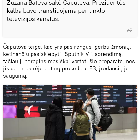
Zuzana Bateva sakė Čaputova. Prezidentės
kalba buvo transliuojama per tinklo
televizijos kanalus.
Čaputova teigė, kad yra pasirengusi gerbti žmonių,
ketinančių pasiskiepyti "Sputnik V", sprendimą,
tačiau ji neragins masiškai vartoti šio preparato, nes
jis dar neperėjo būtinų procedūrų ES, įrodančių jo
saugumą.