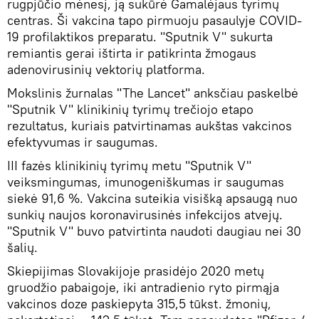
rugpjūčio mėnesį, ją sukūrė Gamalėjaus tyrimų
centras. Ši vakcina tapo pirmuoju pasaulyje COVID-
19 profilaktikos preparatu. "Sputnik V" sukurta
remiantis gerai ištirta ir patikrinta žmogaus
adenovirusinių vektorių platforma.
Mokslinis žurnalas "The Lancet" anksčiau paskelbė
"Sputnik V" klinikinių tyrimų trečiojo etapo
rezultatus, kuriais patvirtinamas aukštas vakcinos
efektyvumas ir saugumas.
III fazės klinikinių tyrimų metu "Sputnik V"
veiksmingumas, imunogeniškumas ir saugumas
siekė 91,6 %. Vakcina suteikia visišką apsaugą nuo
sunkių naujos koronavirusinės infekcijos atvejų.
"Sputnik V" buvo patvirtinta naudoti daugiau nei 30
šalių.
Skiepijimas Slovakijoje prasidėjo 2020 metų
gruodžio pabaigoje, iki antradienio ryto pirmąja
vakcinos doze paskiepyta 315,5 tūkst. žmonių,