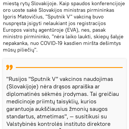
miestą rytų Slovakijoje. Kaip spaudos konferencijoje
oro uoste sakė Slovakijos ministras pirmininkas
Igoris Matovičius, "Sputnik V" vakciną buvo
nuspręsta įsigyti nelaukiant jos registracijos
Europos vaistų agentūroje (EVA), nes, pasak
ministro pirmininko, "nėra laiko laukti, skiepų šalyje
nepakanka, nuo COVID-19 kasdien miršta dešimtys
mūsų piliečių".
"Rusijos "Sputnik V" vakcinos naudojimas
(Slovakijoje) nėra drąsos apraiška ar
diplomatinės sėkmės įrodymas. Tai greičiau
medicinoje priimtų taisyklių, kurios
garantuoja aukščiausius žmonių saugos
standartus, atmetimas", — susitikusi su
Valstybinės kontrolės instituto direktore