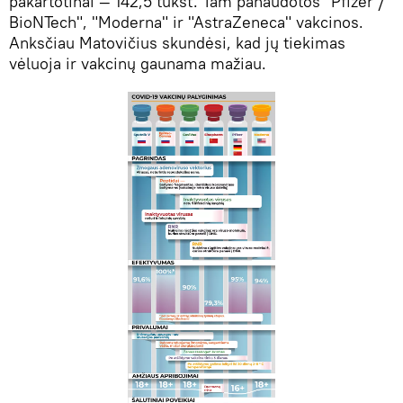
pakartotinai — 142,5 tūkst. Tam panaudotos "Pfizer /
BioNTech", "Moderna" ir "AstraZeneca" vakcinos.
Anksčiau Matovičius skundėsi, kad jų tiekimas
vėluoja ir vakcinų gaunama mažiau.