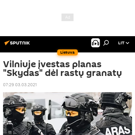
LIT
Lietuva
Vilniuje įvestas planas
"Skydas" dėl rastų granatų
07:29 03.03.2021