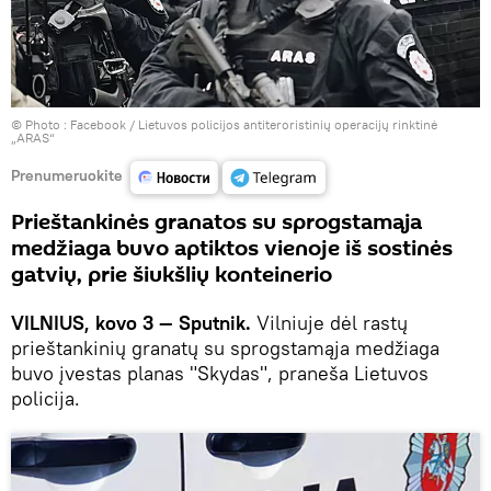
© Photo :
Facebook / Lietuvos policijos antiteroristinių operacijų rinktinė
„ARAS“
Prenumeruokite
Prieštankinės granatos su sprogstamąja
medžiaga buvo aptiktos vienoje iš sostinės
gatvių, prie šiukšlių konteinerio
VILNIUS, kovo 3 — Sputnik.
Vilniuje dėl rastų
prieštankinių granatų su sprogstamąja medžiaga
buvo įvestas planas "Skydas", praneša Lietuvos
policija.