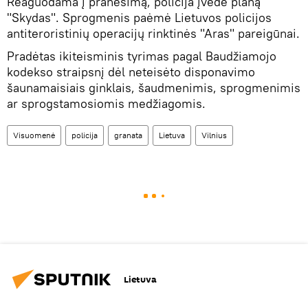
Reaguodama į pranešimą, policija įvedė planą
"Skydas". Sprogmenis paėmė Lietuvos policijos
antiteroristinių operacijų rinktinės "Aras" pareigūnai.
Pradėtas ikiteisminis tyrimas pagal Baudžiamojo
kodekso straipsnį dėl neteisėto disponavimo
šaunamaisiais ginklais, šaudmenimis, sprogmenimis
ar sprogstamosiomis medžiagomis.
Visuomenė
policija
granata
Lietuva
Vilnius
Lietuva