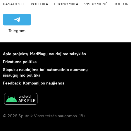
PASAULYJE
POLITIKA
EKONOMIKA
VISUOMENĖ
KULTŪR
Telegram
Apie projektą
Medžiagų naudojimo taisyklės
Privatumo politika
Slapukų naudojimo bei automatinio duomenų
išsaugojimo politika
Feedback
Kompanijos naujienos
© 2026 Sputnik Visos teisės saugomos. 18+