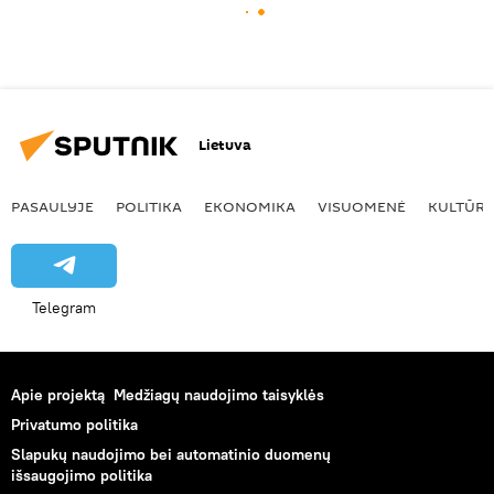
Lietuva
PASAULYJE
POLITIKA
EKONOMIKA
VISUOMENĖ
KULTŪR
Telegram
Apie projektą
Medžiagų naudojimo taisyklės
Privatumo politika
Slapukų naudojimo bei automatinio duomenų
išsaugojimo politika