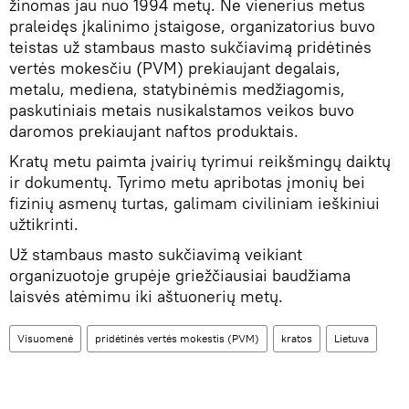
žinomas jau nuo 1994 metų. Ne vienerius metus
praleidęs įkalinimo įstaigose, organizatorius buvo
teistas už stambaus masto sukčiavimą pridėtinės
vertės mokesčiu (PVM) prekiaujant degalais,
metalu, mediena, statybinėmis medžiagomis,
paskutiniais metais nusikalstamos veikos buvo
daromos prekiaujant naftos produktais.
Kratų metu paimta įvairių tyrimui reikšmingų daiktų
ir dokumentų. Tyrimo metu apribotas įmonių bei
fizinių asmenų turtas, galimam civiliniam ieškiniui
užtikrinti.
Už stambaus masto sukčiavimą veikiant
organizuotoje grupėje griežčiausiai baudžiama
laisvės atėmimu iki aštuonerių metų.
Visuomenė
pridėtinės vertės mokestis (PVM)
kratos
Lietuva