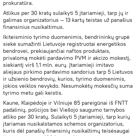
prokuratūra.
Atlikus per 30 kratų sulaikyti 5 įtariamieji, tarp jų ir
galimas organizatorius — 13 kartų teistas už panašius
finansinius nusikaltimus.
Ikiteisminio tyrimo duomenimis, bendrininkų grupė
siekė sumažinti Lietuvoje registruotai energetikos
bendrovei, prekiaujančiai naftos produktais,
privalomą mokėti pardavimo PVM ir akcizo mokestį,
siekiantį virš 1,1 mln. eurų. Įtariamieji imitavo
aliejaus pirkimo pardavimo sandorius tarp 5 Lietuvos
ir užsienio bendrovių, kurios, tyrimo duomenimis,
jokios veiklos nevykdo. Nesumokėtų mokesčių suma
tyrimo metu gali keistis.
Kaune, Klaipėdoje ir Vilniuje 85 pareigūnai iš FNTT
padalinių, policijos bei Viešojo saugumo tarnybos
atliko per 30 kratų. Sulaikyti 5 įtariamieji, tarp kurių
įtariamas nusikalstamos schemos organizatorius,
kuris dėl panašių finansinių nusikaltimų teisėsaugai