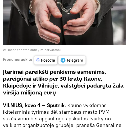
© Depositphotos.com /
minervastock
Prenumeruokite
Įtarimai pareikšti penkiems asmenims,
pareigūnai atliko per 30 kratų Kaune,
Klaipėdoje ir Vilniuje, valstybei padaryta žala
viršija milijoną eurų
VILNIUS, kovo 4 — Sputnik.
Kaune vykdomas
ikiteisminis tyrimas dėl stambaus masto PVM
sukčiavimo bei apgaulingo apskaitos tvarkymo
veikiant organizuotoje grupėje, praneša Generalinė