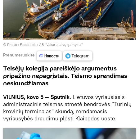
© Photo :
Facebook / AB "Vakarų laivų gamykla"
Prenumeruokite
Teisėjų kolegija pareiškėjo argumentus
pripažino nepagrįstais. Teismo sprendimas
neskundžiamas
VILNIUS, kovo 5 — Sputnik.
Lietuvos vyriausiasis
administracinis teismas atmetė bendrovės "Tūrinių
krovinių terminalas" skundą, remdamasis
vyriausybės draudimu plėsti Klaipėdos uoste.