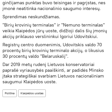
ginčijamas punktas buvo teisingas ir pagrįstas, nes
įmonė neatitinka nacionalinio saugumo interesų.
Sprendimas neskundžiamas.
"Birių krovinių terminalas" ir "Nemuno terminalas"
veikia Klaipėdos jūrų uoste, didžioji dalis šių įmonių
akcijų priklauso verslininkui Igoriui Udovitskiui.
Registrų centro duomenimis, Udovitskis valdo 70
procentų birių krovinių terminalo akcijų, o likusius
30 procentų valdo "Belaruskalij".
Dar 2019 metų rudenį Lietuvos konservatoriai
paprašė vyriausybės paaiškinti, ar padidės Minsko
įtaka strategiškai svarbiam Lietuvos nacionaliniam
saugumui Klaipėdos uoste.
Politika
Klaipėdos uostas