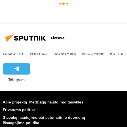
Lietuva
PASAULYJE
POLITIKA
EKONOMIKA
VISUOMENĖ
KULTŪR
Telegram
Apie projektą
Medžiagų naudojimo taisyklės
Privatumo politika
Slapukų naudojimo bei automatinio duomenų
išsaugojimo politika