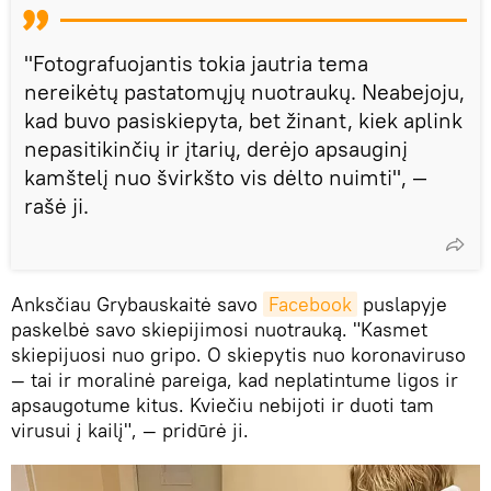
"Fotografuojantis tokia jautria tema
nereikėtų pastatomųjų nuotraukų. Neabejoju,
kad buvo pasiskiepyta, bet žinant, kiek aplink
nepasitikinčių ir įtarių, derėjo apsauginį
kamštelį nuo švirkšto vis dėlto nuimti", —
rašė ji.
Anksčiau Grybauskaitė savo
Facebook
puslapyje
paskelbė savo skiepijimosi nuotrauką. "Kasmet
skiepijuosi nuo gripo. O skiepytis nuo koronaviruso
— tai ir moralinė pareiga, kad neplatintume ligos ir
apsaugotume kitus. Kviečiu nebijoti ir duoti tam
virusui į kailį", — pridūrė ji.