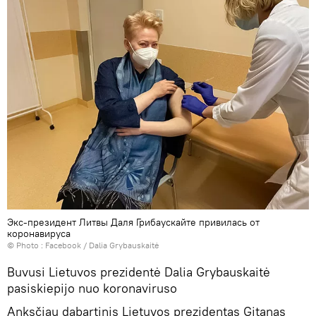
Экс-президент Литвы Даля Грибаускайте привилась от
коронавируса
© Photo :
Facebook / Dalia Grybauskaitė
Buvusi Lietuvos prezidentė Dalia Grybauskaitė
pasiskiepijo nuo koronaviruso
Anksčiau dabartinis Lietuvos prezidentas Gitanas