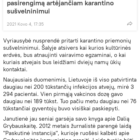
pasirengimą artėjančiam karantino
sušvelninimui
2021 Kovo 4, 17:35
Vyriausybė nusprendė pritarti karantino priemonių
sušvelninimui. Šalyje atsivers kai kurios kultūrinės
erdvės, bus atnaujinti vairavimo egzaminai, o kai
kuriais atvejais bus leidžiami dviejų namų ūkių
kontaktai.
Naujausiais duomenimis, Lietuvoje iš viso patvirtinta
daugiau nei 200 tūkstančių infekcijos atvejų, mirė 3
294 pacientai. Vien pirmąją vakcinos dozę gavo
daugiau nei 189 tūkst. Tuo pačiu metu daugiau nei 76
tūkstančiai gyventojų buvo visiškai paskiepyti.
Janutienė jau seniai garsėja savo knyga apie Dalią
Grybauskaitę. 2012 metais žurnalistė parengė laidą
"Paskutinė instancija", kurioje ruošėsi kalbėti apie