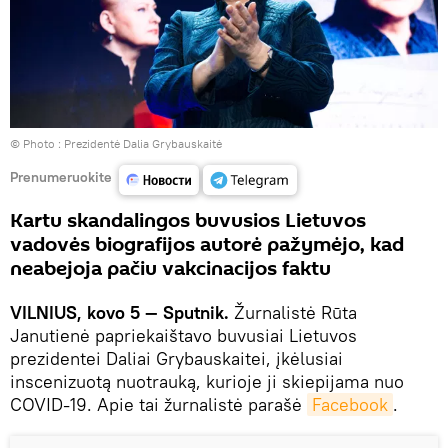
© Photo :
Prezidentė Dalia Grybauskaitė
Prenumeruokite
Kartu skandalingos buvusios Lietuvos
vadovės biografijos autorė pažymėjo, kad
neabejoja pačiu vakcinacijos faktu
VILNIUS, kovo 5 — Sputnik.
Žurnalistė Rūta
Janutienė papriekaištavo buvusiai Lietuvos
prezidentei Daliai Grybauskaitei, įkėlusiai
inscenizuotą nuotrauką, kurioje ji skiepijama nuo
COVID-19. Apie tai žurnalistė parašė
Facebook
.