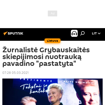
LIT
Lietuva
Žurnalistė Grybauskaitės
skiepijimosi nuotrauką
pavadino "pastatyta"
07:28 05.03.2021