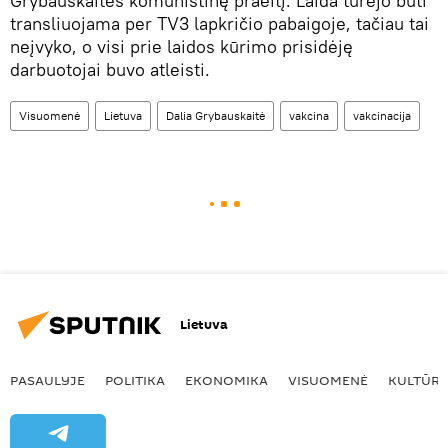
Grybauskaitės komunistinę praeitį. Laida turėjo būti
transliuojama per TV3 lapkričio pabaigoje, tačiau tai
neįvyko, o visi prie laidos kūrimo prisidėję
darbuotojai buvo atleisti.
Visuomenė
Lietuva
Dalia Grybauskaitė
vakcina
vakcinacija
Lietuva
PASAULYJE
POLITIKA
EKONOMIKA
VISUOMENĖ
KULTŪR