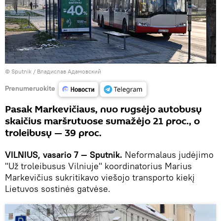
© Sputnik / Владислав Адамовский
Prenumeruokite
Pasak Markevičiaus, nuo rugsėjo autobusų
skaičius maršrutuose sumažėjo 21 proc., o
troleibusų — 39 proc.
VILNIUS, vasario 7 — Sputnik.
Neformalaus judėjimo
"Už troleibusus Vilniuje" koordinatorius Marius
Markevičius sukritikavo viešojo transporto kiekį
Lietuvos sostinės gatvėse.