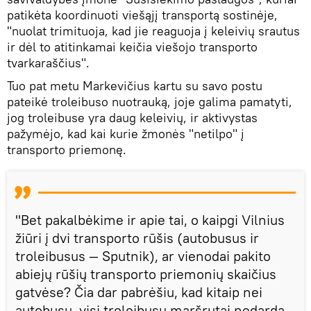
patikėta koordinuoti viešąjį transportą sostinėje,
"nuolat trimituoja, kad jie reaguoja į keleivių srautus
ir dėl to atitinkamai keičia viešojo transporto
tvarkaraščius".
Tuo pat metu Markevičius kartu su savo postu
pateikė troleibuso nuotrauką, joje galima pamatyti,
jog troleibuse yra daug keleivių, ir aktivystas
pažymėjo, kad kai kurie žmonės "netilpo" į
transporto priemonę.
"Bet pakalbėkime ir apie tai, o kaipgi Vilnius
žiūri į dvi transporto rūšis (autobusus ir
troleibusus — Sputnik), ar vienodai pakito
abiejų rūšių transporto priemonių skaičius
gatvėse? Čia dar pabrėšiu, kad kitaip nei
autobusų, visi troleibusų maršrutai nedarda