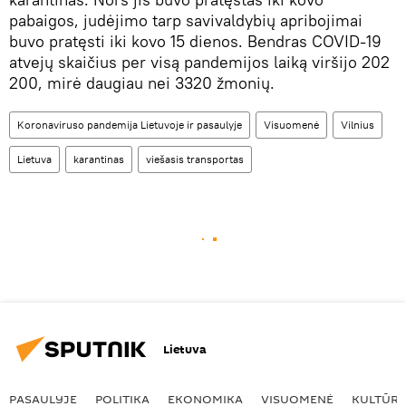
pabaigos, judėjimo tarp savivaldybių apribojimai
buvo pratęsti iki kovo 15 dienos. Bendras COVID-19
atvejų skaičius per visą pandemijos laiką viršijo 202
200, mirė daugiau nei 3320 žmonių.
Koronaviruso pandemija Lietuvoje ir pasaulyje
Visuomenė
Vilnius
Lietuva
karantinas
viešasis transportas
Lietuva
PASAULYJE
POLITIKA
EKONOMIKA
VISUOMENĖ
KULTŪR