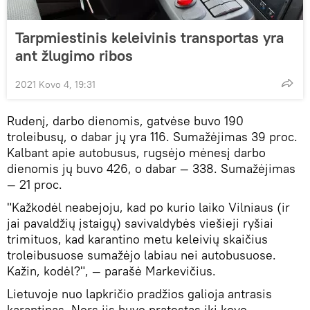
Tarpmiestinis keleivinis transportas yra
ant žlugimo ribos
2021 Kovo 4, 19:31
Rudenį, darbo dienomis, gatvėse buvo 190
troleibusų, o dabar jų yra 116. Sumažėjimas 39 proc.
Kalbant apie autobusus, rugsėjo mėnesį darbo
dienomis jų buvo 426, o dabar — 338. Sumažėjimas
— 21 proc.
"Kažkodėl neabejoju, kad po kurio laiko Vilniaus (ir
jai pavaldžių įstaigų) savivaldybės viešieji ryšiai
trimituos, kad karantino metu keleivių skaičius
troleibusuose sumažėjo labiau nei autobusuose.
Kažin, kodėl?", — parašė Markevičius.
Lietuvoje nuo lapkričio pradžios galioja antrasis
karantinas. Nors jis buvo pratęstas iki kovo