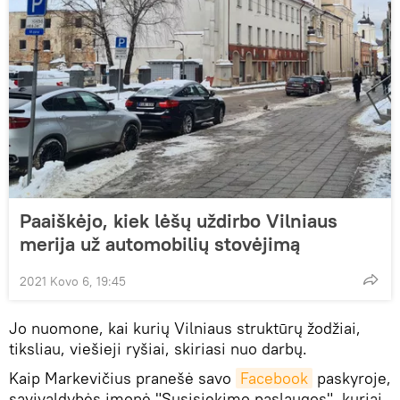
Paaiškėjo, kiek lėšų uždirbo Vilniaus
merija už automobilių stovėjimą
2021 Kovo 6, 19:45
Jo nuomone, kai kurių Vilniaus struktūrų žodžiai,
tiksliau, viešieji ryšiai, skiriasi nuo darbų.
Kaip Markevičius pranešė savo
Facebook
paskyroje,
savivaldybės įmonė "Susisiekimo paslaugos", kuriai