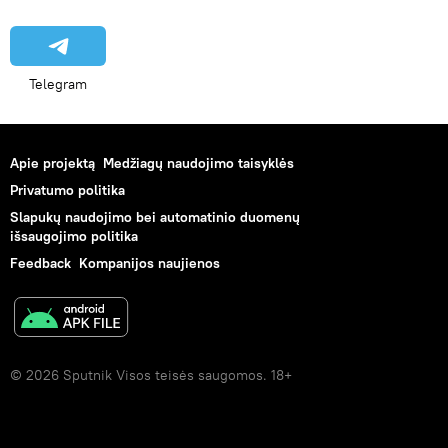
Telegram
Apie projektą
Medžiagų naudojimo taisyklės
Privatumo politika
Slapukų naudojimo bei automatinio duomenų
išsaugojimo politika
Feedback
Kompanijos naujienos
© 2026 Sputnik Visos teisės saugomos. 18+