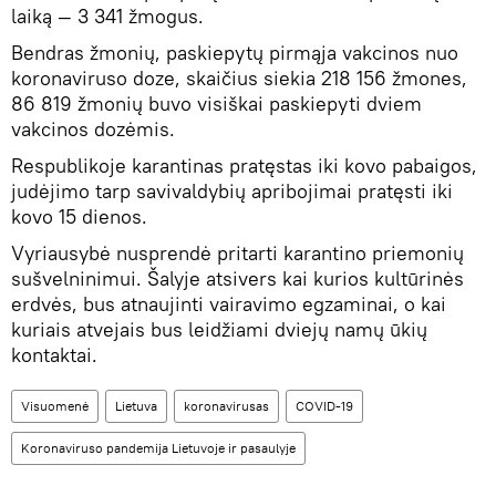
laiką — 3 341 žmogus.
Bendras žmonių, paskiepytų pirmąja vakcinos nuo
koronaviruso doze, skaičius siekia 218 156 žmones,
86 819 žmonių buvo visiškai paskiepyti dviem
vakcinos dozėmis.
Respublikoje karantinas pratęstas iki kovo pabaigos,
judėjimo tarp savivaldybių apribojimai pratęsti iki
kovo 15 dienos.
Vyriausybė nusprendė pritarti karantino priemonių
sušvelninimui. Šalyje atsivers kai kurios kultūrinės
erdvės, bus atnaujinti vairavimo egzaminai, o kai
kuriais atvejais bus leidžiami dviejų namų ūkių
kontaktai.
Visuomenė
Lietuva
koronavirusas
COVID-19
Koronaviruso pandemija Lietuvoje ir pasaulyje