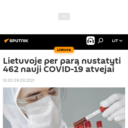
LIT
Lietuva
Lietuvoje per parą nustatyti
462 nauji COVID-19 atvejai
10:02 09.03.2021