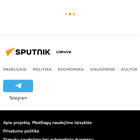
Lietuva
PASAULYJE
POLITIKA
EKONOMIKA
VISUOMENĖ
KULTŪR
Telegram
Apie projektą
Medžiagų naudojimo taisyklės
Privatumo politika
Slapukų naudojimo bei automatinio duomenų