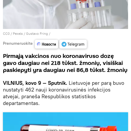
CC0
/
Рexels / Gustavo Fring
/
Prenumeruokite
Pirmąją vakcinos nuo koronaviruso dozę
gavo daugiau nei 218 tūkst. žmonių, visiškai
paskiepyti yra daugiau nei 86,8 tūkst. žmonių
VILNIUS, kovo 9 — Sputnik.
Lietuvoje per parą buvo
nustatyti 462 nauji koronavirusinės infekcijos
atvejai, praneša Respublikos statistikos
departamentas.