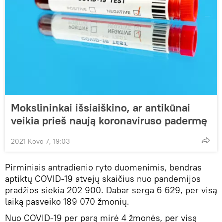
Mokslininkai išsiaiškino, ar antikūnai
veikia prieš naują koronaviruso padermę
2021 Kovo 7, 19:03
Pirminiais antradienio ryto duomenimis, bendras
aptiktų COVID-19 atvejų skaičius nuo pandemijos
pradžios siekia 202 900. Dabar serga 6 629, per visą
laiką pasveiko 189 070 žmonių.
Nuo COVID-19 per parą mirė 4 žmonės, per visą