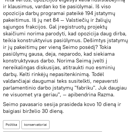
ir klausimus, vardan ko tie pasiūlymai. Iš viso
opozicija darbų programai pateikė 194 įstatymų
pakeitimus. Iš jų net 84 — Valstiečių ir žaliųjų
sąjungos frakcijos. Gal įregistruotų projektų
skaičiumi norima parodyti, kad opozicija daug dirba,
teikia konstruktyvius pasiūlymus. Dešimtys įstatymų
ir jų pakeitimų per vieną Seimo posėdį? Tokia
pasiūlymų gausa, deja, neparodo, kad siekiama
konstruktyvaus darbo. Norima Seimą įvelti į
nereikalingas diskusijas, atitraukti nuo esminių
darbų. Kelti rinkėjų nepasitenkinimą. Todėl
valdančiajai daugumai teks susitelkti, nepaversti
parlamentinio darbo įstatymų "fabriku". Juk daugiau
ne visuomet yra geriau", — apibendrina Razma.
Seimo pavasario sesija prasideda kovo 10 dieną ir
baigiasi birželio 30 dieną.
Politika
konservatoriai