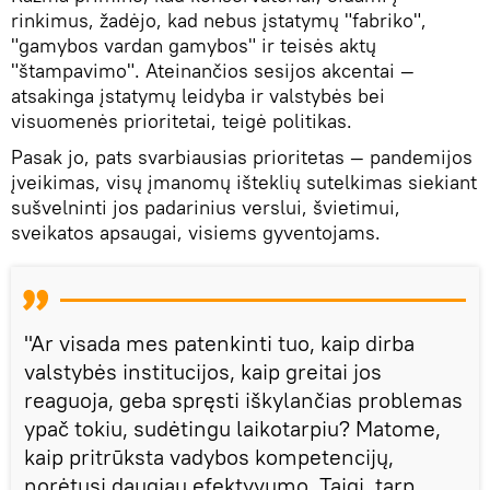
rinkimus, žadėjo, kad nebus įstatymų "fabriko",
"gamybos vardan gamybos" ir teisės aktų
"štampavimo". Ateinančios sesijos akcentai —
atsakinga įstatymų leidyba ir valstybės bei
visuomenės prioritetai, teigė politikas.
Pasak jo, pats svarbiausias prioritetas — pandemijos
įveikimas, visų įmanomų išteklių sutelkimas siekiant
sušvelninti jos padarinius verslui, švietimui,
sveikatos apsaugai, visiems gyventojams.
"Ar visada mes patenkinti tuo, kaip dirba
valstybės institucijos, kaip greitai jos
reaguoja, geba spręsti iškylančias problemas
ypač tokiu, sudėtingu laikotarpiu? Matome,
kaip pritrūksta vadybos kompetencijų,
norėtųsi daugiau efektyvumo. Taigi, tarp