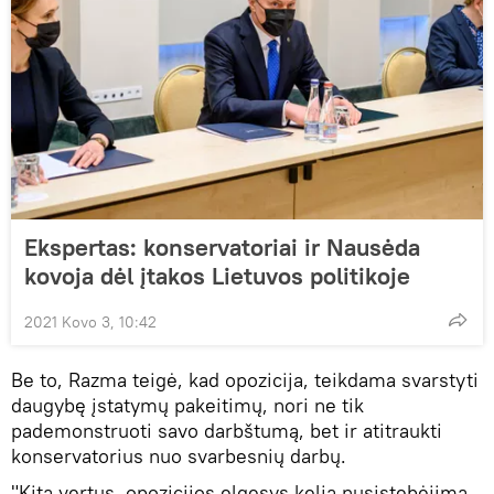
Ekspertas: konservatoriai ir Nausėda
kovoja dėl įtakos Lietuvos politikoje
2021 Kovo 3, 10:42
Be to, Razma teigė, kad opozicija, teikdama svarstyti
daugybę įstatymų pakeitimų, nori ne tik
pademonstruoti savo darbštumą, bet ir atitraukti
konservatorius nuo svarbesnių darbų.
"Kita vertus, opozicijos elgesys kelia nusistebėjimą