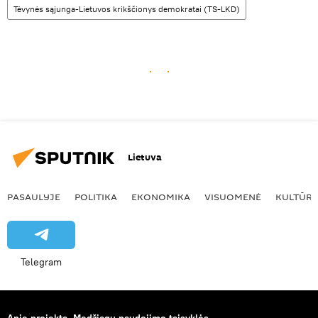
Tėvynės sąjunga-Lietuvos krikščionys demokratai (TS-LKD)
Lietuva
PASAULYJE
POLITIKA
EKONOMIKA
VISUOMENĖ
KULTŪR
Telegram
Apie projektą
Medžiagų naudojimo taisyklės