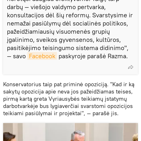
darbų — viešojo valdymo pertvarka,
konsultacijos dėl šių reformų. Svarstysime ir
nemažai pasiūlymų dėl socialinės politikos,
pažeidžiamiausių visuomenės grupių
įgalinimo, sveikos gyvensenos, kultūros,
pasitikėjimo teisingumo sistema didinimo",
— savo
Facebook
paskyroje parašė Razma.
Konservatorius taip pat priminė opoziciją. "Kad ir ką
sakytų opozicija apie neva jos pažeidžiamas teises,
pirmą kartą greta Vyriausybės teikiamų įstatymų
darbotvarkėje bus lygiaverčiai svarstomi opozicijos
teikiami pasiūlymai ir projektai", — parašė jis.