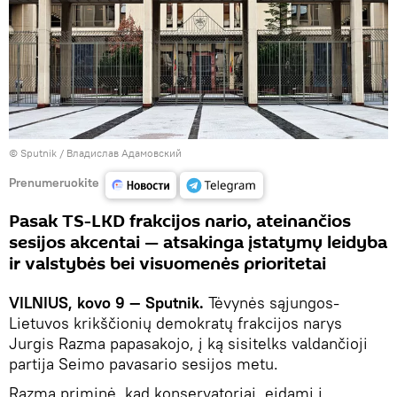
© Sputnik / Владислав Адамовский
Prenumeruokite
Pasak TS-LKD frakcijos nario, ateinančios
sesijos akcentai — atsakinga įstatymų leidyba
ir valstybės bei visuomenės prioritetai
VILNIUS, kovo 9 — Sputnik.
Tėvynės sąjungos-
Lietuvos krikščionių demokratų frakcijos narys
Jurgis Razma papasakojo, į ką sisitelks valdančioji
partija Seimo pavasario sesijos metu.
Razma priminė, kad konservatoriai, eidami į