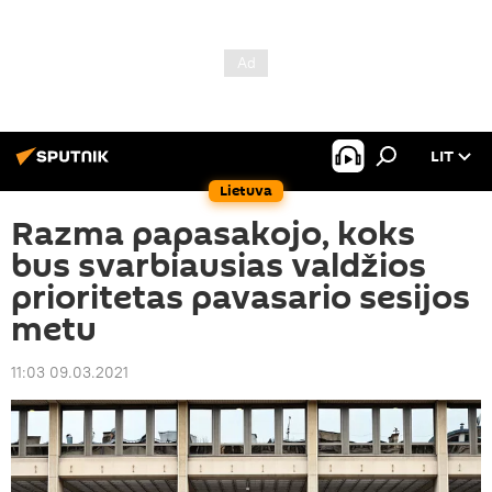
LIT
Lietuva
Razma papasakojo, koks
bus svarbiausias valdžios
prioritetas pavasario sesijos
metu
11:03 09.03.2021