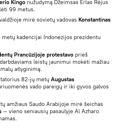
erio Kingo
nužudymą Džeimsas Erlas Rėjus
lėti 99 metus.
valdžioje mirė sovietų vadovas
Konstantinas
 metų kadencijai Indonezijos prezidentu
dentų Prancūzijoje protestavo
prieš
 darbdaviams leistų jaunimui mokėti mažiau
imalų atlyginimą.
ktatorius 82-jų metų
Augustas
ariuomenės vado pareigų ir iki gyvos galvos
tų amžiaus Saudo Arabijoje mirė šeichas
s
— vieno seniausių pasaulyje Al Azharo
imamas.