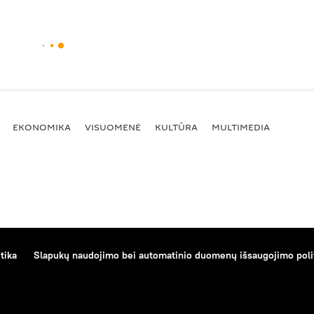
EKONOMIKA
VISUOMENĖ
KULTŪRA
MULTIMEDIA
tika
Slapukų naudojimo bei automatinio duomenų išsaugojimo poli