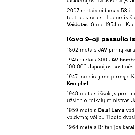
akademijos tikrasis narys
J
2007 metais eidamas 53-iu
teatro aktorius, ilgametis 
Vaidotas
. Gimė 1954 m. Kau
Kovo 9-oji pasaulio is
1862 metais
JAV
pirmą kart
1945 metais 300
JAV bombo
100 000 Japonijos sostinės
1947 metais gimė pirmąja 
Kempbel
.
1948 metais iššokęs pro min
užsienio reikalų ministras
J
1959 metais
Dalai
Lama
vado
valdymą; vėliau Tibeto dvasi
1964 metais Britanijos kara