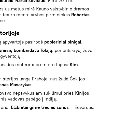
ustinas Marcinkevičius
. Mirė 2011 m.
osius metus mirė Kauno valstybinio dramos
šio teatro meno tarybos pirmininkas
Robertas
ne.
torijoje
ą apyvartoje pasirodė
popieriniai pinigai
.
nešių bombardavo Tokijų
: per antskrydį žuvo
 gyventojų.
Kanados moterimi premjere tapusi
Kim
isterijos langą Prahoje, nusižudė Čekijos
anas Masarykas
.
vavo nepavykusiam sukilimui prieš Kinijos
nis vadovas pabėgo į Indiją.
lienei
Elžbietai gimė trečias sūnus
— Edvardas.