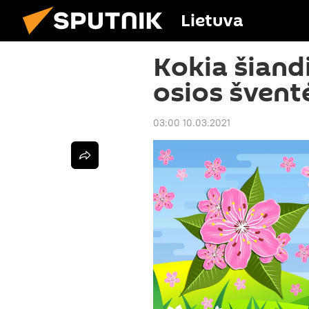
Lietuva
Kokia šiand
osios švent
03:00 10.03.2021