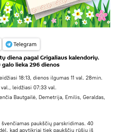
ų diena pagal Grigaliaus kalendorių.
 galo lieka 296 dienos
eidžiasi 18:13, dienos ilgumas 11 val. 28min.
 val., leidžiasi 07:33 val.
nčia Bautgailė, Demetrija, Emilis, Geraldas,
 švenčiamas paukščių parskridimas. 40
l, kad apytikriai tiek paukščių rūšių iš