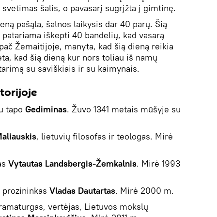
 svetimas šalis, o pavasarį sugrįžta į gimtinę.
dieną pašąla, šalnos laikysis dar 40 parų. Šią
patariama iškepti 40 bandelių, kad vasarą
ypač Žemaitijoje, manyta, kad šią dieną reikia
ėta, kad šią dieną kur nors toliau iš namų
tarimą su saviškiais ir su kaimynais.
torijoje
vu tapo
Gediminas
. Žuvo 1341 metais mūšyje su
aliauskis
, lietuvių filosofas ir teologas. Mirė
as
Vytautas Landsbergis-Žemkalnis
. Mirė 1993
, prozininkas
Vladas Dautartas
. Mirė 2000 m.
ramaturgas, vertėjas, Lietuvos mokslų