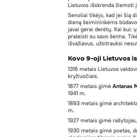
Lietuvos išskrenda žiemoti į
Senoliai tikėjo, kad jei šią 
dieną šeimininkėms būdavo 
javai gerai derėtų. Kai kur, 
praleisti su savo šeima. Tik
išvažiavus, užsitrauksi nesu
Kovo 9-oji Lietuvos is
1316 metais Lietuvos valdo
kryžiuočiais.
1877 metais gimė
Antanas M
1941 m.
1893 metais gimė architekt
m.
1927 metais gimė rašytojas
1930 metais gimė poetas, d