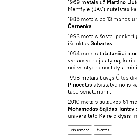
1969 metais už
Martino Liut
Memfyje (JAV) nuteistas ka
1985 metais po 13 mėnesių 
Černenka
.
1993 metais šeštai penkerių
išrinktas
Suhartas
.
1994 metais
tūkstančiai stu
vyriausybės įstatymą, kuris
nei valstybės nustatytą min
1998 metais buvęs Čilės di
Pinočetas
atsistatydino iš k
tapo senatoriumi.
2010 metais sulaukęs 81 me
Mohamedas Sajidas Tantavi
universiteto Kaire didysis 
Visuomenė
šventės