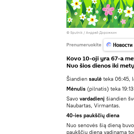
© Sputnik / Андрей Дорожкин
Prenumeruokite
Kovo 10-oji yra 67-a met
Nuo šios dienos iki metų
Šiandien
saulė
teka 06:45, l
Mėnulis
(pilnatis) teka 19:13
Savo
vardadienį
šiandien šve
Naubartas, Virmantas.
40-ies paukščių diena
Nuo senovės šią dieną buvo
paukščių diena vadinama todė