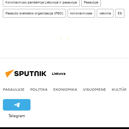
Koronaviruso pandemija Lietuvoje ir pasaulyje
Pasaulyje
Pasaulio sveikatos organizacija (PSO)
koronavirusas
vakcina
ES
Lietuva
PASAULYJE
POLITIKA
EKONOMIKA
VISUOMENĖ
KULTŪR
Telegram