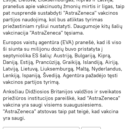
pranešus apie vakcinuotų žmonių mirtis ir ligas, taip
pat nusprendė sustabdyti "AstraZeneca" vakcinos
partijos naudojimą, kol bus atliktas tyrimas
priežastiniam ryšiui nustatyti. Daugumoje kitų šalių
vakcinacija "AstraZeneca" tęsiama.
Europos vaistų agentūra (EVA) pranešė, kad iš viso
ši siunta su milijonu dozių buvo pristatyta į
septyniolika ES šalių: Austriją, Bulgariją, Kiprą,
Daniją, Estiją, Prancūziją, Graikiją, Islandiją, Airiją,
Latviją, Lietuvą, Liuksemburgą, Maltą, Nyderlandus,
Lenkiją, Ispaniją, Švediją. Agentūra pažadėjo tęsti
vakcinos partijos tyrimą.
Anksčiau Didžiosios Britanijos valdžios ir sveikatos
priežiūros institucijos pareiškė, kad "AstraZeneca"
vakcina yra saugi visiems suaugusiesiems.
"AstraZeneca" atstovas taip pat teigė, kad vakcina
yra saugi.