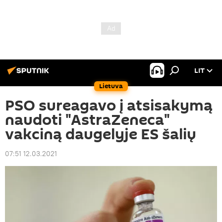
LIT
Lietuva
PSO sureagavo į atsisakymą
naudoti "AstraZeneca"
vakciną daugelyje ES šalių
07:51 12.03.2021