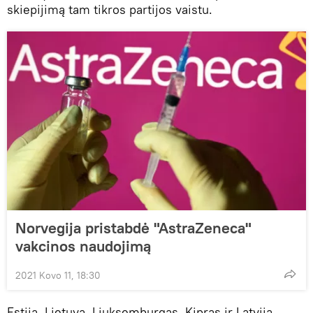
skiepijimą tam tikros partijos vaistu.
Norvegija pristabdė "AstraZeneca"
vakcinos naudojimą
2021 Kovo 11, 18:30
Estija, Lietuva, Liuksemburgas, Kipras ir Latvija,