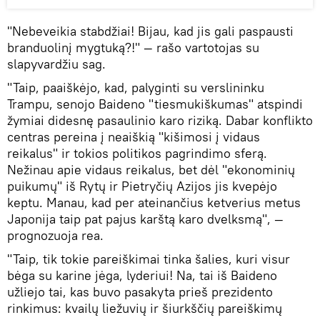
"Nebeveikia stabdžiai! Bijau, kad jis gali paspausti
branduolinį mygtuką?!" — rašo vartotojas su
slapyvardžiu sag.
"Taip, paaiškėjo, kad, palyginti su verslininku
Trampu, senojo Baideno "tiesmukiškumas" atspindi
žymiai didesnę pasaulinio karo riziką. Dabar konflikto
centras pereina į neaiškią "kišimosi į vidaus
reikalus" ir tokios politikos pagrindimo sferą.
Nežinau apie vidaus reikalus, bet dėl "ekonominių
puikumų" iš Rytų ir Pietryčių Azijos jis kvepėjo
keptu. Manau, kad per ateinančius ketverius metus
Japonija taip pat pajus karštą karo dvelksmą", —
prognozuoja rea.
"Taip, tik tokie pareiškimai tinka šalies, kuri visur
bėga su karine jėga, lyderiui! Na, tai iš Baideno
užliejo tai, kas buvo pasakyta prieš prezidento
rinkimus: kvailų liežuvių ir šiurkščių pareiškimų