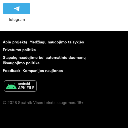
Telegram
Apie projektą
Medžiagų naudojimo taisyklės
Privatumo politika
Slapukų naudojimo bei automatinio duomenų
išsaugojimo politika
Feedback
Kompanijos naujienos
© 2026 Sputnik Visos teisės saugomos. 18+