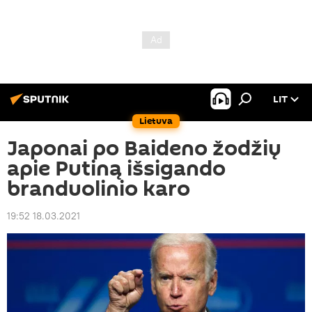
LIT
Lietuva
Japonai po Baideno žodžių
apie Putiną išsigando
branduolinio karo
19:52 18.03.2021