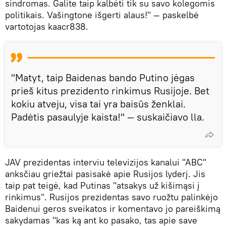
sindromas. Galite taip kalbėti tik su savo kolegomis
politikais. Vašingtone išgerti alaus!" — paskelbė
vartotojas kaacr838.
"Matyt, taip Baidenas bando Putino jėgas
prieš kitus prezidento rinkimus Rusijoje. Bet
kokiu atveju, visa tai yra baisūs ženklai.
Padėtis pasaulyje kaista!" — suskaičiavo lla.
JAV prezidentas interviu televizijos kanalui "ABC"
anksčiau griežtai pasisakė apie Rusijos lyderį. Jis
taip pat teigė, kad Putinas "atsakys už kišimąsi į
rinkimus". Rusijos prezidentas savo ruožtu palinkėjo
Baidenui geros sveikatos ir komentavo jo pareiškimą
sakydamas "kas ką ant ko pasako, tas apie save