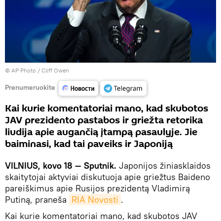
© AP Photo / Cliff Owen
Prenumeruokite
Kai kurie komentatoriai mano, kad skubotos
JAV prezidento pastabos ir griežta retorika
liudija apie augančią įtampą pasaulyje. Jie
baiminasi, kad tai paveiks ir Japoniją
VILNIUS, kovo 18 — Sputnik.
Japonijos žiniasklaidos
skaitytojai aktyviai diskutuoja apie griežtus Baideno
pareiškimus apie Rusijos prezidentą Vladimirą
Putiną, praneša
RIA Novosti
.
Kai kurie komentatoriai mano, kad skubotos JAV