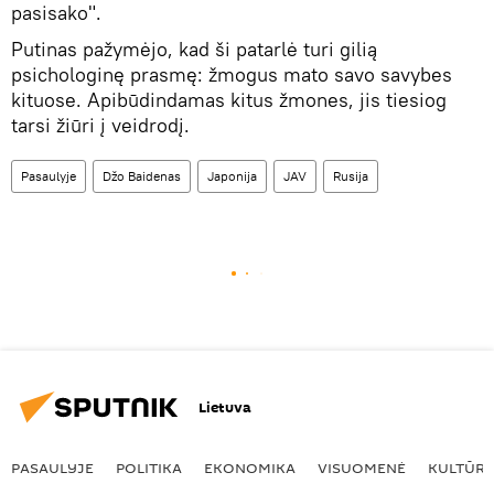
pasisako".
Putinas pažymėjo, kad ši patarlė turi gilią
psichologinę prasmę: žmogus mato savo savybes
kituose. Apibūdindamas kitus žmones, jis tiesiog
tarsi žiūri į veidrodį.
Pasaulyje
Džo Baidenas
Japonija
JAV
Rusija
Lietuva
PASAULYJE
POLITIKA
EKONOMIKA
VISUOMENĖ
KULTŪR