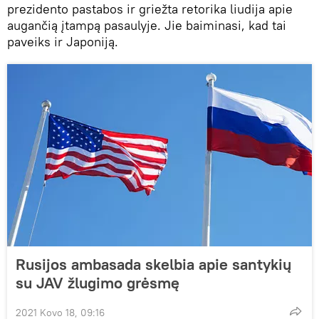
prezidento pastabos ir griežta retorika liudija apie
augančią įtampą pasaulyje. Jie baiminasi, kad tai
paveiks ir Japoniją.
Rusijos ambasada skelbia apie santykių
su JAV žlugimo grėsmę
2021 Kovo 18, 09:16