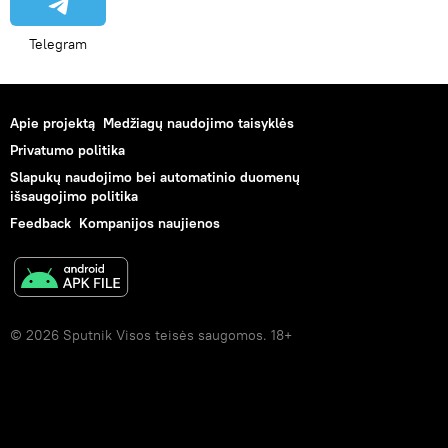
Telegram
Apie projektą
Medžiagų naudojimo taisyklės
Privatumo politika
Slapukų naudojimo bei automatinio duomenų
išsaugojimo politika
Feedback
Kompanijos naujienos
© 2026 Sputnik Visos teisės saugomos. 18+