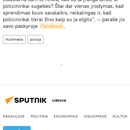
policininkai sugebės? Štai dar vienas įrodymas, kad
sprendimas buvo savalaikis, reikalingas ir, kad
policininkai tikrai žino kaip su ja elgtis", — parašė jis
savo paskyroje
Facebook
.
Multimedia
policija
Lietuva
PASAULYJE
POLITIKA
EKONOMIKA
VISUOMENĖ
KULTŪR