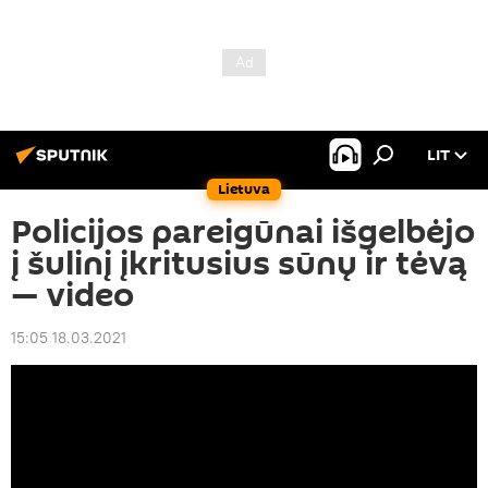
LIT
Lietuva
Policijos pareigūnai išgelbėjo
į šulinį įkritusius sūnų ir tėvą
— video
15:05 18.03.2021