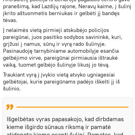
pranešimą, kad Lazdijų rajone, Neravų kaime, į šulinį
įkrito aštuonmetis berniukas ir gelbėti jį bandęs
tėvas.
Į nelaimės vietą pirmieji atskubėjo policijos
pareigūnai, juos pasitiko sodybos savininkė, kuri,
grįžusi į namus, sūnų ir vyrą rado šulinyje.
Pasinaudoję tarnybiniame automobilyje esančia
gelbėjimo virve, pareigūnai pirmiausia ištraukė
vaiką, tuomet gelbėjo šulinyje likusį jo tėvą.
Traukiant vyrą į įvykio vietą atvyko ugniagesiai
gelbėtojai, kurie pareigūnams padėjo iškelti jį iš
šulinio.
Išgelbėtas vyras papasakojo, kad dirbdamas
kieme išgirdo sūnaus riksmą ir pamatė
atidengtą kieme esantį šulinį. Pamatęs, kad