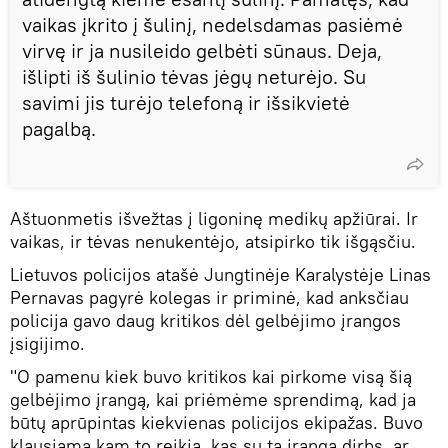
vaikas įkrito į šulinį, nedelsdamas pasiėmė
virvę ir ja nusileido gelbėti sūnaus. Deja,
išlipti iš šulinio tėvas jėgų neturėjo. Su
savimi jis turėjo telefoną ir išsikvietė
pagalbą.
Aštuonmetis išvežtas į ligoninę medikų apžiūrai. Ir
vaikas, ir tėvas nenukentėjo, atsipirko tik išgąsčiu.
Lietuvos policijos atašė Jungtinėje Karalystėje Linas
Pernavas pagyrė kolegas ir priminė, kad anksčiau
policija gavo daug kritikos dėl gelbėjimo įrangos
įsigijimo.
"O pamenu kiek buvo kritikos kai pirkome visą šią
gelbėjimo įrangą, kai priėmėme sprendimą, kad ja
būtų aprūpintas kiekvienas policijos ekipažas. Buvo
klausiama kam to reikia, kas su ta įranga dirbs, ar