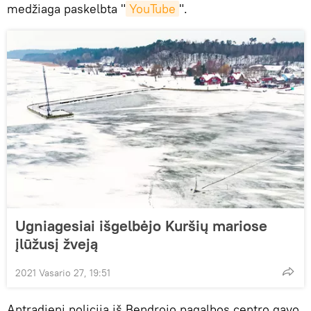
medžiaga paskelbta "
YouTube
".
Ugniagesiai išgelbėjo Kuršių mariose
įlūžusį žveją
2021 Vasario 27, 19:51
Antradienį policija iš Bendrojo pagalbos centro gavo