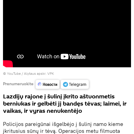
©
YouTube / Alytaus apskr. VPK
Prenumeruokite
Lazdijų rajone į šulinį įkrito aštuonmetis
berniukas ir gelbėti jį bandęs tėvas; laimei, ir
vaikas, ir vyras nenukentėjo
Policijos pareigūnai išgelbėjo į šulinį namo kieme
įkritusius sūnų ir tėvą. Operacijos metu filmuota