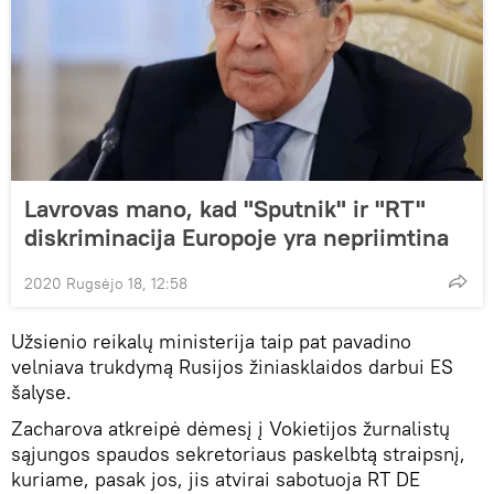
Lavrovas mano, kad "Sputnik" ir "RT"
diskriminacija Europoje yra nepriimtina
2020 Rugsėjo 18, 12:58
Užsienio reikalų ministerija taip pat pavadino
velniava trukdymą Rusijos žiniasklaidos darbui ES
šalyse.
Zacharova atkreipė dėmesį į Vokietijos žurnalistų
sąjungos spaudos sekretoriaus paskelbtą straipsnį,
kuriame, pasak jos, jis atvirai sabotuoja RT DE