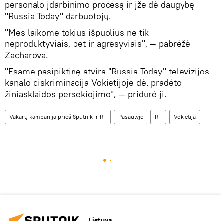
personalo įdarbinimo procesą ir įžeidė daugybę
"Russia Today" darbuotojų.
"Mes laikome tokius išpuolius ne tik
neproduktyviais, bet ir agresyviais", — pabrėžė
Zacharova.
"Esame pasipiktinę atvira "Russia Today" televizijos
kanalo diskriminacija Vokietijoje dėl pradėto
žiniasklaidos persekiojimo", — pridūrė ji.
Vakarų kampanija prieš Sputnik ir RT
Pasaulyje
RT
Vokietija
Lietuva