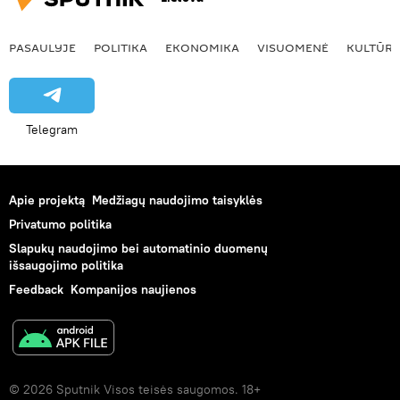
PASAULYJE
POLITIKA
EKONOMIKA
VISUOMENĖ
KULTŪR
Telegram
Apie projektą
Medžiagų naudojimo taisyklės
Privatumo politika
Slapukų naudojimo bei automatinio duomenų
išsaugojimo politika
Feedback
Kompanijos naujienos
© 2026 Sputnik Visos teisės saugomos. 18+