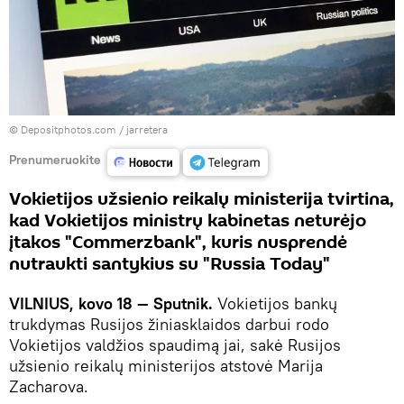
© Depositphotos.com /
jarretera
Prenumeruokite
Vokietijos užsienio reikalų ministerija tvirtina,
kad Vokietijos ministrų kabinetas neturėjo
įtakos "Commerzbank", kuris nusprendė
nutraukti santykius su "Russia Today"
VILNIUS, kovo 18 — Sputnik.
Vokietijos bankų
trukdymas Rusijos žiniasklaidos darbui rodo
Vokietijos valdžios spaudimą jai, sakė Rusijos
užsienio reikalų ministerijos atstovė Marija
Zacharova.