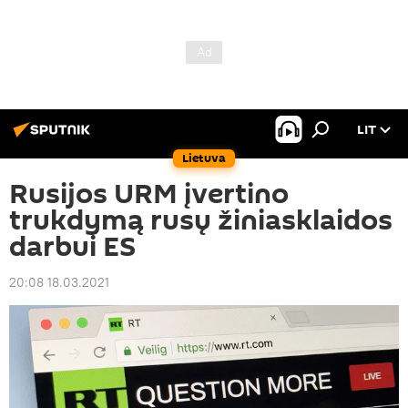
LIT
Lietuva
Rusijos URM įvertino
trukdymą rusų žiniasklaidos
darbui ES
20:08 18.03.2021