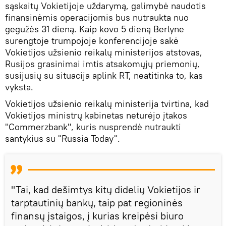
sąskaitų Vokietijoje uždarymą, galimybė naudotis
finansinėmis operacijomis bus nutraukta nuo
gegužės 31 dieną. Kaip kovo 5 dieną Berlyne
surengtoje trumpojoje konferencijoje sakė
Vokietijos užsienio reikalų ministerijos atstovas,
Rusijos grasinimai imtis atsakomųjų priemonių,
susijusių su situacija aplink RT, neatitinka to, kas
vyksta.
Vokietijos užsienio reikalų ministerija tvirtina, kad
Vokietijos ministrų kabinetas neturėjo įtakos
"Commerzbank", kuris nusprendė nutraukti
santykius su "Russia Today".
"Tai, kad dešimtys kitų didelių Vokietijos ir
tarptautinių bankų, taip pat regioninės
finansų įstaigos, į kurias kreipėsi biuro