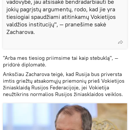
vadovybė, jau atsisakė bendradarbiauti be
jokių pagrįstų argumentų, rodo, kad jie yra
tiesiogiai spaudžiami atitinkamų Vokietijos
valdžios institucijų", — pranešime sakė
Zacharova.
"Arba mes tiesiog priimsime tai kaip stebuklą", —
pridūrė diplomatė.
Anksčiau Zacharova teigė, kad Rusija bus priversta
imtis griežtų atsakomųjų priemonių prieš Vokietijos
žiniasklaidą Rusijos Federacijoje, jei Vokietija
neužtikrins normalios Rusijos žiniasklaidos veiklos.