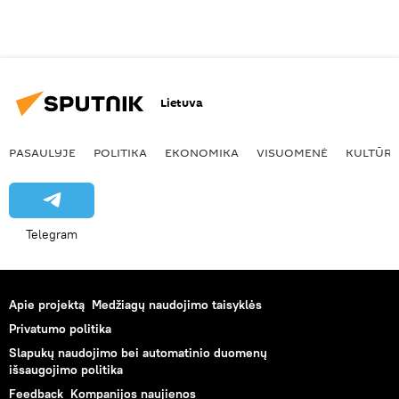
Lietuva
PASAULYJE
POLITIKA
EKONOMIKA
VISUOMENĖ
KULTŪR
Telegram
Apie projektą
Medžiagų naudojimo taisyklės
Privatumo politika
Slapukų naudojimo bei automatinio duomenų
išsaugojimo politika
Feedback
Kompanijos naujienos