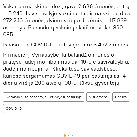
Vakar pirmą skiepo dozę gavo 2 686 žmonės, antrą
— 5 240. Iš viso šalyje vakcinuota pirma skiepo doze
272 246 žmonės, dviem skiepo dozėmis — 117 839
asmenys. Panaudotų vakcinų skaičius siekia 390
085.
Iš viso nuo COVID-19 Lietuvoje mirė 3 452 žmonės.
Pirmadienį Vyriausybė iki balandžio mėnesio
pratęsė judėjimo ribojimus dar 16-oje savivaldybių.
Judėjimo ribojimai išlieka tose savivaldybėse,
kuriose sergamumas COVID-19 per pastarąsias 14
dienų viršija 200 atvejų 100-ui tūkst. gyventojų.
Koronaviruso pandemija Lietuvoje ir pasaulyje
Visuomenė
Lietuva
COVID-19