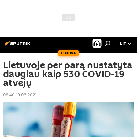
LIT
Lietuva
Lietuvoje per parą nustatyta
daugiau kaip 530 COVID-19
atvejų
09:40 19.03.2021