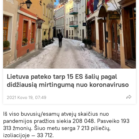
Lietuva pateko tarp 15 ES šalių pagal
didžiausią mirtingumą nuo koronaviruso
2021 Kovo 19, 07:49
Iš viso buvusių/esamų atvejų skaičius nuo
pandemijos pradžios siekia 208 048. Pasveiko 193
313 žmonių. Šiuo metu serga 7 213 piliečių,
izoliacijoje — 33 712.