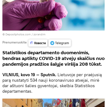
© Depositphotos.com / zorandim
Prenumeruokite
Statistikos departamento duomenimis,
bendras aptiktų COVID-19 atvejų skaičius nuo
pandemijos pradžios šalyje viršija 208 tūkst.
VILNIUS, kovo 19 — Sputnik.
Lietuvoje per praėjusią
parą nustatyti 534 nauji koronaviruso atvejai, mirė
dar aštuoni šalies gyventojai, skelbia Statistikos
departamentas.