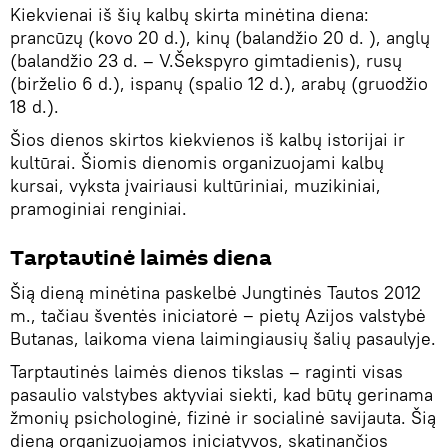
Kiekvienai iš šių kalbų skirta minėtina diena:
prancūzų (kovo 20 d.), kinų (balandžio 20 d. ), anglų
(balandžio 23 d. – V.Šekspyro gimtadienis), rusų
(birželio 6 d.), ispanų (spalio 12 d.), arabų (gruodžio
18 d.).
Šios dienos skirtos kiekvienos iš kalbų istorijai ir
kultūrai. Šiomis dienomis organizuojami kalbų
kursai, vyksta įvairiausi kultūriniai, muzikiniai,
pramoginiai renginiai.
Tarptautinė laimės diena
Šią dieną minėtina paskelbė Jungtinės Tautos 2012
m., tačiau šventės iniciatorė ‒ pietų Azijos valstybė
Butanas, laikoma viena laimingiausių šalių pasaulyje.
Tarptautinės laimės dienos tikslas – raginti visas
pasaulio valstybes aktyviai siekti, kad būtų gerinama
žmonių psichologinė, fizinė ir socialinė savijauta. Šią
dieną organizuojamos iniciatyvos, skatinančios