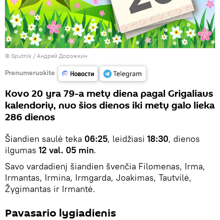
© Sputnik / Андрей Дорожкин
Prenumeruokite
Kovo 20 yra 79-a metų diena pagal Grigaliaus
kalendorių, nuo šios dienos iki metų galo lieka
286 dienos
Šiandien saulė teka
06:25
, leidžiasi
18:30
, dienos
ilgumas
12 val. 05 min
.
Savo vardadienį šiandien švenčia Filomenas, Irma,
Irmantas, Irmina, Irmgarda, Joakimas, Tautvilė,
Žygimantas ir Irmantė.
Pavasario lygiadienis