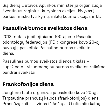
Šią dieną Lietuvos Aplinkos ministerija organizuoja
šventinius reginius, kūrybines akcijas, išvykas į
parkus, miškų tvarkymą, inkilų kėlimo akcijas ir kt.
Pasaulinė burnos sveikatos diena
2012 metais jubiliejiniame 100-ajame Pasaulio
odontologų federacijos (FDI) kongrese kovo 20-oji
buvo ąją paskelbta Pasauline burnos sveikatos
diena.
Pasaulinės burnos sveikatos dienos tikslas –
supažindinti visuomenę su burnos sveikatos reikšme
bendrai sveikatai.
Frankofonijos diena
Jungtinių tautų organizacija paskelbė kovo 20-ąją
Tarptautine prancūzų kalbos (frankofonijos) diena.
Prancūzų kalba – viena iš šešių JTO oficialių kalbų.