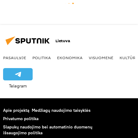
Lietuva
PASAULYJE
POLITIKA
EKONOMIKA
VISUOMENĖ
KULTŪR
Telegram
Apie projektą
Medžiagų naudojimo taisyklės
Privatumo politika
Slapukų naudojimo bei automatinio duomenų
išsaugojimo politika