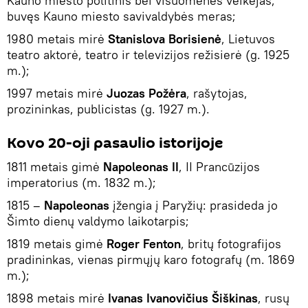
Kauno miesto politinis bei visuomenės veikėjas,
buvęs Kauno miesto savivaldybės meras;
1980 metais mirė
Stanislova Borisienė
, Lietuvos
teatro aktorė, teatro ir televizijos režisierė (g. 1925
m.);
1997 metais mirė
Juozas Požėra
, rašytojas,
prozininkas, publicistas (g. 1927 m.).
Kovo 20-oji pasaulio istorijoje
1811 metais gimė
Napoleonas II
, II Prancūzijos
imperatorius (m. 1832 m.);
1815 –
Napoleonas
įžengia į Paryžių: prasideda jo
Šimto dienų valdymo laikotarpis;
1819 metais gimė
Roger Fenton
, britų fotografijos
pradininkas, vienas pirmųjų karo fotografų (m. 1869
m.);
1898 metais mirė
Ivanas Ivanovičius Šiškinas
, rusų