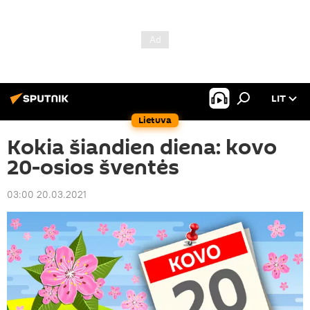
LIT
Lietuva
Kokia šiandien diena: kovo
20-osios šventės
03:00 20.03.2021