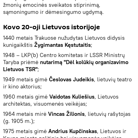
žmonių emocinės sveikatos stiprinimą,
sąmoningumo ir dėmesingumo ugdymą.
Kovo 20-oji Lietuvos istorijoje
1440 metais Trakuose nužudytas Lietuvos didysis
kunigaikštis
Žygimantas Kęstutaitis
;
1948 – LKP(b) Centro komitetas ir LSSR Ministrų
Taryba priėmė
nutarimą "Dėl kolūkių organizavimo
Lietuvos TSR"
;
1949 metais gimė
Česlovas Judeikis
, lietuvių teatro
ir kino aktorius;
1960 metais gimė
Vaidotas Kuliešius
, Lietuvos
architektas, visuomenės veikėjas;
1964 metais mirė
Vincas Žilionis
, lietuvių rašytojas
(g. 1905 m.);
1975 metais gimė
Andrius Kupčinskas
, Lietuvos ir