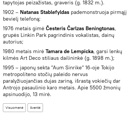
tapytojas peizažistas, graveris (g. 1832 m.).
1902 –
Natanas Stablefyldas
pademonstruoja pirmąjį
bevielį telefoną;
1976 metais gimė
Česteris Čarlzas Beningtonas
,
grupės Linkin Park pagrindinis vokalistas, dainų
autorius;
1980 metais mirė
Tamara de Lempicka
, garsi lenkų
kilmės Art Deco stiliaus dailininkė (g. 1898 m.);
1995 – japonų sekta "Aum Sinrike" 16-oje Tokijo
metropoliteno stočių paleido nervus
paralyžiuojančias dujas zariną, išrastą vokiečių dar
Antrojo pasaulinio karo metais. Apie 5500 žmonių
apsinuodijo, 13 mirė.
Visuomenė
šventė