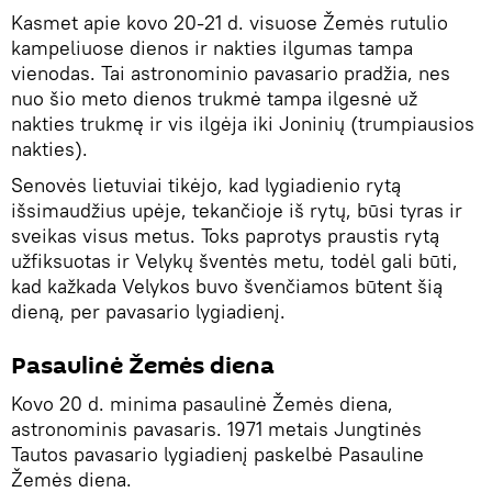
Kasmet apie kovo 20-21 d. visuose Žemės rutulio
kampeliuose dienos ir nakties ilgumas tampa
vienodas. Tai astronominio pavasario pradžia, nes
nuo šio meto dienos trukmė tampa ilgesnė už
nakties trukmę ir vis ilgėja iki Joninių (trumpiausios
nakties).
Senovės lietuviai tikėjo, kad lygiadienio rytą
išsimaudžius upėje, tekančioje iš rytų, būsi tyras ir
sveikas visus metus. Toks paprotys praustis rytą
užfiksuotas ir Velykų šventės metu, todėl gali būti,
kad kažkada Velykos buvo švenčiamos būtent šią
dieną, per pavasario lygiadienį.
Pasaulinė Žemės diena
Kovo 20 d. minima pasaulinė Žemės diena,
astronominis pavasaris. 1971 metais Jungtinės
Tautos pavasario lygiadienį paskelbė Pasauline
Žemės diena.